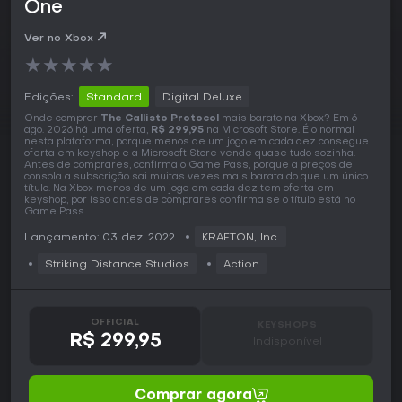
One
Ver no Xbox
★
★
★
★
★
Edições:
Standard
Digital Deluxe
Onde comprar
The Callisto Protocol
mais barato na Xbox? Em 6
ago. 2026 há uma oferta,
R$ 299,95
na Microsoft Store. É o normal
nesta plataforma, porque menos de um jogo em cada dez consegue
oferta em keyshop e a Microsoft Store vende quase tudo sozinha.
Antes de comprares, confirma o Game Pass, porque a preços de
consola a subscrição sai muitas vezes mais barata do que um único
título. Na Xbox menos de um jogo em cada dez tem oferta em
keyshop, por isso antes de comprares confirma se o título está no
Game Pass.
Lançamento: 03 dez. 2022
KRAFTON, Inc.
Striking Distance Studios
Action
OFFICIAL
KEYSHOPS
R$ 299,95
Indisponível
Comprar agora