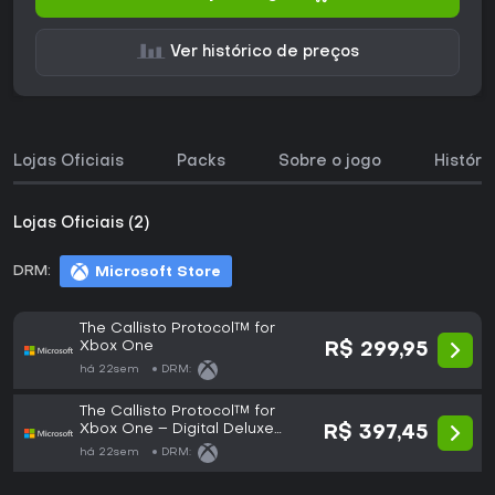
Ver histórico de preços
Lojas Oficiais
Packs
Sobre o jogo
Históri
Lojas Oficiais (2)
DRM:
Microsoft Store
The Callisto Protocol™ for
Xbox One
R$ 299,95
há 22sem
DRM:
The Callisto Protocol™ for
Xbox One – Digital Deluxe
R$ 397,45
Edition
há 22sem
DRM: