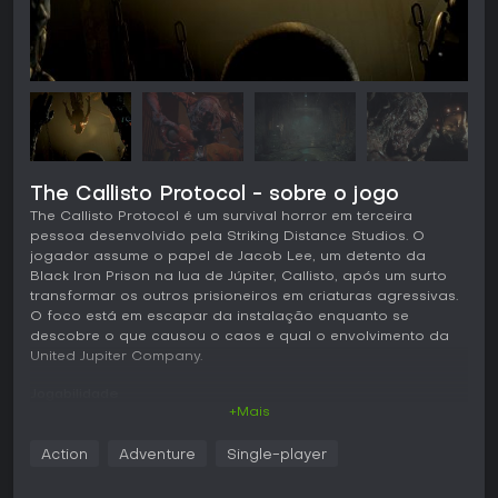
The Callisto Protocol - sobre o jogo
The Callisto Protocol é um survival horror em terceira
pessoa desenvolvido pela Striking Distance Studios. O
jogador assume o papel de Jacob Lee, um detento da
Black Iron Prison na lua de Júpiter, Callisto, após um surto
transformar os outros prisioneiros em criaturas agressivas.
O foco está em escapar da instalação enquanto se
descobre o que causou o caos e qual o envolvimento da
United Jupiter Company.
Jogabilidade
+Mais
O combate mistura ataques corpo a corpo com opções
limitadas de longo alcance. Jacob começa com um bastão
Action
Adventure
Single-player
para golpear e desmembrar inimigos, exigindo precisão
nos esquives e bom posicionamento para evitar os golpes.