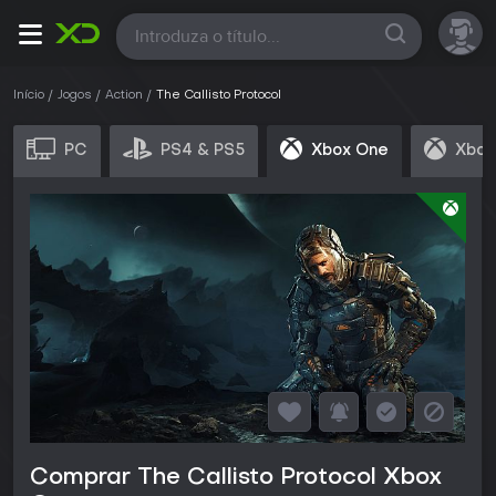
Todas
Início
Jogos
Action
The Callisto Protocol
PC
PS4 & PS5
Xbox One
Xbox
Comprar The Callisto Protocol Xbox