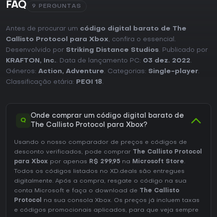
FAQ
9 PERGUNTAS
Antes de procurar um
código digital barato de The
Callisto Protocol para Xbox
, confira o essencial.
Desenvolvido por
Striking Distance Studios
. Publicado por
KRAFTON, Inc.
. Data de lançamento PC:
03 dez. 2022
.
Géneros:
Action
,
Adventure
. Categorias:
Single-player
.
Classificação etária:
PEGI 18
.
Onde comprar um código digital barato de
Q
The Callisto Protocol para Xbox?
Usando o nosso comparador de preços e códigos de
desconto verificados, pode comprar
The Callisto Protocol
para Xbox
por apenas
R$ 299,95
na
Microsoft Store
.
Todos os códigos listados no XD.deals são entregues
digitalmente. Após a compra, resgate o código na sua
conta Microsoft e faça o download de
The Callisto
Protocol
na sua consola Xbox. Os preços já incluem taxas
e códigos promocionais aplicados, para que veja sempre