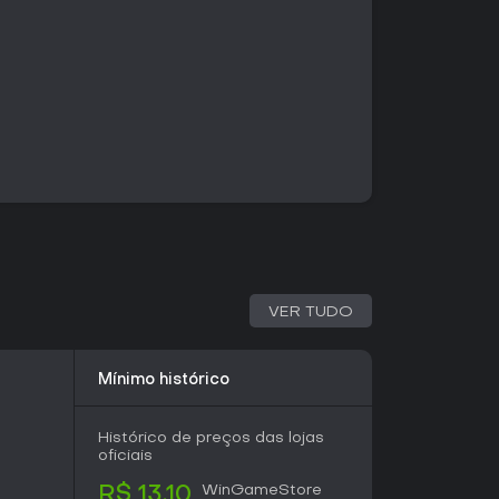
 quebra-cabeças exigem timing e
ravessar gelo instável, desviar de perigos e
de vídeo com anciãos e contadores de histórias
áveis, trazendo contexto cultural sem
de jogar. No modo single-player, uma pessoa
lternadamente, com apoio da IA. O coop local
idam a tela e comandem Nuna e a raposa juntos.
tic Collection reúne a campanha original e a
 uma história paralela e três fases extras sob a
VER TUDO
to Iñupiaq Kunuuksaayuka. Nuna e a raposa
ir a origem de um inverno eterno que ameaça
A história se desenvolve em oito capítulos por
ndonados e domínios espirituais. A narrativa
Mínimo histórico
das em Iñupiaq exploram temas de resiliência,
ia com a natureza. Foxtales amplia esse
Histórico de preços das lojas
gados ao papel da raposa no folclore.
oficiais
WinGameStore
R$ 13,10