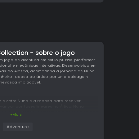
ollection - sobre o jogo
um jogo de aventura em estilo puzzle-platformer
cional e mecânicas interativas. Desenvolvido em
vas do Alasca, acompanha a jornada de Nuna,
anheiro raposa do ártico por uma paisagem
evasca implacável.
role entre Nuna e a raposa para resolver
ançar por fases lineares no Ártico. Nuna
para prender objetos, rema uma canoa de pele
+Mais
. A raposa corre por beiradas estreitas, escala
e invoca espíritos que modificam o cenário. A
Adventure
ntece de forma fluida no modo single-player,
gem inativo, ou em coop local, onde dois