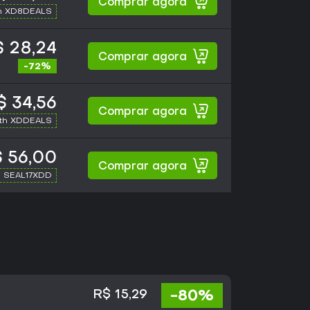
Comprar agora
h XD8DEALS
 28,24
Comprar agora
-72%
$ 34,56
Comprar agora
ith XDDEALS
 56,00
Comprar agora
h SEAL17XDD
-80%
R$ 15,29