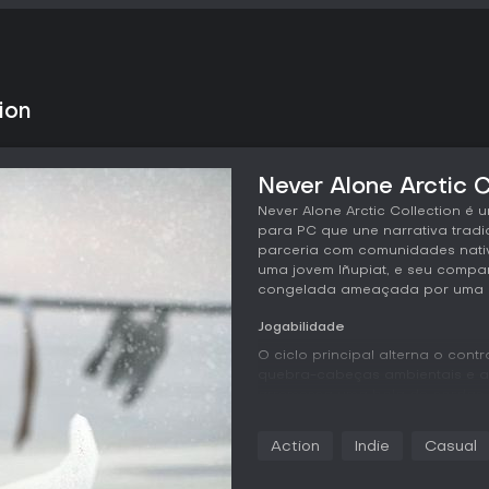
ion
Never Alone Arctic C
Never Alone Arctic Collection é 
para PC que une narrativa tradi
parceria com comunidades nati
uma jovem Iñupiat, e seu comp
congelada ameaçada por uma n
Jogabilidade
O ciclo principal alterna o cont
quebra-cabeças ambientais e av
arremessa uma bola de cordas 
de foca e empurra itens pesados
paredes íngremes com as garras 
Action
Indie
Casual
troca entre os personagens aco
com a IA controlando o persona