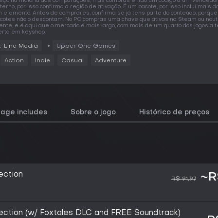
eço na maioria das comparações, mas compras então um código a um vendedo
terno, por isso confirma a região de ativação. É um pacote, por isso inclui mais d
 elemento. Antes de comprares, confirma se já tens parte do conteúdo, porque
cotes não o descontam. No PC compras uma chave que ativas na Steam ou nout
iente, e é aqui que o mercado é mais largo, com mais de um quarto dos jogos a t
erta em keyshop.
E-Line Media
Upper One Games
Action
Indie
Casual
Adventure
kage includes
Sobre o jogo
Histórico de preços
ection
~R
R$ 91,97
lection (w/ Foxtales DLC and FREE Soundtrack)