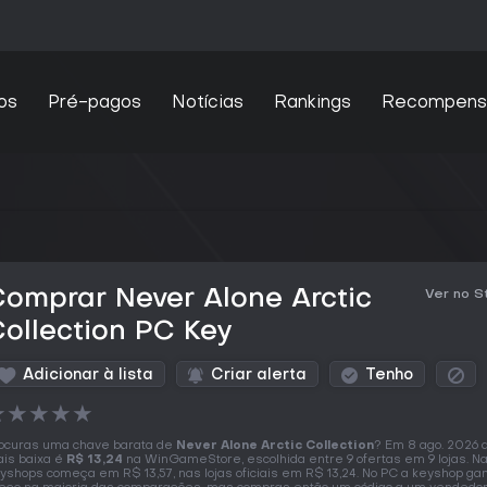
os
Pré-pagos
Notícias
Rankings
Recompens
omprar Never Alone Arctic
Ver no 
ollection PC Key
Adicionar à lista
Criar alerta
Tenho
★
★
★
★
★
ocuras uma chave barata de
Never Alone Arctic Collection
? Em 8 ago. 2026 a
is baixa é
R$ 13,24
na WinGameStore, escolhida entre 9 ofertas em 9 lojas. N
yshops começa em R$ 13,57, nas lojas oficiais em R$ 13,24. No PC a keyshop ga