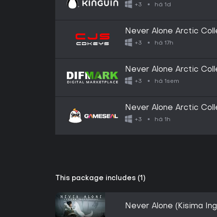
há 1d
+3
Never Alone Arctic Col
há 17h
+3
Never Alone Arctic Coll
há 1sem
+3
Never Alone Arctic Col
há 1h
+3
This package includes (1)
Never Alone (Kisima Ing