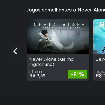
Jogos semelhantes a Never Alone
Never Alone (Kisima
Bey
Ingitchuna)
R$ 84,33
R$ 70
-91%
R$ 7,59
R$ 2