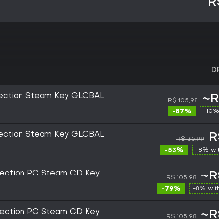
R
D
llection Steam Key GLOBAL
~R
R$ 105,98
-87%
-10%
llection Steam Key GLOBAL
R
R$ 35,99
-53%
-8% wi
llection PC Steam CD Key
~R
R$ 105,98
-79%
-8% wit
llection PC Steam CD Key
~R
R$ 105,98