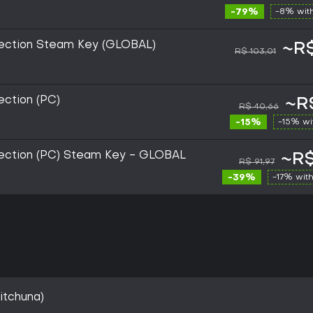
-79%
-8% wit
lection Steam Key (GLOBAL)
~R$
R$ 103,01
ection (PC)
~R
R$ 40,66
-15%
-15% w
lection (PC) Steam Key - GLOBAL
~R$
R$ 91,97
-39%
-17% wit
itchuna)