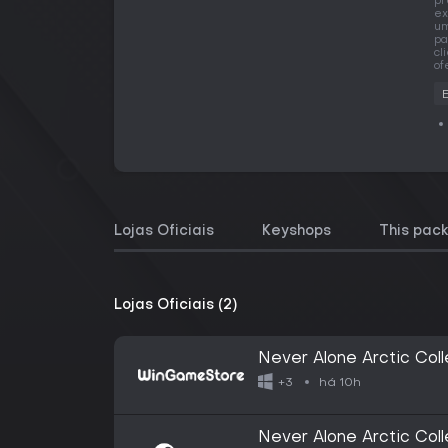
pr
ex
um
pa
cl
of
Lojas Oficiais
Keyshops
This pac
Lojas Oficiais (2)
Never Alone Arctic Coll
há 10h
+3
Never Alone Arctic Col