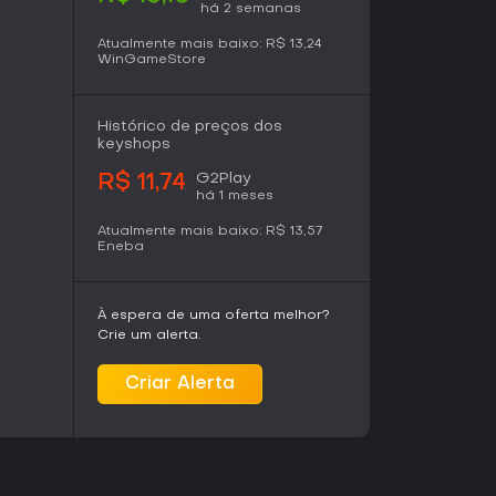
m mundo atmosférico de extensões geladas,
há 2 semanas
ntos etéreos. Animações sutis dão vida aos
Atualmente mais baixo:
R$ 13,24
enários austeros. O design de som incorpora
WinGameStore
itos ambientes que reforçam a sensação de
inclui ainda a trilha sonora original como
Histórico de preços dos
keyshops
va com forte vínculo cultural costuma
G2Play
R$ 11,74
icante. O design dos quebra-cabeças incentiva
há 1 meses
ca de dois personagens, e a presença de
Atualmente mais baixo:
R$ 13,57
z uma profundidade rara no gênero. Jogadores
Eneba
es de controle ou trechos mais simples de
ação em sessões longas. O jogo funciona bem
essões locais compartilhadas com familiares
indie focados em narrativa. Disponível para PC,
À espera de uma oferta melhor?
ouse ou controle. No geral, atrai mais quem
Crie um alerta.
 e narrativa autêntica em vez de ação
Criar Alerta