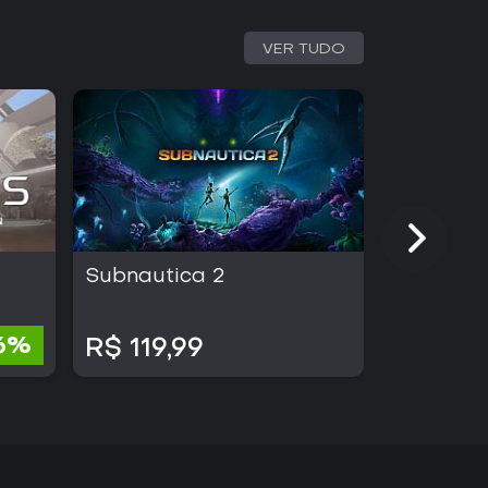
VER TUDO
Subnautica 2
Battlefie
R$ 299,00
16%
R$ 119,99
R$ 149,5