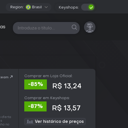
Region:
Brasil
Keyshops:
Todas as plataformas
as
Comprar em Loja Oficial:
Steam
-85%
R$ 13,24
Comprar em Keyshops:
-87%
R$ 13,57
 oferta
as
Ver histórico de preços
nha no