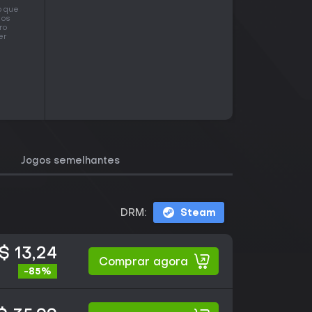
r
o que
 os
ro
er
Jogos semelhantes
DRM:
Steam
$ 13,24
Comprar agora
-85%