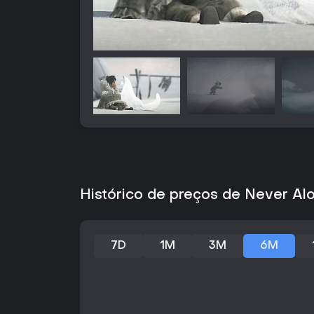
Histórico de preços de Never Alo
7D
1M
3M
6M