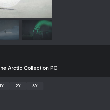
jogadores dividem as ações. Os
posicionamento precisos para at
abrir novos caminhos. Trechos 
Iñupiat aparecem como colecion
interromper o ritmo.
Modos de jogo
Existem duas formas principais 
controla os dois personagens a
permite que dois jogadores div
Não há multiplayer online. O Arc
expansão Foxtales, que adiciona
perspectiva da raposa.
Story and Setting
ne Arctic Collection PC
A narrativa é inspirada no con
deixam sua aldeia para descobr
seu povo e o equilíbrio natural. 
planícies nevadas, vilarejos aba
1Y
2Y
3Y
ambiental e as sequências narra
sabedoria comunitária e harmon
universo com novos desafios li
Visuals and Presentation