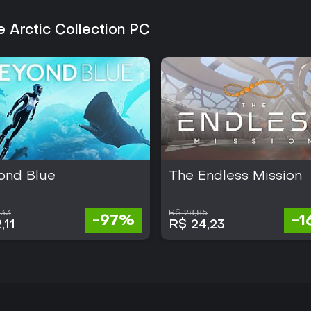
 Arctic Collection PC
ond Blue
The Endless Mission
,33
R$ 28,85
-97%
-
,11
R$ 24,23