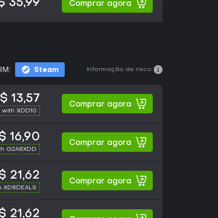
$ 35,99
Comprar agora
Informação de risco:
RM:
Steam
$ 13,57
Comprar agora
 with XDD10
$ 16,90
Comprar agora
th G2A8XDD
$ 21,62
Comprar agora
h XD8DEALS
$ 21,62