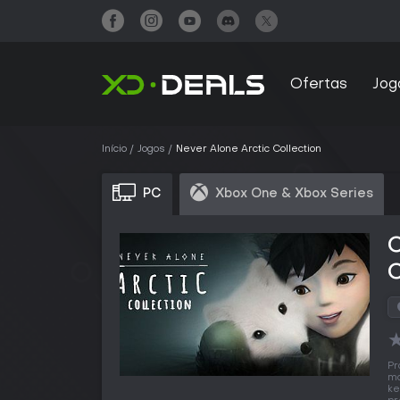
Ofertas
Jog
Início
Jogos
Never Alone Arctic Collection
PC
Xbox One & Xbox Series
C
C
Pr
ma
ke