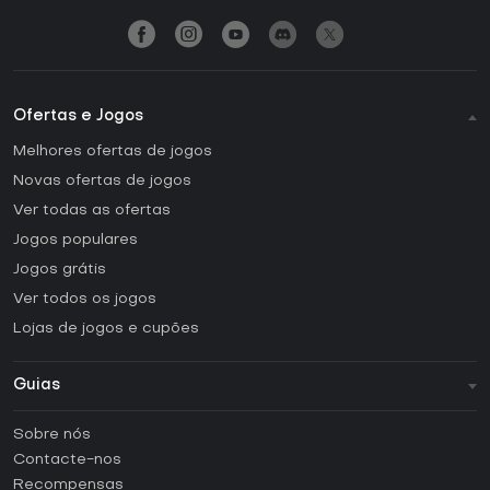
Ofertas e Jogos
Melhores ofertas de jogos
Novas ofertas de jogos
Ver todas as ofertas
Jogos populares
Jogos grátis
Ver todos os jogos
Lojas de jogos e cupões
Guias
FAQ
Sobre nós
Guias e tutoriais
Contacte-nos
Como ativar uma CD Key Steam?
Recompensas