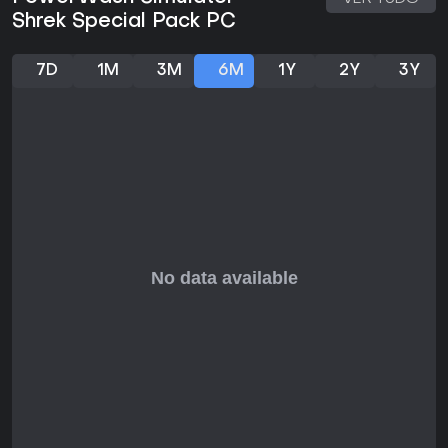
estresse. É ideal para quem quer uma atividade relax, talvez
Shrek Special Pack PC
após um dia cansativo, onde o prazer simples de deixar
tudo impecável traz satisfação genuína. Se você gosta de
tarefas metódicas com o humor Shrek por cima, é uma
7D
1M
3M
6M
1Y
2Y
3Y
ótima escolha, principalmente em co-op para risadas
compartilhadas. Agora, se prefere ação frenética, pode
achar repetitivo. No geral, para jogadores casuais ou fãs
de Shrek, a jogabilidade relaxante e os mapas temáticos
valem o investimento.