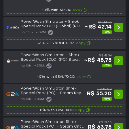
copy
-10% with XDD10
PowerWash Simulator - Shrek
R$ 44,83
Special Pack DLC (Global) (PC)
~R$ 42,14
- Steam - Digital Key
-6%
há 55m
DRM:
copy
-6% with XDDEALS6
PowerWash Simulator – Shrek
R$ 49,54
Special Pack (DLC) (PC) Steam
~R$ 45,75
Key - GLOBAL
-7%
há 10h
DRM:
copy
-17% with SEAL17XDD
PowerWash Simulator: Shrek
R$ 60,00
Special Pack (PC) - Steam Key -
R$ 55,20
GLOBAL
-8%
há 18h
DRM:
copy
-8% with G2A8XDD
PowerWash Simulator: Shrek
R$ 69,30
Special Pack (PC) - Steam Gift -
R$ 63,75