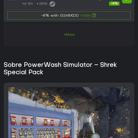
GLOBAL
-8%
há 18h
DRM:
copy
-8% with G2A8XDD
+Mais
Sobre PowerWash Simulator – Shrek
Special Pack