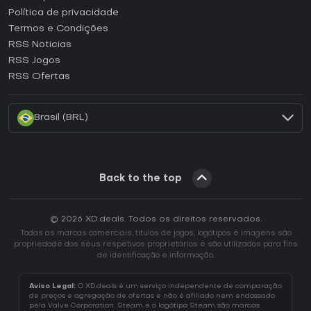
Como ativar uma CD Key Epic Games?
Política de privacidade
Termos e Condições
Como ativar uma CD Key GOG?
RSS Noticias
Como ativar uma CD Key Ubisoft Connect?
RSS Jogos
Como ativar uma CD Key EA App?
RSS Ofertas
Como ativar uma CD Key Battle.net?
Brasil (BRL)
Back to the top
© 2026 XD.deals. Todos os direitos reservados.
Todas as marcas comerciais, títulos de jogos, logótipos e imagens são
propriedade dos seus respetivos proprietários e são utilizados para fins
de identificação e informação.
Aviso Legal:
O XD.deals é um serviço independente de comparação
de preços e agregação de ofertas e não é afiliado nem endossado
pela Valve Corporation. Steam e o logótipo Steam são marcas