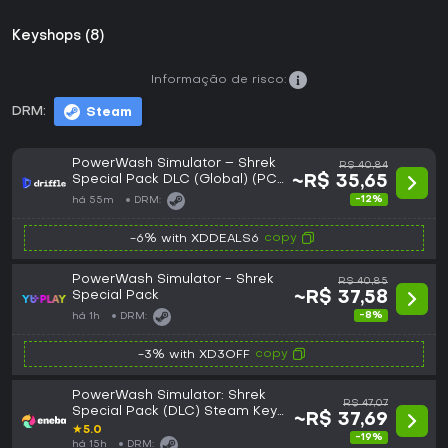
Keyshops (8)
Informação de risco:
DRM:
Steam
PowerWash Simulator – Shrek
R$ 40,84
Special Pack DLC (Global) (PC)
~R$ 35,65
- Steam - Digital Key
-12%
há 55m
DRM:
copy
-6% with XDDEALS6
PowerWash Simulator - Shrek
R$ 40,85
Special Pack
~R$ 37,58
-8%
há 1h
DRM:
copy
-3% with XD3OFF
PowerWash Simulator: Shrek
R$ 47,07
Special Pack (DLC) Steam Key
~R$ 37,69
(PC) GLOBAL
★
5.0
-19%
há 15h
DRM: