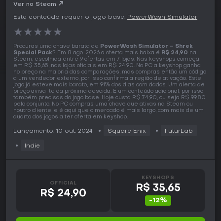
Ver no Steam
Este conteúdo requer o jogo base:
PowerWash Simulator
★
★
★
★
★
Procuras uma chave barata de
PowerWash Simulator – Shrek
Special Pack
? Em 8 ago. 2026 a oferta mais baixa é
R$ 24,90
na
Steam, escolhida entre 9 ofertas em 7 lojas. Nas keyshops começa
em R$ 35,65, nas lojas oficiais em R$ 24,90. No PC a keyshop ganha
no preço na maioria das comparações, mas compras então um código
a um vendedor externo, por isso confirma a região de ativação. Este
jogo já esteve mais barato, em 91% dos dias com dados. Um alerta de
preço avisa-te da próxima descida. É um conteúdo adicional, por isso
também precisas do jogo base. Hoje custa R$ 74,90, ou seja R$ 99,80
pelo conjunto. No PC compras uma chave que ativas na Steam ou
noutro cliente, e é aqui que o mercado é mais largo, com mais de um
quarto dos jogos a ter oferta em keyshop.
Lançamento: 10 out. 2024
Square Enix
FuturLab
Indie
KEYSHOPS
OFFICIAL
R$ 35,65
R$ 24,90
-12%