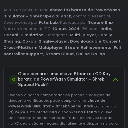
Antes de procurar uma
chave PC barata de PowerWash
Simulator – Shrek Special Pack
, confira o essencial.
Desenvolvido por
FuturLab
. Publicado por
Square Enix
.
Data de lançamento PC:
10 out. 2024
. Géneros:
Indie
,
Casual
,
Simulation
. Categorias:
Multi-player
,
Family
Sharing
,
Co-op
,
Single-player
,
Downloadable Content
,
Cross-Platform Multiplayer
,
Steam Achievements
,
Full
controller support
,
Steam Cloud
,
Online Co-op
.
Onde comprar uma chave Steam ou CD Key
Q
barata de PowerWash Simulator – Shrek
Special Pack?
Usando o nosso comparador de preços e códigos de
desconto verificados, pode comprar uma
chave de
PowerWash Simulator – Shrek Special Pack
por apenas
R$ 24,90
. Esta oferta está disponível na
Steam
e é uma
das mais baratas do mercado. Todas as chaves listadas
no XD.deals são entregues digitalmente e disponíveis para