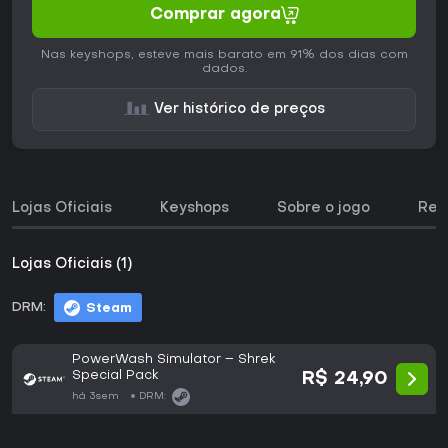
Comprar agora
Nas keyshops, esteve mais barato em 91% dos dias com
dados.
Ver histórico de preços
Lojas Oficiais
Keyshops
Sobre o jogo
Req
Lojas Oficiais (1)
DRM:
Steam
PowerWash Simulator – Shrek
Special Pack
R$ 24,90
há 3sem
DRM: