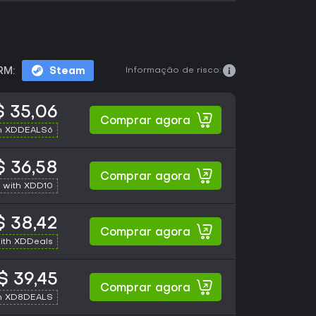
Informação de risco:
RM:
Steam
 35,06
Comprar agora
h XDDEALS6
 36,58
Comprar agora
 with XDD10
 38,42
Comprar agora
ith XDDeals
$ 39,45
Comprar agora
h XD8DEALS