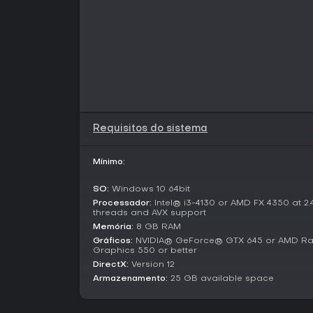
Requisitos do sistema
Mínimo:
SO:
Windows 10 64bit
Processador:
Intel® i3-4130 or AMD FX 4350 at 2.
threads and AVX support
Memória:
8 GB RAM
Gráficos:
NVIDIA® GeForce® GTX 645 or AMD Rade
Graphics 550 or better
DirectX:
Version 12
Armazenamento:
25 GB available space