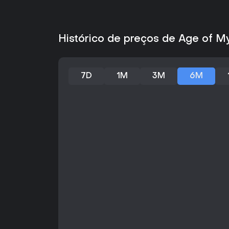
Histórico de preços de Age of My
7D
1M
3M
6M