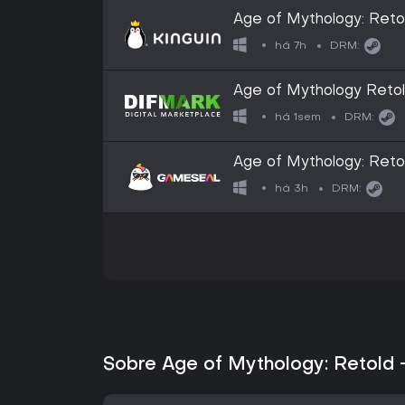
Age of Mythology: Retol
Steam CD Key
há 7h
DRM:
Age of Mythology Retol
há 1sem
DRM:
Age of Mythology: Retol
Steam Key - GLOBAL
há 3h
DRM:
Sobre Age of Mythology: Retold -