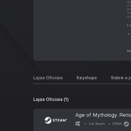
qu
ma
pr
um
co
La
Me
Lojas Oficiais
Keyshops
Sobre o 
Lojas Oficiais (1)
Age of Mythology: Retol
há 3sem
DRM: