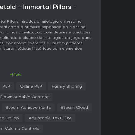
told - Immortal Pillars -
tal Pillars introduz a mitologia chinesa no
real como a primeira expansão do clássico
z uma nova civilização com deuses e unidades
mpliando o elenco de mitologias do jogo base.
s, constroem exércitos e utilizam poderes
isturam táticas históricas com elementos
mpo real, as mecânicas principais giram em
+Mais
mo comida, madeira, ouro e favor para
ifícios. A expansão apresenta a civilização
PvP
Online PvP
Family Sharing
 escolhem deuses como Nüwa, Chiyou e Nüba,
s específicas. Por exemplo, os poderes divinos
Downloadable Content
cas como o dragão voador da chuva Yinglong,
. As batalhas destacam a combinação de
Steam Achievements
Steam Cloud
icas e intervenções estratégicas dos deuses,
nto em escaramuças agressivas no início da
ine Co-op
Adjustable Text Size
m Volume Controls
ptação às forças do novo panteão, como os