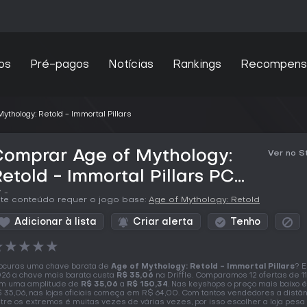
os
Pré-pagos
Notícias
Rankings
Recompens
Mythology: Retold - Immortal Pillars
Comprar Age of Mythology:
Ver no 
etold - Immortal Pillars PC
Key
te conteúdo requer o jogo base:
Age of Mythology: Retold
Adicionar à lista
Criar alerta
Tenho
★
★
★
★
★
ocuras uma chave barata de
Age of Mythology: Retold - Immortal Pillars
? E
26 a chave mais barata custa
R$ 35,06
na Driffle. Comparamos 12 ofertas de 11 
m uma amplitude de
R$ 35,06
a
R$ 150,34
. Nas keyshops o preço mais baixo é
 35,06, nas lojas oficiais começa em R$ 64,00. Com tantos vendedores a distân
tre os extremos é muitas vezes de várias vezes, por isso escolher a loja pesa