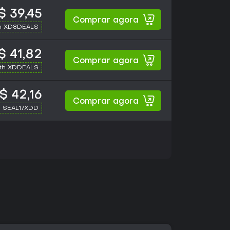
$ 39,45
Comprar agora
h XD8DEALS
$ 41,82
Comprar agora
ith XDDEALS
$ 42,16
Comprar agora
h SEAL17XDD