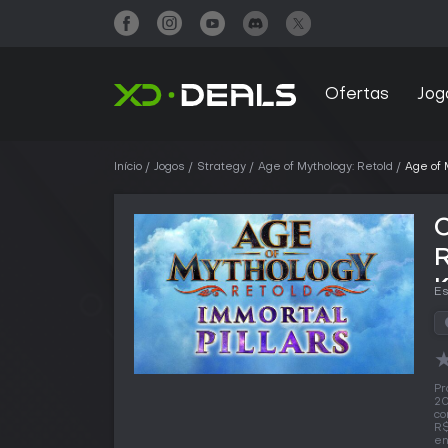
Ofertas
Jog
Início
Jogos
Strategy
Age of Mythology: Retold
Age of 
R
Es
Pr
20
co
R$
en