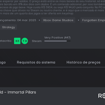
e esperar por saldos. O preço está entre os mais baixos do seu historial, só e
is barato em 8% dos dias com dados. É um conteúdo adicional, por isso também
ecisas do jogo base. Hoje custa R$ 59,54, ou seja R$ 94,60 pelo conjunto. No PC
a chave que ativas na Steam ou noutro cliente, e é aqui que o mercado é mais 
m mais de um quarto dos jogos a ter oferta em keyshop.
nçamento: 04 mar. 2025
Xbox Game Studios
Forgotten Emp
Strategy
Very Positive
(447)
tacritic:
83
7.8
Steam:
jogo
Requisitos do sistema
Histórico de preços
d - Immortal Pillars
R$