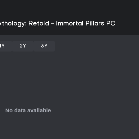
thology: Retold - Immortal Pillars PC
1Y
2Y
3Y