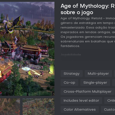
Age of Mythology: Re
sobre o jogo
Age of Mythology: Retold - Immor
gênero de estratégia em tempo 
remasterizado. Essa adição tra
inspirados em lendas antigas, a
Os jogadores gerenciam recurso
sobrenaturais em batalhas que m
fantásticos.
Jogabilidade
Neste título de estratégia em te
torno da coleta de recursos co
progredir pelas eras e erguer ed
Strategy
Multi-player
chinesa, na qual os jogadores
cada um com bônus e habilidade
Co-op
Single-player
permitem invocar unidades míti
que domina os céus no combate
Cross-Platform Multiplayer
soldados humanos, criaturas mít
com ênfase no microgerenciame
Includes level editor
Onl
partida.
Color Alternatives
Custo
As mecânicas incentivam a ada