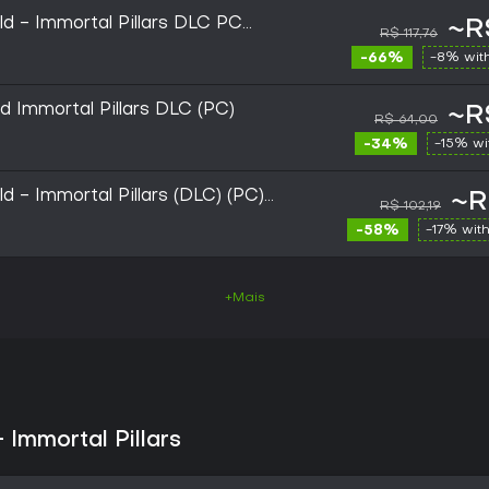
d - Immortal Pillars DLC PC
~R
R$ 117,76
-66%
-8% wit
d Immortal Pillars DLC (PC)
~R
R$ 64,00
-34%
-15% w
d - Immortal Pillars (DLC) (PC)
~R
R$ 102,19
-58%
-17% wit
+Mais
 Immortal Pillars