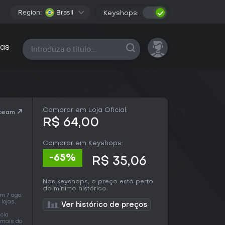
Region:
Brasil
Keyshops:
Todas as plataformas
as
Comprar em Loja Oficial:
Steam
R$ 64,00
Comprar em Keyshops:
-65%
R$ 35,06
Nas keyshops, o preço está perto
do mínimo histórico.
m 7 ago.
lojas,
Ver histórico de preços
cia
 mais do