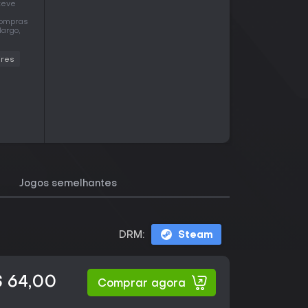
steve
 compras
largo,
ires
Jogos semelhantes
DRM:
Steam
 64,00
Comprar agora