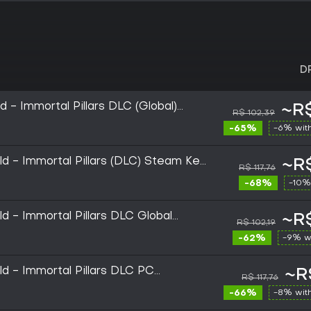
D
 - Immortal Pillars DLC (Global)
~R$
R$ 102,39
Key
-65%
-6% wit
d - Immortal Pillars (DLC) Steam Key
~R$
R$ 117,76
-68%
-10%
d - Immortal Pillars DLC Global
~R$
R$ 102,19
-62%
-9% w
d - Immortal Pillars DLC PC
~R
R$ 117,76
-66%
-8% wit