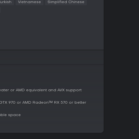
Turkish
Vietnamese
Simplified Chinese
anha camadas extras com habilidades que
ças no clima ou terreno para obter vantagens.
pansão refinam as interações entre unidades,
ção se encaixe no jogo competitivo sem dominar
a
 real que curtem temas mitológicos, essa
evante com sua nova civilização e campanha.
iam a profundidade fresca que ela traz,
rtida de deuses e unidades chinesas. É ainda
jogo base, pois amplia a rejogabilidade em
ndo mecânicas aprimoradas e narrativa épica,
e estratégica. Se batalhas táticas com
eater or AMD equivalent and AVX support
traem, a expansão oferece uma experiência
alizações constantes, embora o suporte
TX 970 or AMD Radeon™ RX 570 or better
e ativa.
able space