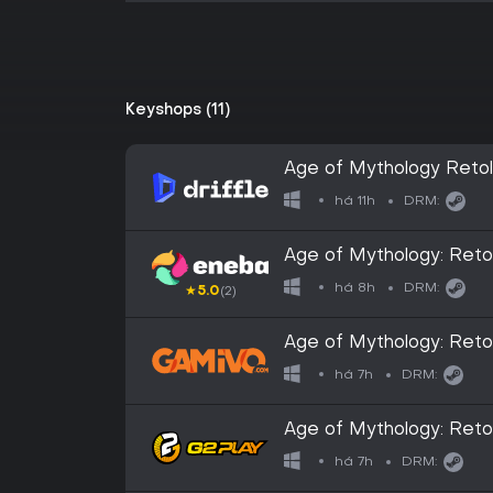
Keyshops (11)
Age of Mythology Retold
(PC) - Steam - Digital 
há 11h
DRM:
Age of Mythology: Retol
(PC) GLOBAL
há 8h
DRM:
★
5.0
(2)
Age of Mythology: Retol
(Steam)
há 7h
DRM:
Age of Mythology: Retol
Steam CD Key
há 7h
DRM: