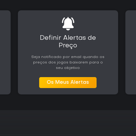
experiência. O título é indicad
aventura em mundo aberto, com f
veículos e gerenciamento leve 
esse estilo, oferecendo uma av
multiplayer.
Definir Alertas de
Preço
Seja notificado por email quando os
preços dos jogos baixarem para o
seu objetivo
Os Meus Alertas