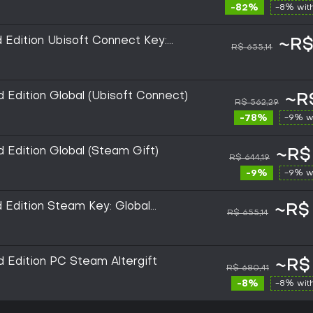
-82%
-8% wit
 Edition Ubisoft Connect Key:
~R$
R$ 655,14
 Edition Global (Ubisoft Connect)
~R$
R$ 562,29
-78%
-9% w
 Edition Global (Steam Gift)
~R$
R$ 644,19
-9%
-9% w
 Edition Steam Key: Global
~R$ 
R$ 655,14
d Edition PC Steam Altergift
~R$
R$ 680,41
-8%
-8% wit