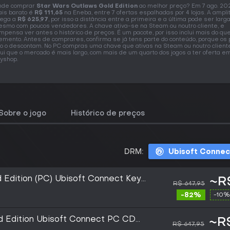
nde comprar
Star Wars Outlaws Gold Edition
ao melhor preço? Em 7 ago. 202
is barato é
R$ 111,65
na Eneba, entre 7 ofertas espalhadas por 4 lojas. A ampl
ega a
R$ 625,97
, por isso a distância entre a primeira e a última pode ser larg
smo com poucos vendedores. A chave ativa-se na Steam ou noutro cliente, e
mpensa ver antes o histórico de preços. É um pacote, por isso inclui mais do q
emento. Antes de comprares, confirma se já tens parte do conteúdo, porque os
o o descontam. No PC compras uma chave que ativas na Steam ou noutro cliente
ui que o mercado é mais largo, com mais de um quarto dos jogos a ter oferta e
yshop.
Sobre o jogo
Histórico de preços
DRM:
Ubisoft Connec
 Edition (PC) Ubisoft Connect Key
~R$
R$ 647,95
-82%
-10%
d Edition Ubisoft Connect PC CD
~R$
R$ 647,95