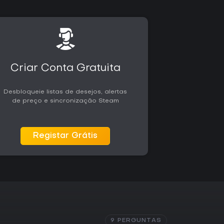
o para quem busca jogos single-player de ação e
oco em furtividade, tiroteios, travessia por
de reputação. A versão para PC atende bem a
entura focada em Star Wars sem exigir
Criar Conta Gratuita
Desbloqueie listas de desejos, alertas
de preço e sincronização Steam
Registar Grátis
9 PERGUNTAS