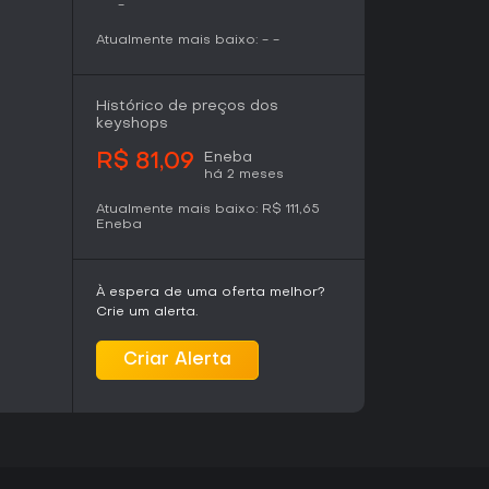
a exploração de cidades, cantinas e
-
o espaço incluem viagens orbitais e combates
 As estações espaciais funcionam como pontos
Atualmente mais baixo:
-
-
is. A reputação com facções como o Clã Ashiga,
 o Sindicato Pyke determina o acesso a áreas,
enquanto uma reputação ruim pode atrair
Histórico de preços dos
as as atividades são em modo single-player,
keyshops
Eneba
R$ 81,09
há 2 meses
 formação de uma equipe para uma grande
Atualmente mais baixo:
R$ 111,65
s criminosos da galáxia. Diálogos ramificados
Eneba
m as decisões do jogador à forma como
cenário foca no dia a dia de um fora da lei,
nflitos, com visitas a locais conhecidos e
À espera de uma oferta melhor?
epletos de oportunidades secundárias e
Crie um alerta.
Criar Alerta
ma geralmente positiva, destacando o design de
pela exploração e a integração de elementos
entrada em criminosos. Os jogadores elogiam o
tação visual, embora alguns apontem
e dos combates e em certas seções de
lançamento aprimoraram aspectos da