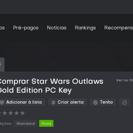
os
Pré-pagos
Notícias
Rankings
Recompens
S
Comprar Star Wars Outlaws
Ver no 
old Edition PC Key
Adicionar à lista
Criar alerta
Tenho
★
★
★
★
★
ições:
Standard
Gold