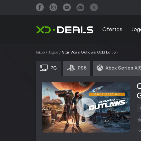
Ofertas
Jog
Início
Jogos
Star Wars Outlaws Gold Edition
PC
PS5
Xbox Series X|
G
Ed