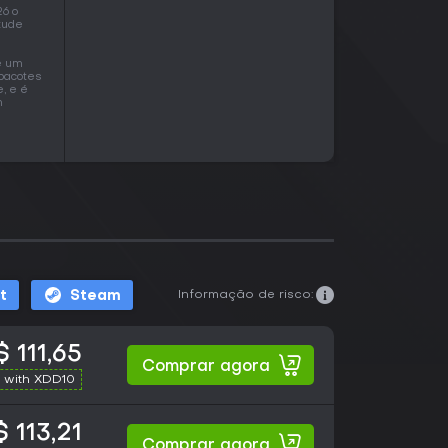
6 o
itude
a
ue um
 pacotes
, e é
m
Informação de risco:
t
Steam
 111,65
Comprar agora
 with XDD10
 113,21
Comprar agora