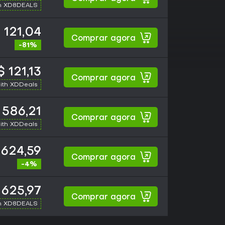
h XD8DEALS
 121,04
Comprar agora
-81%
 121,13
Comprar agora
ith XDDeals
 586,21
Comprar agora
ith XDDeals
624,59
Comprar agora
-4%
 625,97
Comprar agora
h XD8DEALS