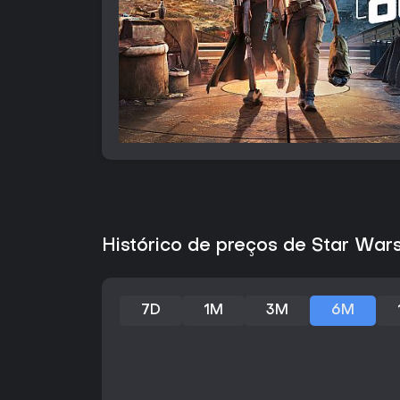
Histórico de preços de Star War
7D
1M
3M
6M