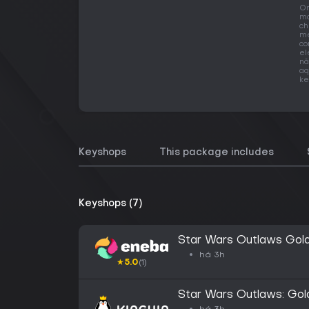
O
ma
ch
me
co
el
nã
aq
ke
Keyshops
This package includes
Keyshops (7)
Star Wars Outlaws Gold
GLOBAL
há 3h
★
5.0
(1)
Star Wars Outlaws: Gol
Key