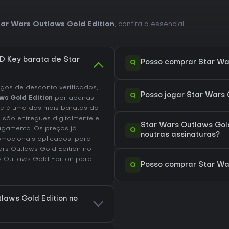
ar Wars Outlaws Gold Edition
, confira o essencial.
 Key barata de Star
Q
Posso comprar Star Wa
os de desconto verificados,
Q
Posso jogar Star Wars 
ws Gold Edition
por apenas
e é uma das mais baratas do
 são entregues digitalmente e
Star Wars Outlaws Gol
agamento. Os preços já
Q
noutras assinaturas?
omocionais aplicados, para
rs Outlaws Gold Edition no
s Outlaws Gold Edition
para
Q
Posso comprar Star War
laws Gold Edition no