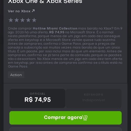
Xbox One & Xbox Series
Ver no Xbox
★
★
★
★
★
Onde comprar
Hotline Miami Collection
mais barato na Xbox? Em 9
ago. 2026 há uma oferta,
R$ 74,95
na Microsoft Store. É o normal
nesta plataforma, porque menos de um jogo em cada dez consegue
oferta em keyshop e a Microsoft Store vende quase tudo sozinha.
Antes de comprares, confirma o Game Pass, porque a preços de
consola a subscrição sai muitas vezes mais barata do que um único
título. É um pacote, por isso inclui mais do que um elemento. Antes de
comprares, confirma se já tens parte do conteúdo, porque os pacotes
não o descontam. Na Xbox menos de um jogo em cada dez tem oferta
em keyshop, por isso antes de comprares confirma se o título está no
Game Pass.
Action
OFFICIAL
KEYSHOPS
R$ 74,95
Indisponível
Comprar agora