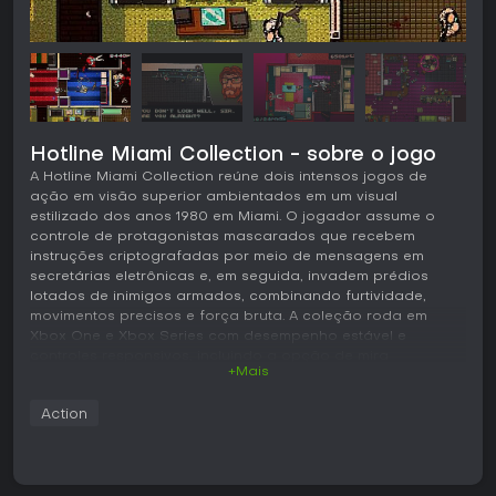
Hotline Miami Collection - sobre o jogo
A Hotline Miami Collection reúne dois intensos jogos de
ação em visão superior ambientados em um visual
estilizado dos anos 1980 em Miami. O jogador assume o
controle de protagonistas mascarados que recebem
instruções criptografadas por meio de mensagens em
secretárias eletrônicas e, em seguida, invadem prédios
lotados de inimigos armados, combinando furtividade,
movimentos precisos e força bruta. A coleção roda em
Xbox One e Xbox Series com desempenho estável e
controles responsivos, incluindo a opção de mira
+Mais
automática para ajudar a lidar com o ritmo acelerado.
Jogabilidade
Action
O ciclo central consiste em entrar em fases com múltiplos
cômodos e eliminar todos os inimigos sem ser detectado ou
contra-atacado. O movimento é intencional e fluido,