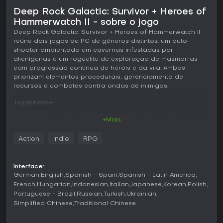
Deep Rock Galactic: Survivor + Heroes of
Hammerwatch II - sobre o jogo
Deep Rock Galactic: Survivor + Heroes of Hammerwatch II
reúne dois jogos de PC de gêneros distintos: um auto-
shooter ambientado em cavernas infestadas por
alienígenas e um roguelite de exploração de masmorras
com progressão contínua de heróis e da vila. Ambos
priorizam elementos procedurais, gerenciamento de
recursos e combates contra ondas de inimigos.
Jogabilidade
Em Deep Rock Galactic: Survivor, o jogador controla um
+Mais
anão em uma visão superior dentro das cavernas de
Hoxxes. O ambiente é gerado proceduralmente e o sistema
Action
Indie
RPG
de tiro automático cuida dos disparos contra as hordas
alienígenas. Ao minerar as paredes, o jogador obtém
recursos usados para aprimorar armas e habilidades do
Interface:
arsenal de Deep Rock Galactic. Cada classe, como o
German
English
Spanish - Spain
Spanish - Latin America
Scout, oferece estilos diferentes de movimento e combate,
French
Hungarian
Indonesian
Italian
Japanese
Korean
Polish
enquanto os níveis de perigo aumentam a quantidade e a
Portuguese - Brazil
Russian
Turkish
Ukrainian
dificuldade dos inimigos conforme o bioma escolhido.
Simplified Chinese
Traditional Chinese
Cada missão exige cumprir objetivos antes da extração, e
o poder do personagem cresce a cada tentativa graças