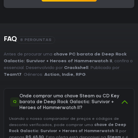
FAQ
8 PERGUNTAS
Antes de procurar uma
chave PC barata de Deep Rock
Galactic: Survivor + Heroes of Hammerwatch II
, confira o
essencial. Desenvolvido por
Crackshell
. Publicado por
Team17
. Géneros:
Action
,
Indie
,
RPG
.
Onde comprar uma chave Steam ou CD Key
Q
barata de Deep Rock Galactic: Survivor +
Heroes of Hammerwatch II?
Usando o nosso comparador de preços e códigos de
desconto verificados, pode comprar uma
chave de Deep
Rock Galactic: Survivor + Heroes of Hammerwatch II
por
apenas
R$ 65,50
. Esta oferta está disponível na
Steam
e é