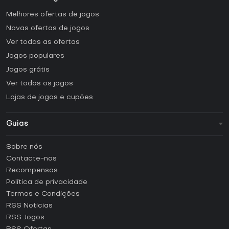
Melhores ofertas de jogos
Novas ofertas de jogos
Ver todas as ofertas
Jogos populares
Jogos grátis
Ver todos os jogos
Lojas de jogos e cupões
Guias
FAQ
Sobre nós
Guias e tutoriais
Contacte-nos
Como ativar uma CD Key Steam?
Recompensas
Como ativar uma CD Key Epic Games?
Política de privacidade
Termos e Condições
Como ativar uma CD Key GOG?
RSS Noticias
Como ativar uma CD Key Ubisoft Connect?
RSS Jogos
Como ativar uma CD Key EA App?