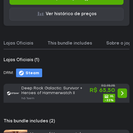
Ver histórico de preços
Lojas Oficiais
This bundle includes
Sobre o jog
Lojas Oficiais (1)
DRM:
Steam
R$ 98,98
Deep Rock Galactic: Survivor +
R$ 65,50
Heroes of Hammerwatch II
há 1sem
-33%
This bundle includes (2)