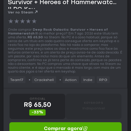
Survivor + Heroes of Hammerwatch
II PC Key
Ver no Steam
★
★
★
★
★
Onde comprar
Deep Rock Galactic: Survivor + Heroes of
Hammerwatch II
ao melhor preço? Em 7 ago. 2026 este título tem
uma oferta,
R$ 65,50
na Steam. No PC é o caso habitual, porque só
cerca de um título em cada quatro consegue oferta em keyshop e o
resto fica na loja da plataforma. Não há nada a comparar, mas
seguimos este preço todos os dias e mostramos como fica face às
leituras anteriores, e um alerta de preço avisa-te de cada descida. É
um pacote, por isso inclui mais do que um elemento. Antes de
comprares, confirma se já tens parte do conteúdo, porque os pacotes
não o descontam. No PC compras uma chave que ativas na Steam ou
noutro cliente, e é aqui que o mercado é mais largo, com mais de um
quarto dos jogos a ter oferta em keyshop.
Team17
Crackshell
Action
Indie
RPG
OFFICIAL
KEYSHOPS
R$ 65,50
Indisponível
-33%
Comprar agora