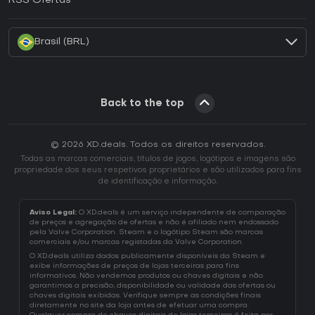
RSS Ofertas
Como ativar uma CD Key Battle.net?
Brasil (BRL)
Back to the top
© 2026 XD.deals. Todos os direitos reservados.
Todas as marcas comerciais, títulos de jogos, logótipos e imagens são
propriedade dos seus respetivos proprietários e são utilizados para fins
de identificação e informação.
Aviso Legal:
O XD.deals é um serviço independente de comparação
de preços e agregação de ofertas e não é afiliado nem endossado
pela Valve Corporation. Steam e o logótipo Steam são marcas
comerciais e/ou marcas registadas da Valve Corporation.
O XD.deals utiliza dados publicamente disponíveis da Steam e
exibe informações de preços de lojas terceiras para fins
informativos. Não vendemos produtos ou chaves digitais e não
garantimos a precisão, disponibilidade ou validade das ofertas ou
chaves digitais exibidas. Verifique sempre as condições finais
diretamente no site da loja antes de efetuar uma compra.