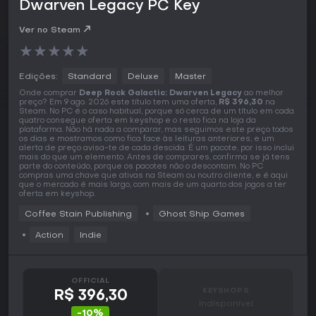
Dwarven Legacy PC Key
Ver no Steam
★
★
★
★
★
Edições:
Standard
Deluxe
Master
Onde comprar
Deep Rock Galactic: Dwarven Legacy
ao melhor
preço? Em 9 ago. 2026 este título tem uma oferta,
R$ 396,30
na
Steam. No PC é o caso habitual, porque só cerca de um título em cada
quatro consegue oferta em keyshop e o resto fica na loja da
plataforma. Não há nada a comparar, mas seguimos este preço todos
os dias e mostramos como fica face às leituras anteriores, e um
alerta de preço avisa-te de cada descida. É um pacote, por isso inclui
mais do que um elemento. Antes de comprares, confirma se já tens
parte do conteúdo, porque os pacotes não o descontam. No PC
compras uma chave que ativas na Steam ou noutro cliente, e é aqui
que o mercado é mais largo, com mais de um quarto dos jogos a ter
oferta em keyshop.
Coffee Stain Publishing
Ghost Ship Games
Action
Indie
OFFICIAL
KEYSHOPS
R$ 396,30
Indisponível
-10%