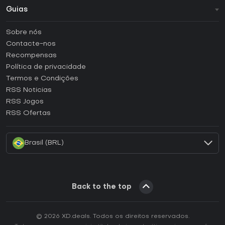
Guias
FAQ
Sobre nós
Guias e tutoriais
Contacte-nos
Como ativar uma CD Key Steam?
Recompensas
Como ativar uma CD Key Epic Games?
Política de privacidade
Termos e Condições
Como ativar uma CD Key GOG?
RSS Noticias
Como ativar uma CD Key Ubisoft Connect?
RSS Jogos
Como ativar uma CD Key EA App?
RSS Ofertas
Como ativar uma CD Key Battle.net?
Brasil (BRL)
Back to the top
© 2026 XD.deals. Todos os direitos reservados.