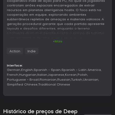
cooperativo indie de ação para PC, no qual os jogadores
controlam anões espaciais encarregados de extrair
recursos em planetas alienígenas hostis. O foco está na
cooperação em equipe, explorando ambientes
subterrâneos repletos de ameaças e materiais valiosos. A
geração procedural garante que cada partida apresente
layouts e desafios diferentes, enquanto o terreno
totalmente destrutível permite moldar o campo de batalha
com ferramentas de mineração e escavação.
+Mais
Jogabilidade
Action
Indie
O ciclo principal consiste em descer por sistemas de
cavernas, coletar recursos e sobreviver a ataques de
enxames inimigos. Os jogadores escolhem entre classes
Interface:
distintas de anões, cada uma com ferramentas
German
English
Spanish - Spain
Spanish - Latin America
especializadas em mobilidade, combate e utilidade. O
French
Hungarian
Italian
Japanese
Korean
Polish
deslocamento inclui escalada, perfuração de rochas e uso
Portuguese - Brazil
Romanian
Russian
Turkish
Ukrainian
de gadgets específicos de cada classe para alcançar
Simplified Chinese
Traditional Chinese
objetivos ou escapar de perigos. O combate prioriza
posicionamento e trabalho em equipe, já que as hordas
atacam de várias direções e os perigos do ambiente
aumentam a pressão. A gestão de recursos é essencial,
pois os materiais extraídos influenciam o sucesso da
missão e as melhorias disponíveis. Cada sessão dura entre
Histórico de preços de Deep
15 e 40 minutos, com intensidade variável conforme a