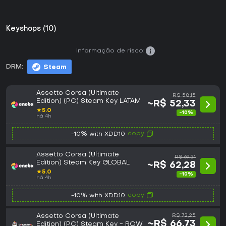
Keyshops (10)
Informação de risco:
DRM:
Steam
Assetto Corsa (Ultimate
R$ 58,15
Edition) (PC) Steam Key LATAM
~R$ 52,33
★
5.0
-10%
há 4h
copy
-10% with XDD10
Assetto Corsa (Ultimate
R$ 69,21
Edition) Steam Key GLOBAL
~R$ 62,28
★
5.0
-10%
há 4h
copy
-10% with XDD10
Assetto Corsa (Ultimate
R$ 72,25
~R$ 66,73
Edition) (PC) Steam Key - ROW