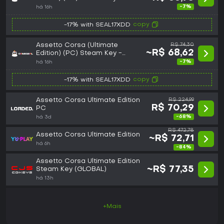
-7%
há 16h
copy
-17% with SEAL17XDD
Assetto Corsa (Ultimate
R$ 74,30
~R$ 68,62
Edition) (PC) Steam Key -
GLOBAL
-7%
há 16h
copy
-17% with SEAL17XDD
Assetto Corsa Ultimate Edition
R$ 224,99
R$ 70,29
PC
-68%
há 3d
R$ 472,78
Assetto Corsa Ultimate Edition
~R$ 72,71
há 6h
-84%
Assetto Corsa Ultimate Edition
~R$ 77,35
Steam Key (GLOBAL)
há 13h
+Mais