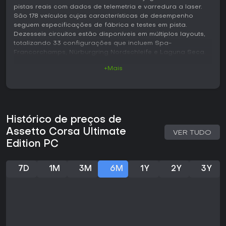
pistas reais com dados de telemetria e varredura a laser.
São 178 veículos cujas características de desempenho
seguem especificações de fábrica e testes em pista.
Dezesseis circuitos estão disponíveis em múltiplos layouts,
totalizando 33 configurações que incluem Spa-
Francorchamps, Nürburgring Nordschleife e Laguna Seca.
+Mais
Jogabilidade
O foco está no gerenciamento de pneus, ajustes de
suspensão e aerodinâmica durante as sessões. O modelo
físico avançado considera ciclos de temperatura dos
pneus, flat spots, graining e blistering, fatores que afetam
Histórico de preços de
diretamente a aderência e os tempos de volta. É possível
ajustar cambagem, convergência e altura do carro
Assetto Corsa Ultimate
VER TUDO
conforme o gosto do piloto ou as condições da pista.
Edition PC
Existem quatro perfis de assistência e uma opção
totalmente personalizável, permitindo uma progressão
gradual do pilotagem assistida até o modo simulação pura.
7D
1M
3M
6M
1Y
2Y
3Y
Cada sessão exige atenção ao consumo de combustível,
desgaste dos pneus e mudanças de setup entre as voltas.
A resposta da direção reflete de forma realista o estado da
pista e a velocidade, favorecendo entradas suaves em vez
de correções bruscas. O uso de volante e pedais melhora