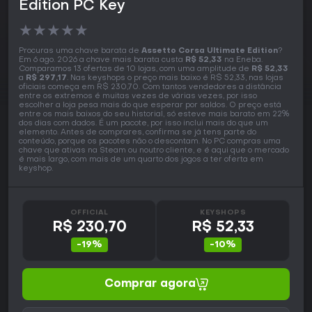
Edition PC Key
★
★
★
★
★
Procuras uma chave barata de
Assetto Corsa Ultimate Edition
?
Em 6 ago. 2026 a chave mais barata custa
R$ 52,33
na Eneba.
Comparamos 13 ofertas de 10 lojas, com uma amplitude de
R$ 52,33
a
R$ 297,17
. Nas keyshops o preço mais baixo é R$ 52,33, nas lojas
oficiais começa em R$ 230,70. Com tantos vendedores a distância
entre os extremos é muitas vezes de várias vezes, por isso
escolher a loja pesa mais do que esperar por saldos. O preço está
entre os mais baixos do seu historial, só esteve mais barato em 22%
dos dias com dados. É um pacote, por isso inclui mais do que um
elemento. Antes de comprares, confirma se já tens parte do
conteúdo, porque os pacotes não o descontam. No PC compras uma
chave que ativas na Steam ou noutro cliente, e é aqui que o mercado
é mais largo, com mais de um quarto dos jogos a ter oferta em
keyshop.
OFFICIAL
KEYSHOPS
R$ 230,70
R$ 52,33
-19%
-10%
Comprar agora