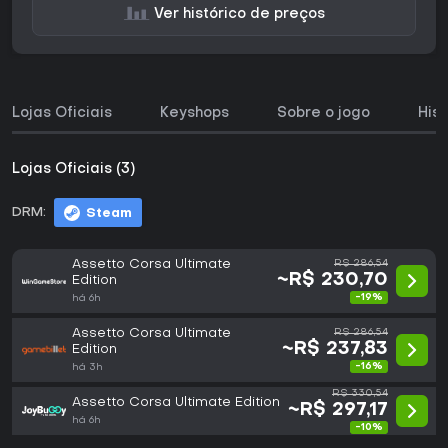
Ver histórico de preços
Lojas Oficiais
Keyshops
Sobre o jogo
His
Lojas Oficiais (3)
DRM:
Steam
Assetto Corsa Ultimate
R$ 286,54
~R$ 230,70
Edition
-19%
há 6h
Assetto Corsa Ultimate
R$ 286,54
~R$ 237,83
Edition
-16%
há 3h
R$ 330,54
Assetto Corsa Ultimate Edition
~R$ 297,17
há 6h
-10%