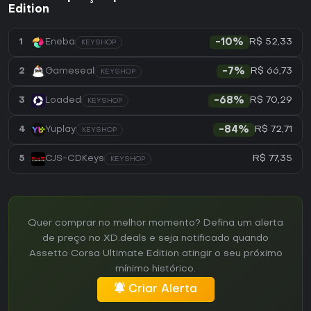
Edition
R$ 52,33
1
Eneba
-10%
KEYSHOP
R$ 66,73
2
Gameseal
-7%
KEYSHOP
R$ 70,29
3
Loaded
-68%
KEYSHOP
R$ 72,71
4
Yuplay
-84%
KEYSHOP
R$ 77,35
5
CJS-CDKeys
KEYSHOP
Quer comprar no melhor momento? Defina um alerta
de preço no XD.deals e seja notificado quando
Assetto Corsa Ultimate Edition atingir o seu próximo
mínimo histórico.
Criar Alerta