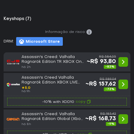
Keyshops (7)
Informação de risco:
DRM:
Microsoft Store
Assassin's Creed: Valhalla
R$ 584,05
~R$ 93,80
Ragnarök Edition TR XBOX One
/ Xbox Series X|S Key
-83%
há 2h
(GLOBAL)
Assassin's Creed Valhalla
R$ 589,04
Ragnarök Edition XBOX LIVE
~R$ 157,62
Key GLOBAL
★
5.0
-73%
há 9h
copy
-10% with XDD10
Assassin's Creed: Valhalla
R$ 185,42
~R$ 168,73
Ragnarok Edition Global (Xbox
One/Series)
-9%
há 8h