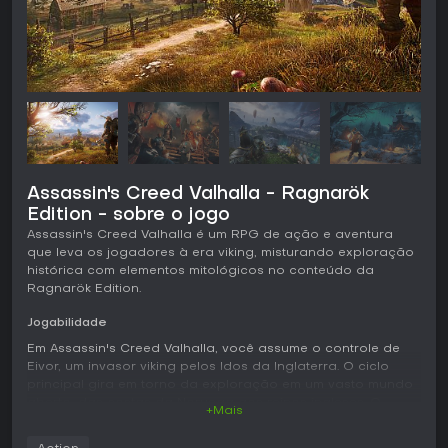
Assassin's Creed Valhalla - Ragnarök
Edition - sobre o jogo
Assassin's Creed Valhalla é um RPG de ação e aventura
que leva os jogadores à era viking, misturando exploração
histórica com elementos mitológicos no conteúdo da
Ragnarök Edition.
Jogabilidade
Em Assassin's Creed Valhalla, você assume o controle de
Eivor, um invasor viking pelos Idos da Inglaterra. O ciclo
principal gira em torno da exploração em um vasto mundo
aberto, das costas da Noruega aos reinos ingleses. O
+Mais
combate prioriza lutas intensas e corpo a corpo, com dual-
wield de armas como machados, espadas ou escudos. A