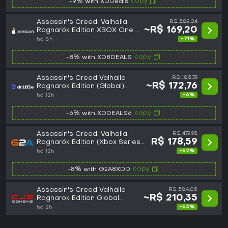
copy
-9% with XDDeals
Assassin's Creed: Valhalla
R$ 589,04
~R$ 169,20
Ragnarök Edition XBOX One /
Xbox Series X|S CD Key
-71%
há 8h
copy
-8% with XD8DEALS
Assassin's Creed Valhalla
R$ 183,79
~R$ 172,76
Ragnarok Edition (Global)
(Xbox One / Xbox Series X|S)
-6%
há 12h
- Xbox Live - Digital Key
copy
-6% with XDDEALS6
Assassin's Creed: Valhalla |
R$ 479,95
R$ 178,59
Ragnarök Edition (Xbox Series
X/S) - Xbox Live Key - GLOBAL
-62%
há 12h
copy
-8% with G2A8XDD
Assassin's Creed Valhalla
R$ 584,05
~R$ 210,35
Ragnarok Edition Global
(Xbox One/Series) (GLOBAL)
-63%
há 2h