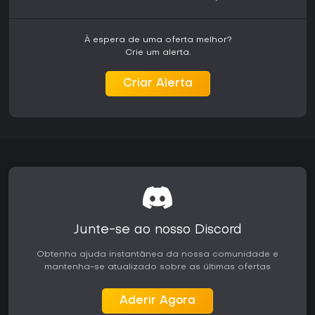
custo-benefício. No entanto, sua duração e repetições
podem afastar quem prefere experiências concisas. Para
entusiastas da história viking ou da série, segue sendo uma
À espera de uma oferta melhor?
escolha sólida nas plataformas Xbox.
Crie um alerta.
Criar Alerta
Junte-se ao nosso Discord
Obtenha ajuda instantânea da nossa comunidade e
mantenha-se atualizado sobre as últimas ofertas
Aderir Agora