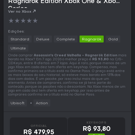
Ragnarök Edition Xbox One & Xbox
Series
Ver no Xbox
★
★
★
★
★
Edições:
Standard
Deluxe
Complete
Ragnarök
Gold
Ultimate
Onde comprar
Assassin's Creed Valhalla - Ragnarök Edition
mais
barato na Xbox? Em 7 ago. 2026 o melhor preço é
R$ 93,80
na CJS-
CDKeys, entre 8 ofertas em 7 lojas. Aqui é raro, porque menos de um
jogo Xbox em cada dez tem oferta em keyshop. Compensa, mas
confirma primeiro se o título está no Game Pass. O preço está entre
os mais baixos do seu historial, só esteve mais barato em 13% dos
dias com dados. É um pacote, por isso inclui mais do que um
elemento. Antes de comprares, confirma se já tens parte do
conteúdo, porque os pacotes não o descontam. Na Xbox menos de um
jogo em cada dez tem oferta em keyshop, por isso antes de
comprares confirma se o título está no Game Pass.
Ubisoft
Action
KEYSHOPS
OFFICIAL
R$ 93,80
R$ 479,95