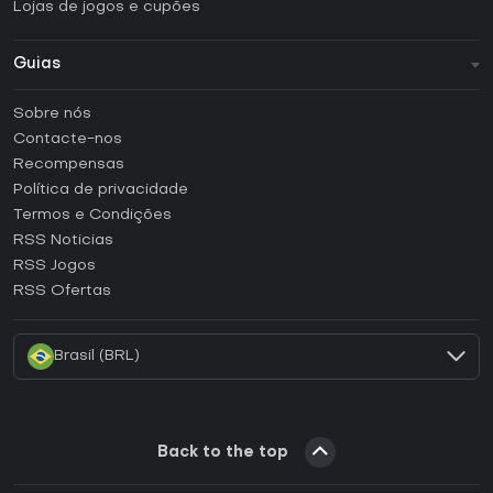
Lojas de jogos e cupões
Guias
FAQ
Sobre nós
Guias e tutoriais
Contacte-nos
Como ativar uma CD Key Steam?
Recompensas
Como ativar uma CD Key Epic Games?
Política de privacidade
Termos e Condições
Como ativar uma CD Key GOG?
RSS Noticias
Como ativar uma CD Key Ubisoft Connect?
RSS Jogos
Como ativar uma CD Key EA App?
RSS Ofertas
Como ativar uma CD Key Battle.net?
Brasil (BRL)
Back to the top