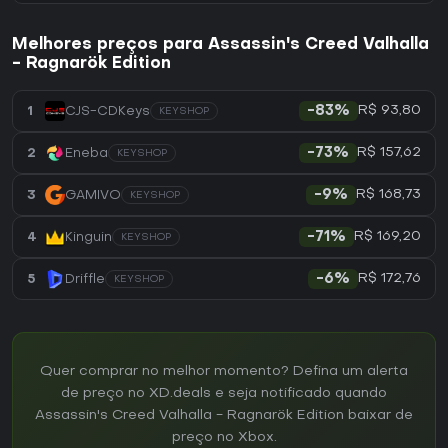
Melhores preços para Assassin's Creed Valhalla
- Ragnarök Edition
R$ 93,80
1
CJS-CDKeys
-83%
KEYSHOP
R$ 157,62
2
Eneba
-73%
KEYSHOP
R$ 168,73
3
GAMIVO
-9%
KEYSHOP
R$ 169,20
4
Kinguin
-71%
KEYSHOP
R$ 172,76
5
Driffle
-6%
KEYSHOP
Quer comprar no melhor momento? Defina um alerta
de preço no XD.deals e seja notificado quando
Assassin's Creed Valhalla - Ragnarök Edition baixar de
preço no Xbox.