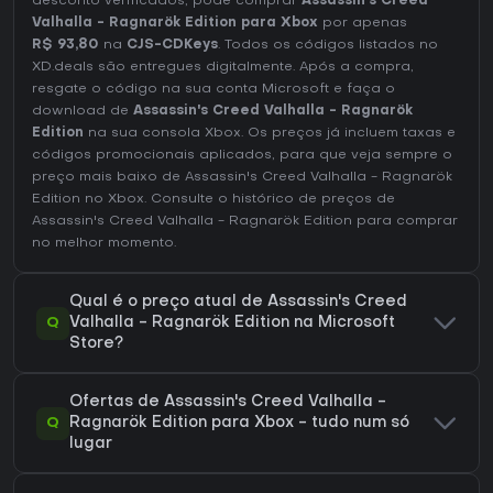
desconto verificados, pode comprar
Assassin's Creed
Valhalla - Ragnarök Edition para Xbox
por apenas
R$ 93,80
na
CJS-CDKeys
. Todos os códigos listados no
XD.deals são entregues digitalmente. Após a compra,
resgate o código na sua conta Microsoft e faça o
download de
Assassin's Creed Valhalla - Ragnarök
Edition
na sua consola Xbox. Os preços já incluem taxas e
códigos promocionais aplicados, para que veja sempre o
preço mais baixo de Assassin's Creed Valhalla - Ragnarök
Edition no
Xbox
. Consulte o
histórico de preços de
Assassin's Creed Valhalla - Ragnarök Edition
para comprar
no melhor momento.
Qual é o preço atual de Assassin's Creed
Q
Valhalla - Ragnarök Edition na Microsoft
Store?
Ofertas de Assassin's Creed Valhalla -
Q
Ragnarök Edition para Xbox - tudo num só
lugar