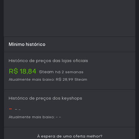
sem seasons em curso ou atualizações maiores, sendo um
lançamento completo de 2018.
Se prefere jogos com narrativas ricas em vez de ação
frenética, é uma escolha sólida que recompensa a
paciência com reviravoltas memoráveis. Novos no género
podem vê-lo como porta de entrada para títulos
semelhantes, enquanto fãs da série valorizam a expansão
Mínimo histórico
do lore. Disponível no PC, a sua natureza single-player
focada é ideal para sessões a solo.
Histórico de preços das lojas oficiais
R$ 18,84
Steam
há 2 semanas
Atualmente mais baixo:
R$ 28,99
Steam
Histórico de preços dos keyshops
-
-
-
Atualmente mais baixo:
-
-
À espera de uma oferta melhor?