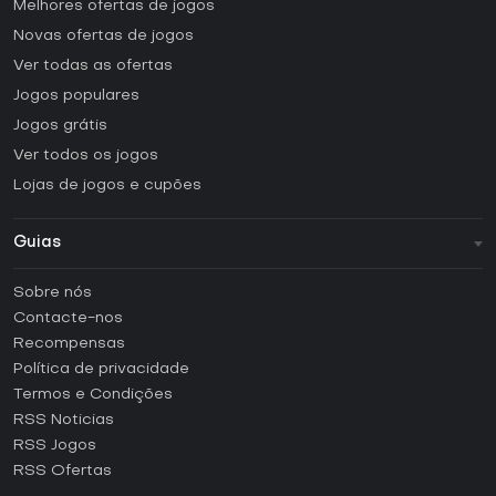
Melhores ofertas de jogos
Novas ofertas de jogos
Ver todas as ofertas
Jogos populares
Jogos grátis
Ver todos os jogos
Lojas de jogos e cupões
Guias
FAQ
Sobre nós
Guias e tutoriais
Contacte-nos
Como ativar uma CD Key Steam?
Recompensas
Como ativar uma CD Key Epic Games?
Política de privacidade
Termos e Condições
Como ativar uma CD Key GOG?
RSS Noticias
Como ativar uma CD Key Ubisoft Connect?
RSS Jogos
Como ativar uma CD Key EA App?
RSS Ofertas
Como ativar uma CD Key Battle.net?