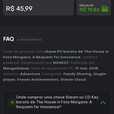
R$ 26,48
R$ 45,99
R$ 19,86
FAQ
8 PERGUNTAS
Antes de procurar uma
chave PC barata de The House in
Fata Morgana: A Requiem for Innocence
, confira o
essencial. Desenvolvido por
NOVECT
. Publicado por
MangaGamer
. Data de lançamento PC:
17 mai. 2018
.
Géneros:
Adventure
. Categorias:
Family Sharing
,
Single-
player
,
Steam Achievements
,
Steam Cloud
.
Onde comprar uma chave Steam ou CD Key
Q
barata de The House in Fata Morgana: A
Requiem for Innocence?