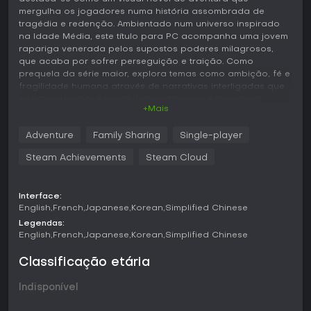
mergulha os jogadores numa história assombrada de
tragédia e redenção. Ambientado num universo inspirado
na Idade Média, este título para PC acompanha uma jovem
rapariga venerada pelos supostos poderes milagrosos,
que acaba por sofrer perseguição e traição. Como
prequela da série maior, explora temas como ambição, fé e
fragilidade humana através de narrativas interligadas que
se estendem por séculos. Lançado como experiência
+Mais
single-player, atrai quem gosta de aventuras narrativas
com camadas emocionais profundas.
Adventure
Family Sharing
Single-player
Jogabilidade
Steam Achievements
Steam Cloud
Neste visual novel, a jogabilidade centra-se na leitura de
passagens textuais detalhadas que revelam a história. Os
jogadores avançam clicando para progredir nos diálogos
Interface:
e segmentos narrativos, com escolhas ocasionais que
English
French
Japanese
Korean
Simplified Chinese
afetam ramos menores da trama ou revelam traços dos
Legendas:
personagens. A mecânica prioriza a imersão na história,
English
French
Japanese
Korean
Simplified Chinese
reforçada por bandas sonoras atmosféricas e arte
desenhada à mão que intensificam o clima. Sem elementos
Classificação etária
de ação, o foco está na absorção do drama que se
desenrola, com decisões ligadas ao peso emocional em
Indisponível
vez de sistemas complexos.