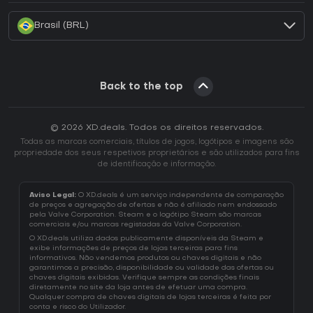
Brasil (BRL)
Back to the top
© 2026 XD.deals. Todos os direitos reservados.
Todas as marcas comerciais, títulos de jogos, logótipos e imagens são
propriedade dos seus respetivos proprietários e são utilizados para fins
de identificação e informação.
Aviso Legal:
O XD.deals é um serviço independente de comparação
de preços e agregação de ofertas e não é afiliado nem endossado
pela Valve Corporation. Steam e o logótipo Steam são marcas
comerciais e/ou marcas registadas da Valve Corporation.
O XD.deals utiliza dados publicamente disponíveis da Steam e
exibe informações de preços de lojas terceiras para fins
informativos. Não vendemos produtos ou chaves digitais e não
garantimos a precisão, disponibilidade ou validade das ofertas ou
chaves digitais exibidas. Verifique sempre as condições finais
diretamente no site da loja antes de efetuar uma compra.
Qualquer compra de chaves digitais de lojas terceiras é feita por
conta e risco do Utilizador.