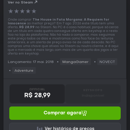
PC Key
Ver no Steam
★
★
★
★
★
Onde comprar
The House in Fata Morgana: A Requiem for
Innocence
ao melhor preço? Em 7 ago. 2026 este título tem uma
oferta,
R$ 28,99
na Steam. No PC é o caso habitual, porque só cerca
de um título em cada quatro consegue oferta em keyshop e o resto
fica na loja da plataforma. Não há nada a comparar, mas seguimos
este preço todos os dias e mostramos como fica face às leituras
anteriores, e um alerta de preço avisa-te de cada descida. No PC
compras uma chave que ativas na Steam ou noutro cliente, e é aqui
que o mercado é mais largo, com mais de um quarto dos jogos a ter
oferta em keyshop.
Lançamento: 17 mai. 2018
MangaGamer
NOVECT
Adventure
OFFICIAL
KEYSHOPS
R$ 28,99
Indisponível
Comprar agora
Ver histórico de preços