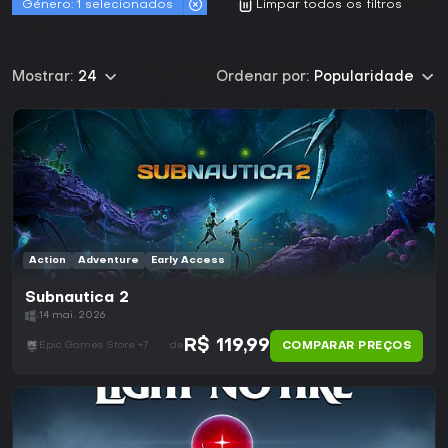
Género:
1 selecionados
Limpar todos os filtros
Mostrar:
24
Ordenar por:
Popularidade
Action
Adventure
Early Access
Subnautica 2
14 mai. 2026
R$ 119,99
COMPARAR PREÇOS
Epic Games Store +7
de