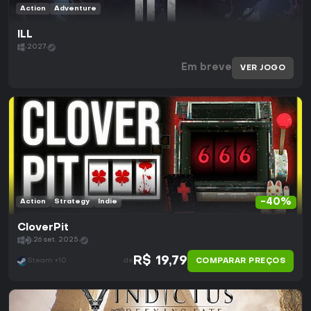
Action
Adventure
ILL
2027
Em breve
VER JOGO
-40%
Action
Strategy
Indie
CloverPit
26 set. 2025
R$ 19,79
COMPARAR PREÇOS
Steam +10
de