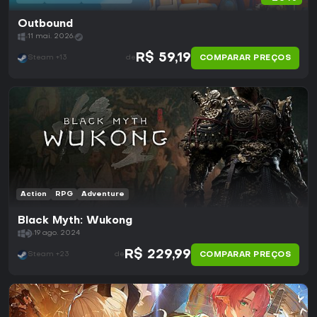
Outbound
11 mai. 2026
R$ 59,19
COMPARAR PREÇOS
Steam +13
de
Action
RPG
Adventure
Black Myth: Wukong
19 ago. 2024
R$ 229,99
COMPARAR PREÇOS
Steam +23
de