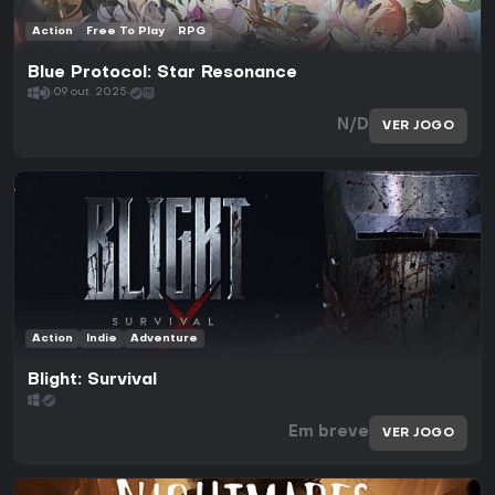
Action
Free To Play
RPG
Blue Protocol: Star Resonance
09 out. 2025
N/D
VER JOGO
Action
Indie
Adventure
Blight: Survival
Em breve
VER JOGO