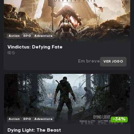
Action
RPG
Adventure
Vindictus: Defying Fate
Em breve
VER JOGO
-34%
Action
RPG
Adventure
Dying Light: The Beast