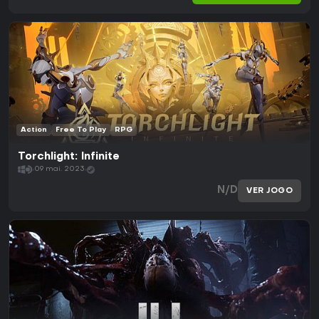
Action
Free To Play
RPG
Torchlight: Infinite
09 mai. 2023
N/D
VER JOGO