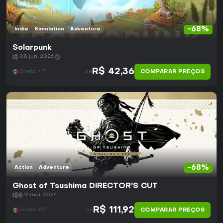
-68%
Indie
Simulation
Adventure
Solarpunk
08 jun. 2026
R$ 42,36
COMPARAR PREÇOS
Eneba +17
de
-68%
Action
Adventure
Ghost of Tsushima DIRECTOR'S CUT
16 mai. 2024
R$ 111,92
COMPARAR PREÇOS
Eneba +27
de