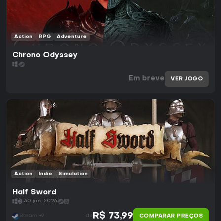
Action
RPG
Adventure
Chrono Odyssey
Em breve
VER JOGO
Action
Indie
Simulation
Half Sword
30 jan. 2026
R$ 73,99
COMPARAR PREÇOS
Steam +9
de