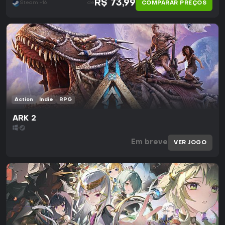
R$ 73,99
COMPARAR PREÇOS
Steam +16
de
Action
Indie
RPG
ARK 2
Em breve
VER JOGO