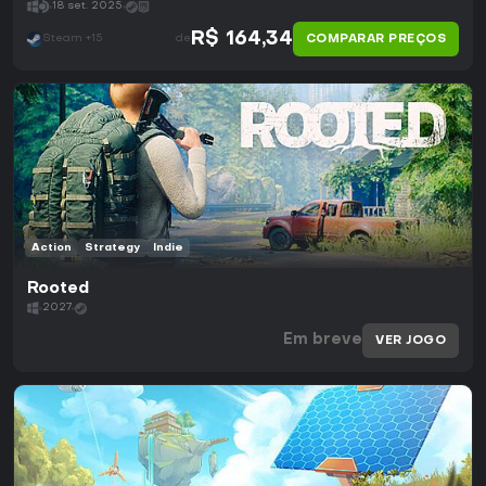
18 set. 2025
R$ 164,34
COMPARAR PREÇOS
Steam +15
de
Action
Strategy
Indie
Rooted
2027
Em breve
VER JOGO