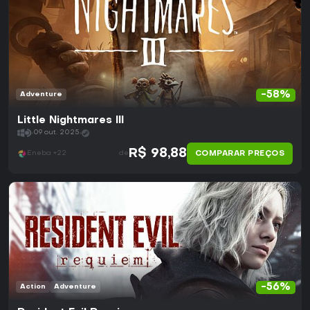
-58%
Adventure
Little Nightmares III
09 out. 2025
R$ 98,88
COMPARAR PREÇOS
Eneba +22
de
-56%
Action
Adventure