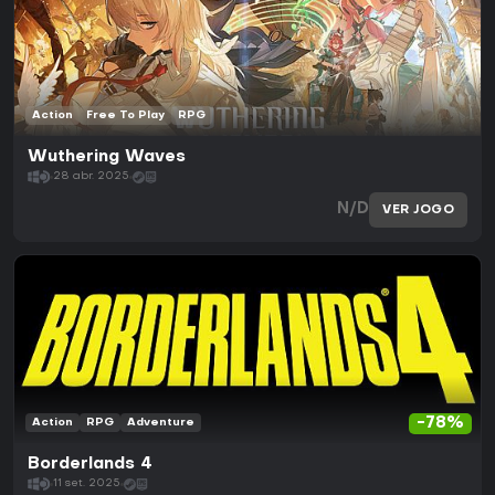
Action
Free To Play
RPG
Wuthering Waves
28 abr. 2025
N/D
VER JOGO
-78%
Action
RPG
Adventure
Borderlands 4
11 set. 2025