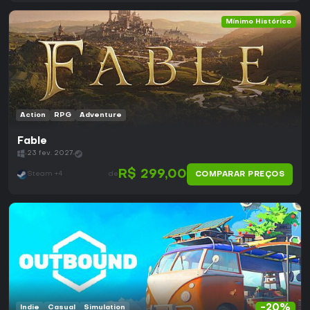
Mínimo Histórico
Action
RPG
Adventure
Fable
23 fev. 2027
R$ 299,00
COMPARAR PREÇOS
Steam +4
de
-20%
Indie
Casual
Simulation