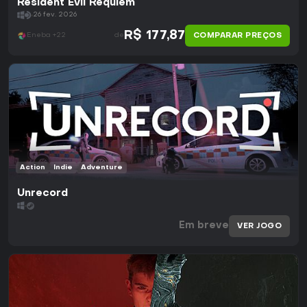
Resident Evil Requiem
26 fev. 2026
R$ 177,87
COMPARAR PREÇOS
Eneba +22
de
Action
Indie
Adventure
Unrecord
Em breve
VER JOGO