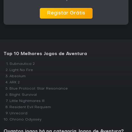
Registar Grátis
Top 10 Melhores Jogos de Aventura
Subnautica 2
Light No Fire
Absolum
ARK 2
Blue Protocol: Star Resonance
Blight: Survival
Little Nightmares III
Resident Evil Requiem
Unrecord
Chrono Odyssey
Quantos jogos há na categoria Jogos de Aventura?