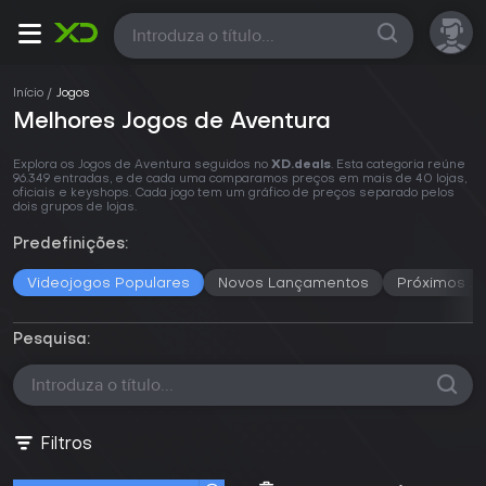
Todas
Início
Jogos
Melhores Jogos de Aventura
Explora os Jogos de Aventura seguidos no
XD.deals
. Esta categoria reúne
96.349 entradas, e de cada uma comparamos preços em mais de 40 lojas,
oficiais e keyshops. Cada jogo tem um gráfico de preços separado pelos
dois grupos de lojas.
Predefinições:
Videojogos Populares
Novos Lançamentos
Próximos J
Pesquisa:
Filtros