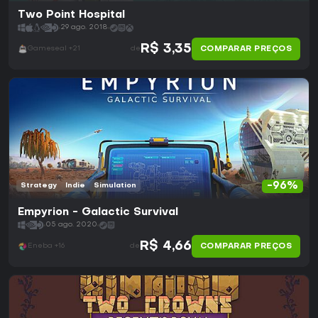
Two Point Hospital
29 ago. 2018
R$ 3,35
COMPARAR PREÇOS
Gameseal +21
de
-96%
Strategy
Indie
Simulation
Empyrion - Galactic Survival
05 ago. 2020
R$ 4,66
COMPARAR PREÇOS
Eneba +16
de