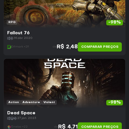
-98%
RPG
Fallout 76
14 abr. 2020
R$ 2,48
COMPARAR PREÇOS
Difmark +29
de
-98%
Action
Adventure
Violent
Dead Space
27 jan. 2023
R$ 4,71
COMPARAR PREÇOS
Eneba +22
de