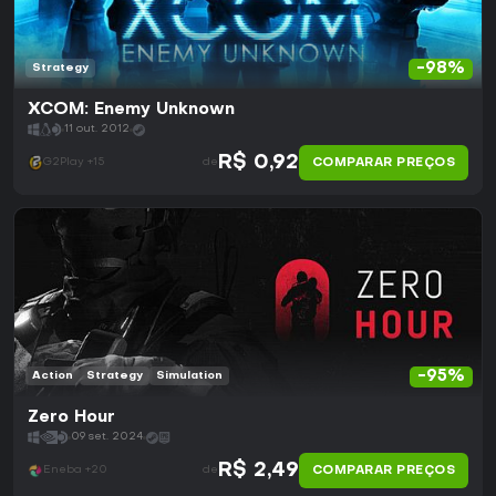
-98%
Strategy
XCOM: Enemy Unknown
11 out. 2012
R$ 0,92
COMPARAR PREÇOS
G2Play +15
de
-95%
Action
Strategy
Simulation
Zero Hour
09 set. 2024
R$ 2,49
COMPARAR PREÇOS
Eneba +20
de