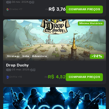
06 nov. 2024
R$ 3,76
COMPARAR PREÇOS
Eneba +17
de
Mínimo Histórico
-94%
Strategy
Indie
Adventure
Drop Duchy
05 mai. 2025
R$ 4,52
COMPARAR PREÇOS
Driffle +18
de