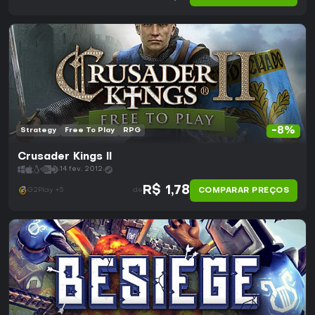
-8%
Strategy
Free To Play
RPG
Crusader Kings II
14 fev. 2012
R$ 1,78
COMPARAR PREÇOS
G2Play +5
de