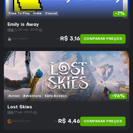
-7%
Free To Play
Indie
Casual
Emily is Away
20 nov. 2015
R$ 3,16
COMPARAR PREÇOS
Gameseal
de
-96%
Action
Adventure
Early Access
Lost Skies
17 set. 2025
R$ 4,46
COMPARAR PREÇOS
GAMIVO +14
de