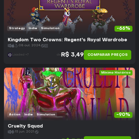
-66%
Strategy
Indie
Simulation
Kingdom Two Crowns: Regent's Royal Wardrobe
08 out. 2024
R$ 3,49
COMPARAR PREÇOS
Loaded +7
de
Mínimo Histórico
-90%
Action
Indie
Simulation
Cruelty Squad
15 jun. 2021