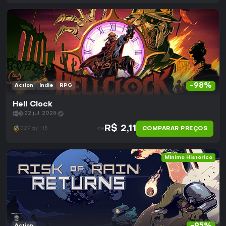
-98%
Action
Indie
RPG
Hell Clock
22 jul. 2025
R$ 2,11
COMPARAR PREÇOS
G2Play +15
de
Mínimo Histórico
Action