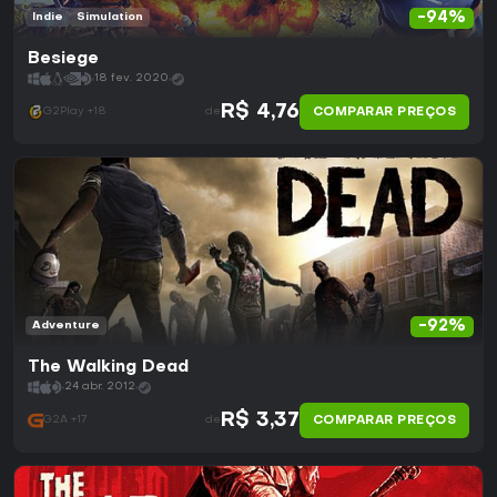
-94%
Indie
Simulation
Besiege
18 fev. 2020
R$ 4,76
COMPARAR PREÇOS
G2Play +18
de
-92%
Adventure
The Walking Dead
24 abr. 2012
R$ 3,37
COMPARAR PREÇOS
G2A +17
de