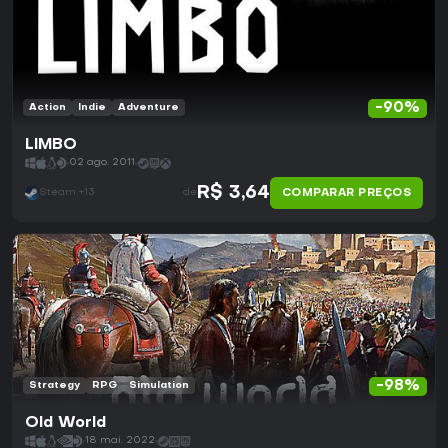
-90%
Action
Indie
Adventure
LIMBO
02 ago. 2011
R$ 3,64
COMPARAR PREÇOS
Steam +13
de
-98%
Strategy
RPG
Simulation
Old World
18 mai. 2022