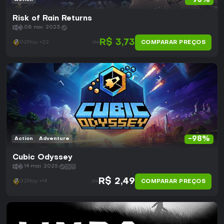
-95%
Risk of Rain Returns
08 nov. 2023
R$ 3,73
COMPARAR PREÇOS
G2Play +22
de
-98%
Action
Adventure
Cubic Odyssey
14 mai. 2025
R$ 2,49
COMPARAR PREÇOS
G2Play +14
de