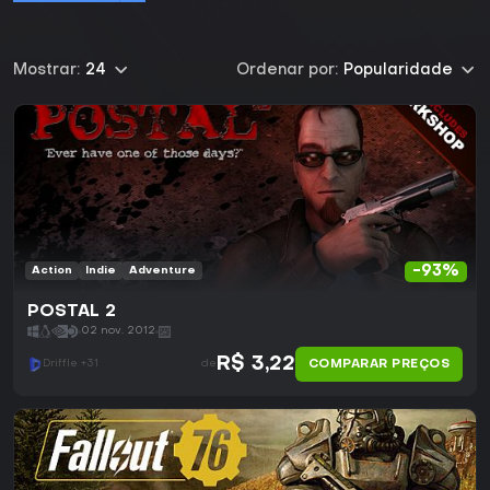
Mostrar:
24
Ordenar por:
Popularidade
-93%
Action
Indie
Adventure
POSTAL 2
02 nov. 2012
R$ 3,22
COMPARAR PREÇOS
Driffle +31
de