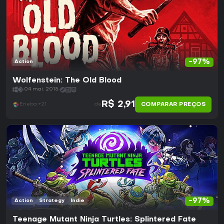
-97%
Action
Wolfenstein: The Old Blood
04 mai. 2015
R$ 2,91
COMPARAR PREÇOS
Eneba +21
de
-97%
Action
Strategy
Indie
Teenage Mutant Ninja Turtles: Splintered Fate