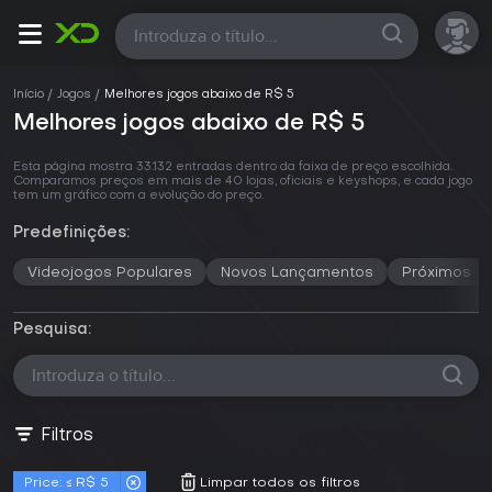
Todas
Início
Jogos
Melhores jogos abaixo de R$ 5
Melhores jogos abaixo de R$ 5
Esta página mostra 33.132 entradas dentro da faixa de preço escolhida.
Comparamos preços em mais de 40 lojas, oficiais e keyshops, e cada jogo
tem um gráfico com a evolução do preço.
Predefinições:
Videojogos Populares
Novos Lançamentos
Próximos J
Pesquisa:
Filtros
Price: ≤ R$ 5
Limpar todos os filtros