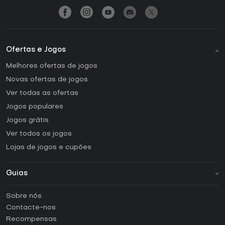
Ofertas e Jogos
Melhores ofertas de jogos
Novas ofertas de jogos
Ver todas as ofertas
Jogos populares
Jogos grátis
Ver todos os jogos
Lojas de jogos e cupões
Guias
FAQ
Sobre nós
Guias e tutoriais
Contacte-nos
Como ativar uma CD Key Steam?
Recompensas