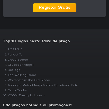
Registar Grátis
Top 10 Jogos nesta faixa de preço
POSTAL 2
Fallout 76
Dead Space
Crusader Kings II
Besiege
The Walking Dead
Wolfenstein: The Old Blood
Teenage Mutant Ninja Turtles: Splintered Fate
Drop Duchy
XCOM: Enemy Unknown
São preços normais ou promoções?