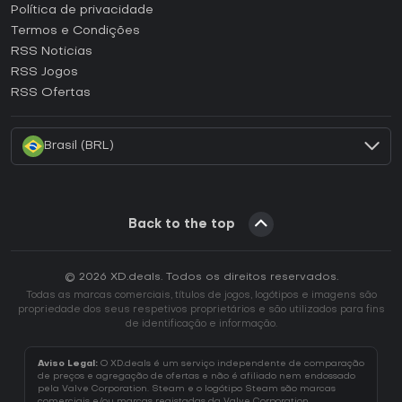
Como ativar uma CD Key Epic Games?
Política de privacidade
Termos e Condições
Como ativar uma CD Key GOG?
RSS Noticias
Como ativar uma CD Key Ubisoft Connect?
RSS Jogos
Como ativar uma CD Key EA App?
RSS Ofertas
Como ativar uma CD Key Battle.net?
Brasil (BRL)
Back to the top
© 2026 XD.deals. Todos os direitos reservados.
Todas as marcas comerciais, títulos de jogos, logótipos e imagens são
propriedade dos seus respetivos proprietários e são utilizados para fins
de identificação e informação.
Aviso Legal:
O XD.deals é um serviço independente de comparação
de preços e agregação de ofertas e não é afiliado nem endossado
pela Valve Corporation. Steam e o logótipo Steam são marcas
comerciais e/ou marcas registadas da Valve Corporation.