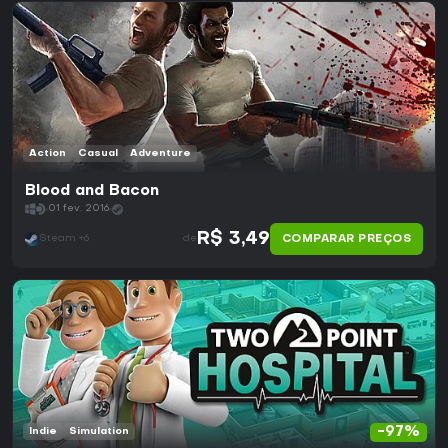
Action
Casual
Adventure
Blood and Bacon
01 fev. 2016
R$ 3,49
COMPARAR PREÇOS
Steam +6
de
-97%
Indie
Simulation