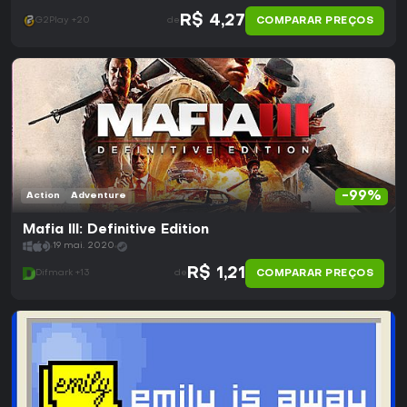
R$ 4,27
COMPARAR PREÇOS
G2Play +20
de
-99%
Action
Adventure
Mafia III: Definitive Edition
19 mai. 2020
R$ 1,21
COMPARAR PREÇOS
Difmark +13
de