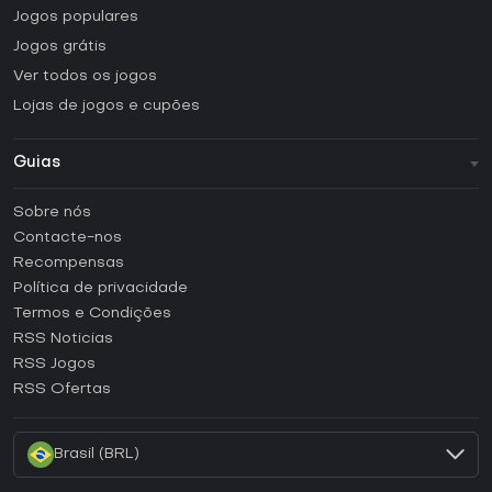
Jogos populares
Jogos grátis
Ver todos os jogos
Lojas de jogos e cupões
Guias
FAQ
Sobre nós
Guias e tutoriais
Contacte-nos
Como ativar uma CD Key Steam?
Recompensas
Como ativar uma CD Key Epic Games?
Política de privacidade
Termos e Condições
Como ativar uma CD Key GOG?
RSS Noticias
Como ativar uma CD Key Ubisoft Connect?
RSS Jogos
Como ativar uma CD Key EA App?
RSS Ofertas
Como ativar uma CD Key Battle.net?
Brasil (BRL)