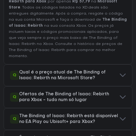
Rebirth para Xbox
por apenas
R$ 57,79
na
Microsoft
Store
. Todos os códigos listados no XD.deals são
entregues digitalmente. Após a compra, resgate o código
na sua conta Microsoft e faça o download de
The Binding
of Isaac: Rebirth
na sua consola Xbox. Os preços já
incluem taxas e códigos promocionais aplicados, para
que veja sempre o preço mais baixo de The Binding of
Isaac: Rebirth no
Xbox
. Consulte o
histórico de preços de
The Binding of Isaac: Rebirth
para comprar no melhor
momento.
Qual é o preço atual de The Binding of
Q
Isaac: Rebirth na Microsoft Store?
Ofertas de The Binding of Isaac: Rebirth
Q
para Xbox - tudo num só lugar
The Binding of Isaac: Rebirth está disponível
Q
no EA Play ou Ubisoft+ para Xbox?