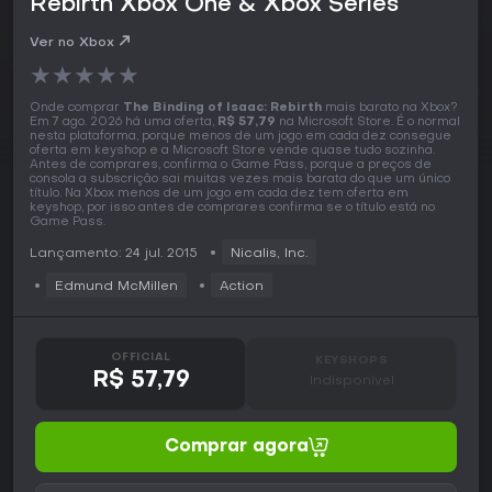
Rebirth Xbox One & Xbox Series
Ver no Xbox
★
★
★
★
★
Onde comprar
The Binding of Isaac: Rebirth
mais barato na Xbox?
Em 7 ago. 2026 há uma oferta,
R$ 57,79
na Microsoft Store. É o normal
nesta plataforma, porque menos de um jogo em cada dez consegue
oferta em keyshop e a Microsoft Store vende quase tudo sozinha.
Antes de comprares, confirma o Game Pass, porque a preços de
consola a subscrição sai muitas vezes mais barata do que um único
título. Na Xbox menos de um jogo em cada dez tem oferta em
keyshop, por isso antes de comprares confirma se o título está no
Game Pass.
Lançamento: 24 jul. 2015
Nicalis, Inc.
Edmund McMillen
Action
OFFICIAL
KEYSHOPS
R$ 57,79
Indisponível
Comprar agora