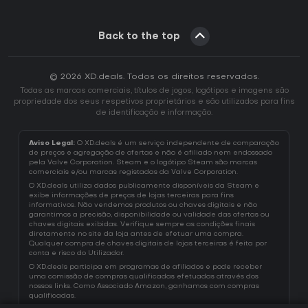
Back to the top
© 2026 XD.deals. Todos os direitos reservados.
Todas as marcas comerciais, títulos de jogos, logótipos e imagens são
propriedade dos seus respetivos proprietários e são utilizados para fins
de identificação e informação.
Aviso Legal:
O XD.deals é um serviço independente de comparação
de preços e agregação de ofertas e não é afiliado nem endossado
pela Valve Corporation. Steam e o logótipo Steam são marcas
comerciais e/ou marcas registadas da Valve Corporation.
O XD.deals utiliza dados publicamente disponíveis da Steam e
exibe informações de preços de lojas terceiras para fins
informativos. Não vendemos produtos ou chaves digitais e não
garantimos a precisão, disponibilidade ou validade das ofertas ou
chaves digitais exibidas. Verifique sempre as condições finais
diretamente no site da loja antes de efetuar uma compra.
Qualquer compra de chaves digitais de lojas terceiras é feita por
conta e risco do Utilizador.
O XD.deals participa em programas de afiliados e pode receber
uma comissão de compras qualificadas efetuadas através dos
nossos links. Como Associado Amazon, ganhamos com compras
qualificadas.