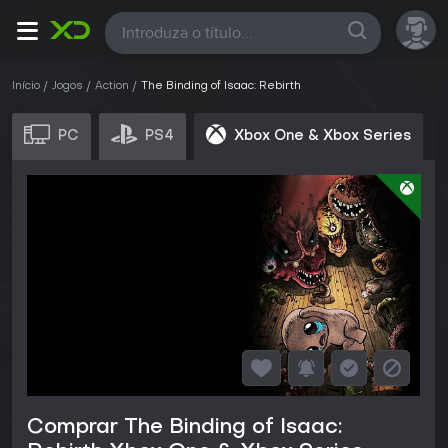
Todas
Início
Jogos
Action
The Binding of Isaac: Rebirth
PC
PS4
Xbox One & Xbox Series
Comprar The Binding of Isaac: