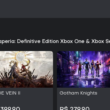
conteúdo sazonal ou elementos d
peria: Definitive Edition Xbox One & Xbox S
E VEIN II
Gotham Knights
 399,90
R$ 279,90