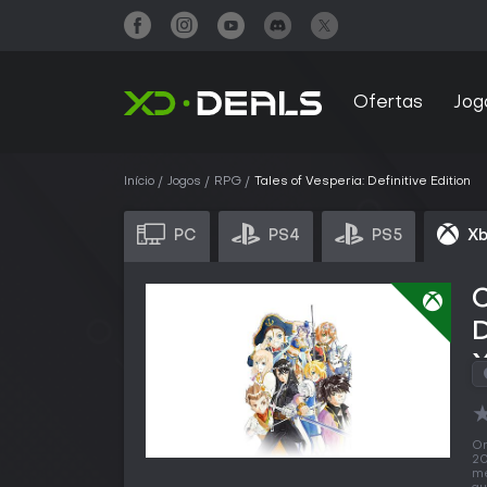
Ofertas
Jog
Início
Jogos
RPG
Tales of Vesperia: Definitive Edition
PC
PS4
PS5
Xb
C
D
X
O
20
me