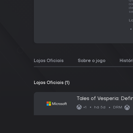
qu
co
de
se
La
Lojas Oficiais
Sobre o jogo
Histó
Lojas Oficiais (1)
Tales of Vesperia: Defin
há 5d
+1
DRM: