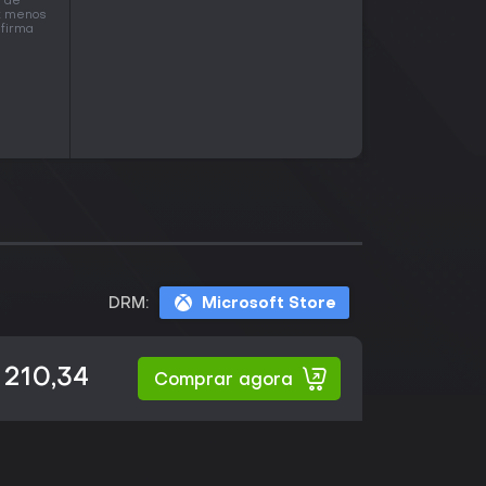
s de
ox menos
nfirma
DRM:
Microsoft Store
 210,34
Comprar agora