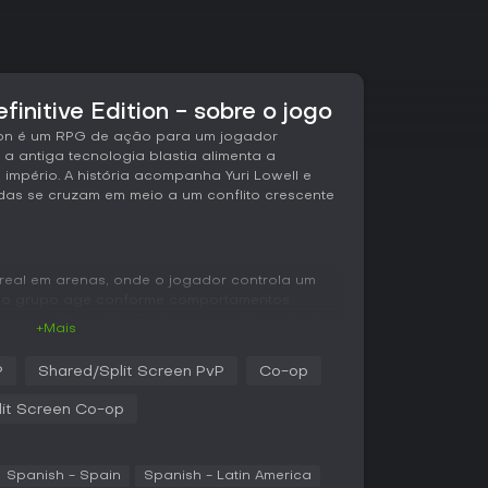
finitive Edition - sobre o jogo
dition é um RPG de ação para um jogador
antiga tecnologia blastia alimenta a
 império. A história acompanha Yuri Lowell e
das se cruzam em meio a um conflito crescente
eal em arenas, onde o jogador controla um
do grupo age conforme comportamentos
e conectam a artes, golpes especiais exclusivos
+Mais
em TP. O Free Run permite movimentação livre
batalhas, e é possível trocar de alvo ou
P
Shared/Split Screen PvP
Co-op
it Screen Co-op
erminados momentos para aumentar o poder dos
P e liberar artes mais poderosas, incluindo as
m ser equipadas em personagens e armas para
u bônus passivos, obtidos ao subir de nível e
Spanish - Spain
Spanish - Latin America