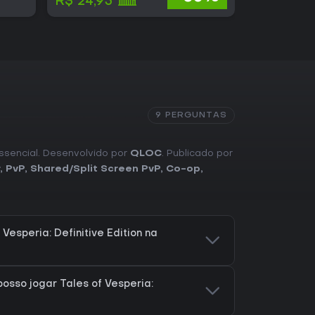
R$ 24,95
9 PERGUNTAS
 essencial. Desenvolvido por
QLOC
. Publicado por
,
PvP
,
Shared/Split Screen PvP
,
Co-op
,
Vesperia: Definitive Edition na
osso jogar Tales of Vesperia: