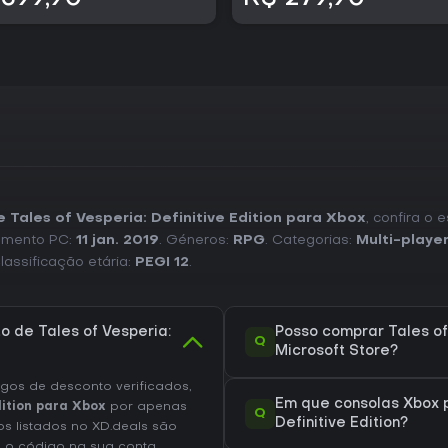
e Tales of Vesperia: Definitive Edition para Xbox
, confira o
çamento PC:
11 jan. 2019
. Géneros:
RPG
. Categorias:
Multi-player
Classificação etária:
PEGI 12
.
o de Tales of Vesperia:
Posso comprar Tales of 
Q
Microsoft Store?
os de desconto verificados,
Em que consolas Xbox p
dition para Xbox
por apenas
Q
Definitive Edition?
os listados no XD.deals são
e o código na sua conta