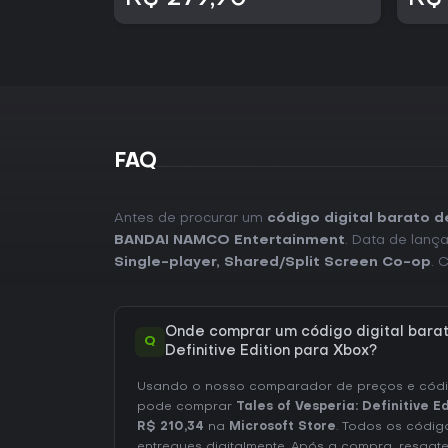
FAQ
Antes de procurar um
código digital barato d
BANDAI NAMCO Entertainment
. Data de lan
Single-player
,
Shared/Split Screen Co-op
. 
Onde comprar um código digital barat
Q
Definitive Edition para Xbox?
Usando o nosso comparador de preços e códig
pode comprar
Tales of Vesperia: Definitive E
R$ 210,34
na
Microsoft Store
. Todos os códig
entregues digitalmente. Após a compra, resgat