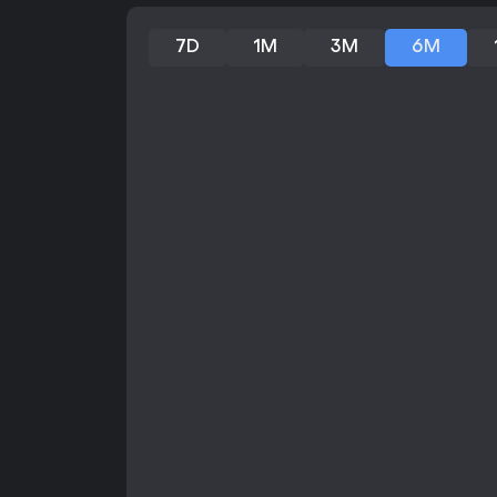
7D
1M
3M
6M