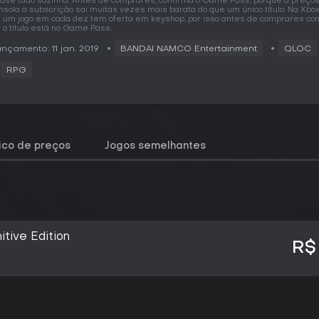
ase tudo sozinha. Antes de comprares, confirma o Game Pass, porque a preço
nsola a subscrição sai muitas vezes mais barata do que um único título. Na Xb
 um jogo em cada dez tem oferta em keyshop, por isso antes de comprares co
 o título está no Game Pass.
nçamento: 11 jan. 2019
BANDAI NAMCO Entertainment
QLOC
RPG
rico de preços
Jogos semelhantes
itive Edition
R$