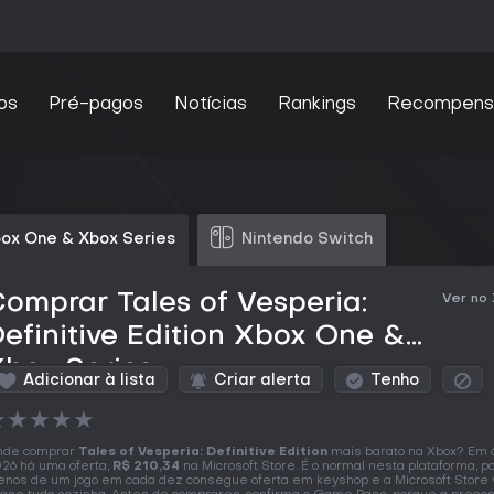
os
Pré-pagos
Notícias
Rankings
Recompens
ox One & Xbox Series
Nintendo Switch
omprar Tales of Vesperia:
Ver no
efinitive Edition Xbox One &
box Series
Adicionar à lista
Criar alerta
Tenho
★
★
★
★
★
nde comprar
Tales of Vesperia: Definitive Edition
mais barato na Xbox? Em 6
26 há uma oferta,
R$ 210,34
na Microsoft Store. É o normal nesta plataforma, p
nos de um jogo em cada dez consegue oferta em keyshop e a Microsoft Store