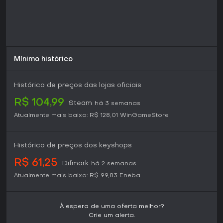
fevereiro de 2026 e continua a receber atenção por seus
setores inspirados em episódios e pela narrativa guiada
por consequências.
Jogadores que gostam de gerenciar recursos de forma
prática e tomar decisões com ramificações vão encontrar
os sistemas envolventes. Quem busca ação acelerada ou
Mínimo histórico
recursos multiplayer pode preferir outros títulos. A produção
independente oferece uma experiência coesa centrada na
jornada da Voyager, sem complexidade desnecessária.
Histórico de preços das lojas oficiais
R$ 104,99
Steam
há 3 semanas
Atualmente mais baixo:
R$ 128,01
WinGameStore
Histórico de preços dos keyshops
R$ 61,25
Difmark
há 2 semanas
Atualmente mais baixo:
R$ 99,83
Eneba
À espera de uma oferta melhor?
Crie um alerta.