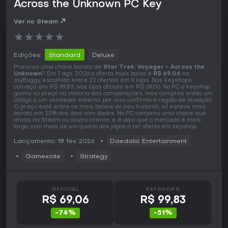
Across the Unknown PC Key
Ver no Steam
★
★
★
★
★
Edições:
Standard
Deluxe
Procuras uma chave barata de
Star Trek: Voyager - Across the
Unknown
? Em 7 ago. 2026 a oferta mais baixa é
R$ 69,06
na
JoyBuggy, escolhida entre 22 ofertas em 9 lojas. Nas keyshops
começa em R$ 99,83, nas lojas oficiais em R$ 69,06. No PC a keyshop
ganha no preço na maioria das comparações, mas compras então um
código a um vendedor externo, por isso confirma a região de ativação.
O preço está entre os mais baixos do seu historial, só esteve mais
barato em 25% dos dias com dados. No PC compras uma chave que
ativas na Steam ou noutro cliente, e é aqui que o mercado é mais
largo, com mais de um quarto dos jogos a ter oferta em keyshop.
Lançamento: 18 fev. 2026
Daedalic Entertainment
Gamexcite
Strategy
OFFICIAL
KEYSHOPS
R$ 69,06
R$ 99,83
-74%
-51%