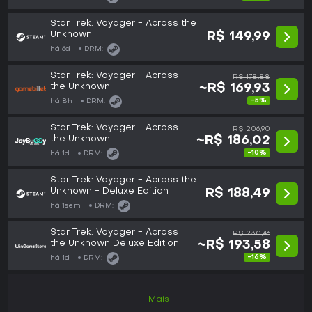
Star Trek: Voyager - Across the
Unknown
R$ 149,99
há 6d
DRM:
Star Trek: Voyager - Across
R$ 178,88
the Unknown
~R$ 169,93
-5%
há 8h
DRM:
Star Trek: Voyager - Across
R$ 206,90
the Unknown
~R$ 186,02
-10%
há 1d
DRM:
Star Trek: Voyager - Across the
Unknown - Deluxe Edition
R$ 188,49
há 1sem
DRM:
Star Trek: Voyager - Across
R$ 230,46
the Unknown Deluxe Edition
~R$ 193,58
-16%
há 1d
DRM:
+Mais