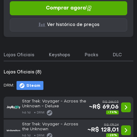
Comprar agora
Ver histórico de preços
Lojas Oficiais
Keyshops
Packs
DLC
Lojas Oficiais (8)
DRM:
Steam
Star Trek: Voyager - Across the
R$ 266,03
Unknown - Deluxe
~R$ 69,06
-74%
há 1d
DRM:
Star Trek: Voyager - Across
R$ 179,24
the Unknown
~R$ 128,01
-28%
há 1d
DRM: