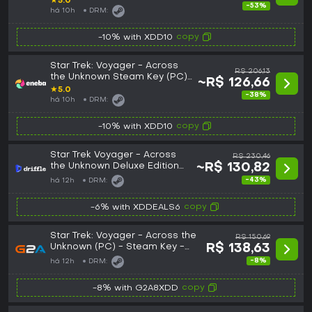
★
5.0
-53%
há 10h
DRM:
copy
-10% with XDD10
Star Trek: Voyager - Across
R$ 206,13
the Unknown Steam Key (PC)
~R$ 126,66
GLOBAL
★
5.0
-38%
há 10h
DRM:
copy
-10% with XDD10
Star Trek Voyager - Across
R$ 230,46
the Unknown Deluxe Edition
~R$ 130,82
(Global) (PC) - Steam -
-43%
há 12h
DRM:
Digital Key
copy
-6% with XDDEALS6
Star Trek: Voyager - Across the
R$ 150,69
Unknown (PC) - Steam Key -
R$ 138,63
GLOBAL
-8%
há 12h
DRM:
copy
-8% with G2A8XDD