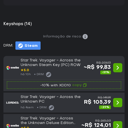
Keyshops (14)
Informação de risco:
DRM:
Steam
Star Trek: Voyager - Across the
R$ 206,13
Unknown Steam Key (PC) ROW
~R$ 99,83
★
5.0
-51%
há 10h
DRM:
copy
-10% with XDD10
Star Trek: Voyager - Across the
R$ 149,99
Unknown PC
R$ 105,39
-29%
há 4sem
DRM:
Star Trek: Voyager - Across
R$ 265,03
the Unknown Deluxe Edition
~R$ 124,01
Steam Key (PC) GLOBAL