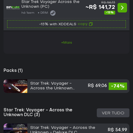
Star Trek Voyager Across the
R$ 166,73
Unknown (PC)
~R$ 141,72
-15%
há 1sem
DRM:
copy
-15% with XDDEALS
+Mais
Packs (1)
Star Trek: Voyager -
R$ 69,06
-74%
Across the Unknown
Deluxe Edition
Star Trek: Voyager - Across the
VER TUDO
Unknown DLC (3)
Star Trek: Voyager - Across the
R$ 54,99
Unknown - Deluxe DLC