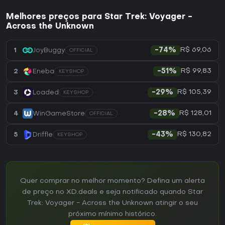
Melhores preços para Star Trek: Voyager -
Across the Unknown
R$ 69,06
1
JoyBuggy
-74%
OFFICIAL
R$ 99,83
2
Eneba
-51%
KEYSHOP
R$ 105,39
3
Loaded
-29%
KEYSHOP
R$ 128,01
4
WinGameStore
-28%
OFFICIAL
R$ 130,82
5
Driffle
-43%
KEYSHOP
Quer comprar no melhor momento? Defina um alerta
de preço no XD.deals e seja notificado quando Star
Trek: Voyager - Across the Unknown atingir o seu
próximo mínimo histórico.