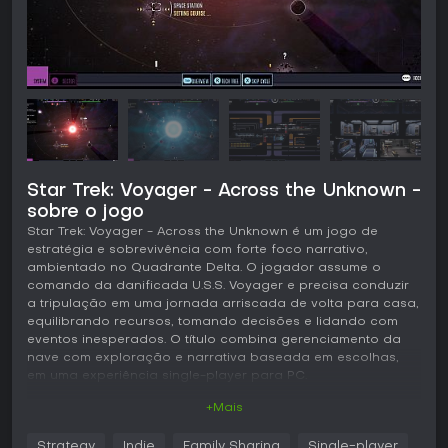
Star Trek: Voyager - Across the Unknown -
sobre o jogo
Star Trek: Voyager - Across the Unknown é um jogo de
estratégia e sobrevivência com forte foco narrativo,
ambientado no Quadrante Delta. O jogador assume o
comando da danificada U.S.S. Voyager e precisa conduzir
a tripulação em uma jornada arriscada de volta para casa,
equilibrando recursos, tomando decisões e lidando com
eventos inesperados. O título combina gerenciamento da
nave com exploração e narrativa baseada em escolhas,
em uma experiência single-player para PC.
+Mais
Jogabilidade
O ciclo principal gira em torno da recuperação e
Strategy
Indie
Family Sharing
Single-player