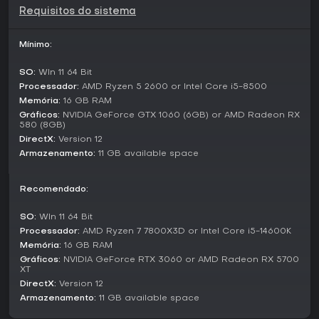
gerenciamento cuidadoso e crises repentinas que exigem
Requisitos do sistema
reações rápidas.
Modos de Jogo
Mínimo:
Três níveis de dificuldade moldam a experiência. O modo
Aventura reduz a pressão por recursos e a força dos
SO:
WIn 11 64 Bit
inimigos, priorizando a história e a exploração. O modo
Processador:
AMD Ryzen 5 2600 or Intel Core i5-8500
Sobrevivência impõe limites mais rigorosos de recursos e
Memória:
16 GB RAM
encontros de combate mais exigentes. O modo Years of Hell
Gráficos:
NVIDIA GeForce GTX 1060 (6GB) or AMD Radeon RX
intensifica ainda mais esses desafios para quem busca o
580 (8GB)
máximo de tensão.
DirectX:
Version 12
Armazenamento:
11 GB available space
A estrutura divide o Quadrante Delta em doze setores. Cada
um apresenta uma linha narrativa principal inspirada em
episódios conhecidos, além de histórias secundárias
Recomendado:
distribuídas pelo mapa. Elementos roguelite garantem que
cada partida seja diferente, graças a eventos aleatórios,
SO:
WIn 11 64 Bit
destinos de personagens e caminhos alternativos,
Processador:
AMD Ryzen 7 7800X3D or Intel Core i5-14600K
incentivando novas tentativas com escolhas distintas.
Memória:
16 GB RAM
Gráficos:
NVIDIA GeForce RTX 3060 or AMD Radeon RX 5700
Exploração e Consequências das Decisões
XT
Traçar rotas pelo espaço desconhecido revela tanto
DirectX:
Version 12
oportunidades quanto perigos. O jogador avalia
Armazenamento:
11 GB available space
abordagens diplomáticas contra confrontos diretos e
decide se investe em pesquisas exóticas ou segue opções