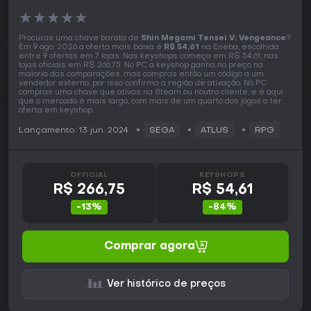
★
★
★
★
★
Procuras uma chave barata de
Shin Megami Tensei V: Vengeance
?
Em 9 ago. 2026 a oferta mais baixa é
R$ 54,61
na Eneba, escolhida
entre 9 ofertas em 7 lojas. Nas keyshops começa em R$ 54,61, nas
lojas oficiais em R$ 266,75. No PC a keyshop ganha no preço na
maioria das comparações, mas compras então um código a um
vendedor externo, por isso confirma a região de ativação. No PC
compras uma chave que ativas na Steam ou noutro cliente, e é aqui
que o mercado é mais largo, com mais de um quarto dos jogos a ter
oferta em keyshop.
Lançamento: 13 jun. 2024
SEGA
ATLUS
RPG
OFFICIAL
KEYSHOPS
R$ 266,75
R$ 54,61
-13%
-84%
Comprar agora
Ver histórico de preços