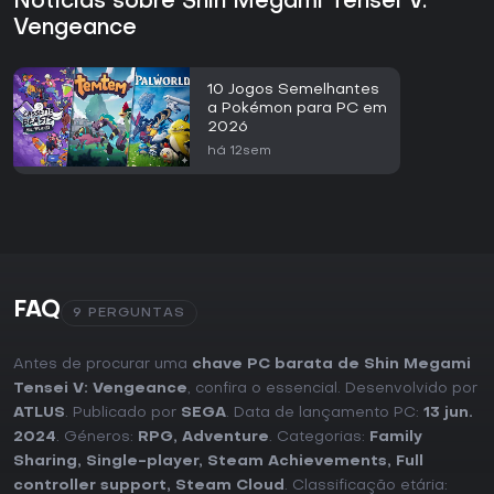
Notícias sobre Shin Megami Tensei V:
Vengeance
10 Jogos Semelhantes
a Pokémon para PC em
2026
há 12sem
FAQ
9 PERGUNTAS
Antes de procurar uma
chave PC barata de Shin Megami
Tensei V: Vengeance
, confira o essencial. Desenvolvido por
ATLUS
. Publicado por
SEGA
. Data de lançamento PC:
13 jun.
2024
. Géneros:
RPG
,
Adventure
. Categorias:
Family
Sharing
,
Single-player
,
Steam Achievements
,
Full
controller support
,
Steam Cloud
. Classificação etária: