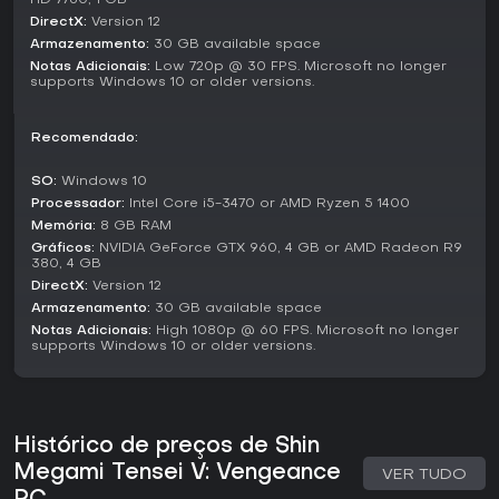
HD 7750, 1 GB
escolhas ao longo do jogo. As dificuldades incluem Normal
e Hard, esta última para veteranos em busca de mais
DirectX:
Version 12
desafio. É um título estritamente single-player, sem
Armazenamento:
30 GB available space
elementos multiplayer.
Notas Adicionais:
Low 720p @ 30 FPS. Microsoft no longer
supports Windows 10 or older versions.
Story and Setting
Ambientado em um Tokyo destruído e tomado por seres
Recomendado:
mitológicos, o jogo mergulha em temas de ordem, caos e
ideologia. Os jogadores assumem o papel de um estudante
SO:
Windows 10
do ensino médio que vira Nahobino, lidando com alianças
Processador:
Intel Core i5-3470 or AMD Ryzen 5 1400
e traições. A narrativa se ramifica conforme a canon
Memória:
8 GB RAM
escolhida, com Canon of Vengeance trazendo um grupo de
Gráficos:
NVIDIA GeForce GTX 960, 4 GB or AMD Radeon R9
demônios com planos próprios.
380, 4 GB
DirectX:
Version 12
A exploração desvenda lore por interações e side quests,
nas quais recrutar demônios específicos como Konohana
Armazenamento:
30 GB available space
Sakuya ou Dagda exige subquests extras. A atmosfera cria
Notas Adicionais:
High 1080p @ 60 FPS. Microsoft no longer
supports Windows 10 or older versions.
tensão com seu tom sombrio e designs monstruosos,
reforçados por uma trilha sonora expandida.
Vale a pena jogar?
Com nota 87 no Metacritic dos críticos e 8.1 dos usuários,
Histórico de preços de Shin
Shin Megami Tensei V: Vengeance é elogiado pelo combate
Megami Tensei V: Vengeance
refinado e adições em relação ao original. Jogadores
VER TUDO
destacam o sistema viciante de turnos e fusão de