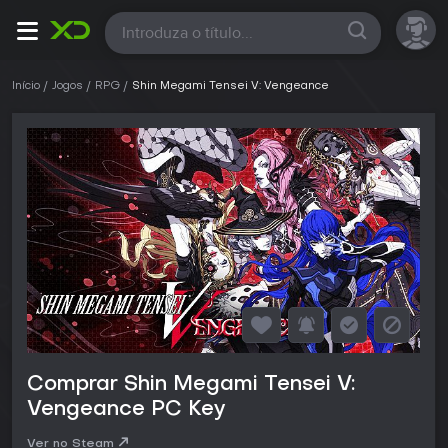
Todas
Início
Jogos
RPG
Shin Megami Tensei V: Vengeance
Comprar Shin Megami Tensei V:
Vengeance PC Key
Ver no Steam