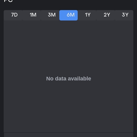
PC
demônios, apesar de críticas à exploração repetitiva e à
história mediana em trechos.
7D
1M
3M
6M
1Y
2Y
3Y
Esse RPG é ideal para quem curte profundidade
estratégica e não se importa com grinding. Lançado em
junho de 2024 como edição definitiva com todo DLC
anterior incluso, está polido e sem necessidade de seasons
ou updates maiores. Se batalhas por turnos e cenários
pós-apocalípticos te atraem, é uma escolha sólida,
especialmente para fãs da série em busca de uma versão
melhorada.