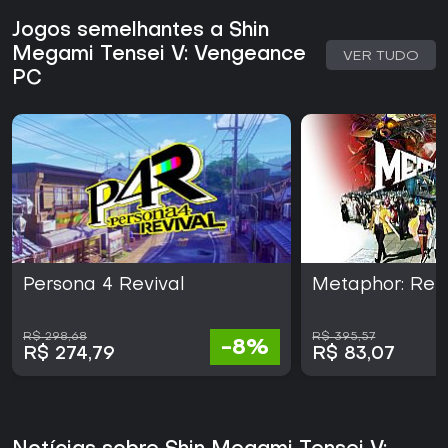
Jogos semelhantes a Shin
Megami Tensei V: Vengeance
VER TUDO
PC
Persona 4 Revival
Metaphor: ReF
R$ 298,68
R$ 395,57
-8%
R$ 274,79
R$ 83,07