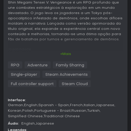
Shin Megami Tensei V: Vengeance é um RPG profundo que
une combates estratégicos à exploração em um mundo
devastado. O jogo leva os jogadores a um Tokyo pós-
apocalíptico infestado de demônios, onde escolhas difíceis
moldam a narrativa. Lançada como versão aprimorada do
título original, ela expande a experiência central com novo
conteúdo e melhorias, tornando-se uma ótima opção para
fãs de batalhas por turnos e gerenciamento de demônios.
Jogabilidade
+Mais
O coração de Shin Megami Tensei V: Vengeance está nos
combates por turnos, em que a estratégia faz toda a
RPG
Adventure
Family Sharing
diferença. Os jogadores formam equipes recrutando
demônios por meio de negociações durante as lutas,
Single-player
Steam Achievements
convencendo-os com opções de diálogo ou presentes.
Após o recrutamento, é possível fundi-los para criar
Full controller support
Steam Cloud
versões mais poderosas, misturando habilidades e
atributos em builds personalizadas. O sistema Press Turn
rege os confrontos: explorar fraquezas inimigas concede
Interface:
ações extras, enquanto erros custam turnos.
German
English
Spanish - Spain
French
Italian
Japanese
Korean
Polish
Portuguese - Brazil
Russian
Turkish
A exploração ocorre em áreas amplas e abertas, repletas
Simplified Chinese
Traditional Chinese
de ruínas e cantos escondidos. Os jogadores atravessam
Áudio:
English
Japanese
essas regiões coletando itens, usando platforming para
acessar novas zonas e enfrentando batalhas aleatórias.
Legendas: