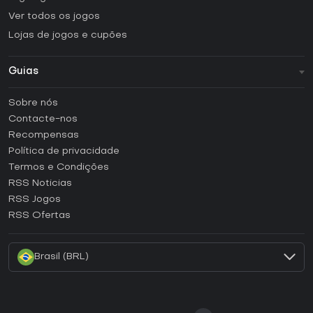
Ver todos os jogos
Lojas de jogos e cupões
Guias
FAQ
Sobre nós
Guias e tutoriais
Contacte-nos
Como ativar uma CD Key Steam?
Recompensas
Como ativar uma CD Key Epic Games?
Política de privacidade
Termos e Condições
Como ativar uma CD Key GOG?
RSS Noticias
Como ativar uma CD Key Ubisoft Connect?
RSS Jogos
Como ativar uma CD Key EA App?
RSS Ofertas
Como ativar uma CD Key Battle.net?
Brasil (BRL)