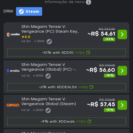
Informação de risco:
DRM:
Steam
Shin Megami Tensei V:
R$ 353,40
Vengeance (PC) Steam Key
~R$ 54,61
GLOBAL
★
5.0
-84%
há 8h
DRM:
copy
-10% with XDD10
Shin Megami Tensei V
R$ 306,68
Vengeance (Global) (PC) -
~R$ 56,60
Steam - Digital Key
-81%
há 1d
DRM:
copy
-6% with XDDEALS6
Shin Megami Tensei V:
R$ 306,68
Vengeance Global (Steam)
~R$ 57,45
-81%
há 1d
DRM:
copy
-9% with XDDeals