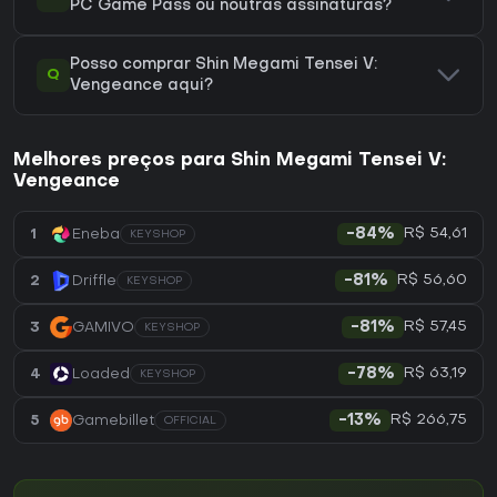
PC Game Pass ou noutras assinaturas?
Posso comprar Shin Megami Tensei V:
Q
Vengeance aqui?
Melhores preços para Shin Megami Tensei V:
Vengeance
R$ 54,61
1
Eneba
-84%
KEYSHOP
R$ 56,60
2
Driffle
-81%
KEYSHOP
R$ 57,45
3
GAMIVO
-81%
KEYSHOP
R$ 63,19
4
Loaded
-78%
KEYSHOP
R$ 266,75
5
Gamebillet
-13%
OFFICIAL