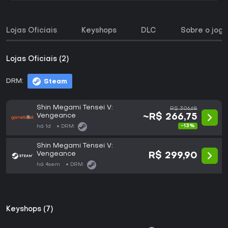
Lojas Oficiais
Keyshops
DLC
Sobre o jogo
Lojas Oficiais (2)
DRM:
Steam
Shin Megami Tensei V:
R$ 306,68
Vengeance
~R$ 266,75
-13%
há 1d
DRM:
Shin Megami Tensei V:
Vengeance
R$ 299,90
há 4sem
DRM:
Keyshops (7)