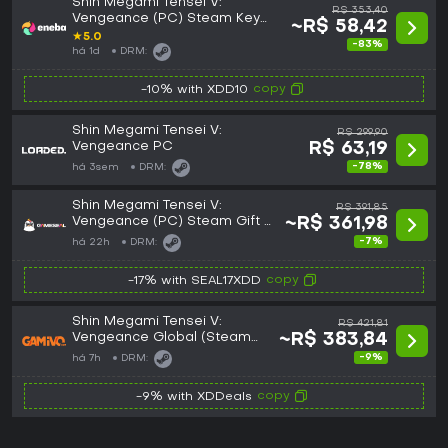
Shin Megami Tensei V:
R$ 353,40
Vengeance (PC) Steam Key
~R$ 58,42
LATAM
★
5.0
-83%
há 1d
DRM:
copy
-10% with XDD10
Shin Megami Tensei V:
R$ 299,90
Vengeance PC
R$ 63,19
-78%
há 3sem
DRM:
Shin Megami Tensei V:
R$ 391,85
Vengeance (PC) Steam Gift -
~R$ 361,98
GLOBAL
-7%
há 22h
DRM:
copy
-17% with SEAL17XDD
Shin Megami Tensei V:
R$ 421,81
Vengeance Global (Steam
~R$ 383,84
Gift)
-9%
há 7h
DRM:
copy
-9% with XDDeals