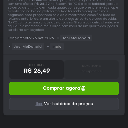
Onde comprar
Prune
ao melhor preço? Em 9 ago. 2026 este título
tem uma oferta,
R$ 26,49
na Steam. No PC é o caso habitual, porque
só cerca de um título em cada quatro consegue oferta em keyshop e
o resto fica na loja da plataforma. Não há nada a comparar, mas
seguimos este preço todos os dias e mostramos como fica face às
leituras anteriores, e um alerta de preço avisa-te de cada descida.
No PC compras uma chave que ativas na Steam ou noutro cliente, e é
aqui que o mercado é mais largo, com mais de um quarto dos jogos a
ter oferta em keyshop.
Lançamento: 25 set. 2025
Joel McDonald
Joel McDonald
Indie
OFFICIAL
KEYSHOPS
R$ 26,49
Indisponível
Comprar agora
Ver histórico de preços