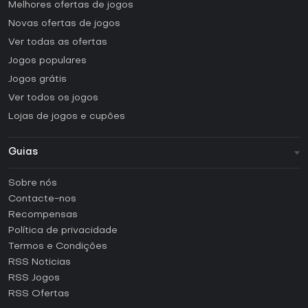
Melhores ofertas de jogos
Novas ofertas de jogos
Ver todas as ofertas
Jogos populares
Jogos grátis
Ver todos os jogos
Lojas de jogos e cupões
Guias
FAQ
Sobre nós
Guias e tutoriais
Contacte-nos
Como ativar uma CD Key Steam?
Recompensas
Como ativar uma CD Key Epic Games?
Política de privacidade
Termos e Condições
Como ativar uma CD Key GOG?
RSS Noticias
Como ativar uma CD Key Ubisoft Connect?
RSS Jogos
Como ativar uma CD Key EA App?
RSS Ofertas
Como ativar uma CD Key Battle.net?