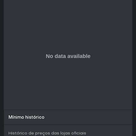
no PC e com apelo contínuo, é ideal para quem busca um
escape quieto e criativo.
Estado Atual e Atualizações
No início de 2026, Prune segue estável após seu
lançamento no PC, sem atualizações importantes que
alterem a experiência central. O design atemporal garante
desempenho fluido em hardware moderno. O feedback dos
jogadores costuma elogiar a ausência de compromissos
contínuos, permitindo uma jogatina completa em uma única
sessão.
Mínimo histórico
Histórico de preços das lojas oficiais