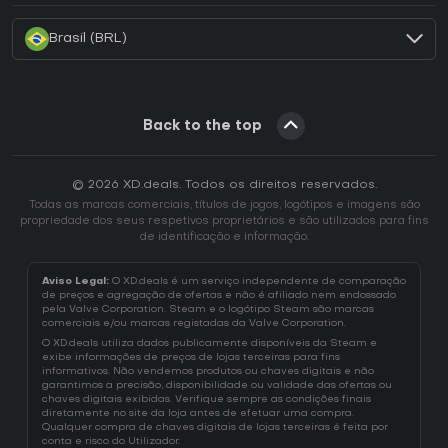
Brasil (BRL)
Back to the top
© 2026 XD.deals. Todos os direitos reservados.
Todas as marcas comerciais, títulos de jogos, logótipos e imagens são
propriedade dos seus respetivos proprietários e são utilizados para fins
de identificação e informação.
Aviso Legal:
O XD.deals é um serviço independente de comparação
de preços e agregação de ofertas e não é afiliado nem endossado
pela Valve Corporation. Steam e o logótipo Steam são marcas
comerciais e/ou marcas registadas da Valve Corporation.
O XD.deals utiliza dados publicamente disponíveis da Steam e
exibe informações de preços de lojas terceiras para fins
informativos. Não vendemos produtos ou chaves digitais e não
garantimos a precisão, disponibilidade ou validade das ofertas ou
chaves digitais exibidas. Verifique sempre as condições finais
diretamente no site da loja antes de efetuar uma compra.
Qualquer compra de chaves digitais de lojas terceiras é feita por
conta e risco do Utilizador.