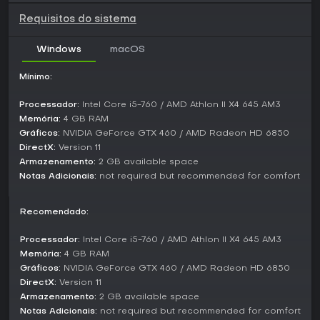
direto, levando você pelo seu mundo misterioso de forma
Requisitos do sistema
linear, mas com espaço para exploração. Não há opções
multiplayer ou elementos competitivos, priorizando apenas
o progresso pessoal e a imersão. Essa estrutura é perfeita
Windows
macOS
para uma jogatina rápida, com cerca de 30 minutos de
duração, sem ramificações ou desafios replayable além de
Mínimo:
revisitar fases para dominá-las.
Processador:
Intel Core i5-760 / AMD Athlon II X4 645 AM3
Features and Atmosphere
Memória:
4 GB RAM
O que diferencia Matter é o tom pacífico e contemplativo
Gráficos:
NVIDIA GeForce GTX 460 / AMD Radeon HD 6850
no meio do caos das físicas alteradas. Os visuais trazem
DirectX:
Version 11
designs abstratos e oníricos que se transformam, gerando
Armazenamento:
2 GB available space
uma sensação de espanto. O áudio complementa com
Notas Adicionais:
not required but recommended for comfort
faixas relaxantes que evoluem conforme o ambiente,
intensificando a experiência desorientadora e ao mesmo
tempo calmante.
Recomendado:
A acessibilidade é prioridade, com a dificuldade crescendo
Processador:
Intel Core i5-760 / AMD Athlon II X4 645 AM3
aos poucos sem ser punitiva. No entanto, um alerta
Memória:
4 GB RAM
importante: as mudanças rápidas na tela e as perturbações
Gráficos:
NVIDIA GeForce GTX 460 / AMD Radeon HD 6850
de equilíbrio podem causar enjoo de movimento ou
reações fotossensíveis, então não é para todo mundo.
DirectX:
Version 11
Armazenamento:
2 GB available space
Vale a pena jogar?
Notas Adicionais:
not required but recommended for comfort