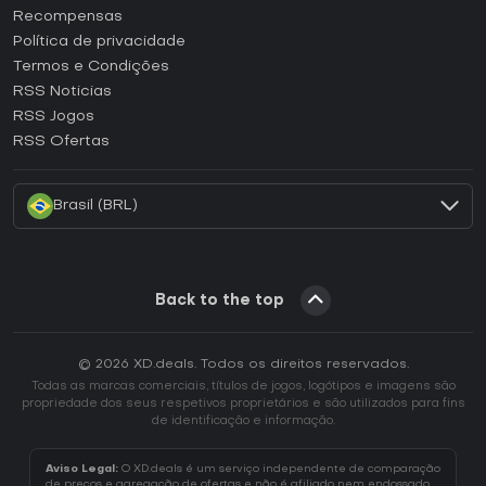
Como ativar uma CD Key Steam?
Recompensas
Como ativar uma CD Key Epic Games?
Política de privacidade
Termos e Condições
Como ativar uma CD Key GOG?
RSS Noticias
Como ativar uma CD Key Ubisoft Connect?
RSS Jogos
Como ativar uma CD Key EA App?
RSS Ofertas
Como ativar uma CD Key Battle.net?
Brasil (BRL)
Back to the top
© 2026 XD.deals. Todos os direitos reservados.
Todas as marcas comerciais, títulos de jogos, logótipos e imagens são
propriedade dos seus respetivos proprietários e são utilizados para fins
de identificação e informação.
Aviso Legal:
O XD.deals é um serviço independente de comparação
de preços e agregação de ofertas e não é afiliado nem endossado