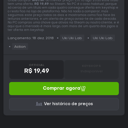
Onde comprar
Matter
ao melhor preço? Em 10 ago. 2026 este título
tem uma oferta,
R$ 19,49
na Steam. No PC é o caso habitual, porque
só cerca de um título em cada quatro consegue oferta em keyshop e
o resto fica na loja da plataforma. Não há nada a comparar, mas
seguimos este preço todos os dias e mostramos como fica face às
leituras anteriores, e um alerta de preço avisa-te de cada descida.
No PC compras uma chave que ativas na Steam ou noutro cliente, e é
aqui que o mercado é mais largo, com mais de um quarto dos jogos a
ter oferta em keyshop.
Lançamento: 18 dez. 2018
Uki Uki Lab
Uki Uki Lab
Action
OFFICIAL
KEYSHOPS
R$ 19,49
Indisponível
Comprar agora
Ver histórico de preços