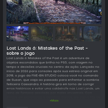
Lost Lands 6: Mistakes of the Past -
sobre o jogo
Lost Lands 6: Mistakes of the Past é um adventure de
objetos escondidos que brilha no PS5, com viagem no
tempo e decisões cruciais no centro da ação. Lançado no
início de 2026 para consoles após sua estreia original em
2018, o jogo da FIVE-BN STUDIO coloca você no comando
de Susan, que viaja ao passado para enfrentar a sombria
feiticeira Cassandra. A história gira em torno de corrigir
erros históricos e evitar uma catástrofe nas Lost Lands, um
reino de fantasia assolado por males ancestrais. Com
ênfase em exploração e desafios lógicos, ele cativa fãs de
+Mais
aventuras narrativas misturando mistério e fantasia.