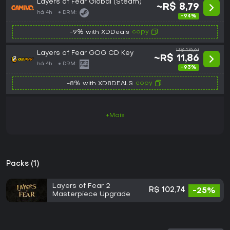
Layers of Fear Global (Steam)
~R$ 8,79
há 4h
DRM:
-94%
copy
-9% with XDDeals
R$ 176,67
Layers of Fear GOG CD Key
~R$ 11,86
há 4h
DRM:
-93%
copy
-8% with XD8DEALS
+Mais
Packs (1)
Layers of Fear 2
R$ 102,74
-25%
Masterpiece Upgrade