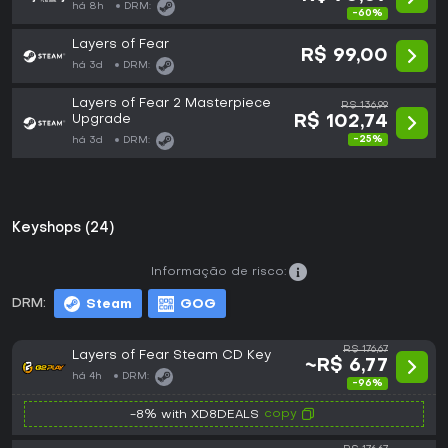
há 8h
DRM:
-60%
Layers of Fear
R$ 99,00
há 3d
DRM:
Layers of Fear 2 Masterpiece
R$ 136,99
Upgrade
R$ 102,74
-25%
há 3d
DRM:
Keyshops (24)
Informação de risco:
DRM:
Steam
GOG
R$ 176,67
Layers of Fear Steam CD Key
~R$ 6,77
há 4h
DRM:
-96%
copy
-8% with XD8DEALS