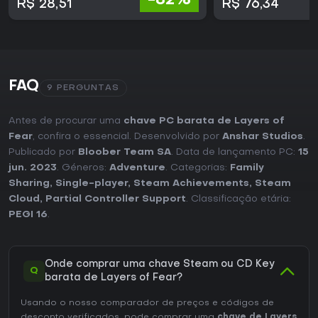
-82%
R$ 28,51
R$ 76,34
FAQ
9 PERGUNTAS
Antes de procurar uma
chave PC barata de Layers of
Fear
, confira o essencial. Desenvolvido por
Anshar Studios
.
Publicado por
Bloober Team SA
. Data de lançamento PC:
15
jun. 2023
. Géneros:
Adventure
. Categorias:
Family
Sharing
,
Single-player
,
Steam Achievements
,
Steam
Cloud
,
Partial Controller Support
. Classificação etária:
PEGI 16
.
Onde comprar uma chave Steam ou CD Key
Q
barata de Layers of Fear?
Usando o nosso comparador de preços e códigos de
desconto verificados, pode comprar uma
chave de Layers