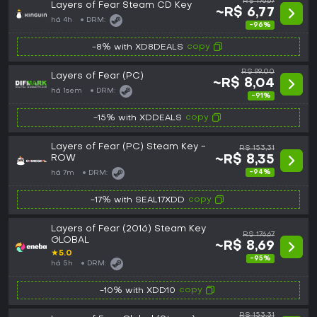
R$ 176,67
Layers of Fear Steam CD Key
~R$ 6,77
há 4h
DRM:
-96%
copy
-8% with XD8DEALS
R$ 99,00
Layers of Fear (PC)
~R$ 8,04
há 1sem
DRM:
-91%
copy
-15% with XDDEALS
Layers of Fear (PC) Steam Key -
R$ 153,31
ROW
~R$ 8,35
-94%
há 7m
DRM:
copy
-17% with SEAL17XDD
Layers of Fear (2016) Steam Key
R$ 176,67
GLOBAL
~R$ 8,69
★
5.0
-95%
há 5h
DRM:
copy
-10% with XDD10
R$ 153,31