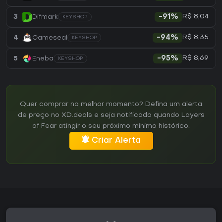
R$ 8,04
3
Difmark
-91%
KEYSHOP
R$ 8,35
4
Gameseal
-94%
KEYSHOP
R$ 8,69
5
Eneba
-95%
KEYSHOP
Quer comprar no melhor momento? Defina um alerta
de preço no XD.deals e seja notificado quando Layers
of Fear atingir o seu próximo mínimo histórico.
Criar Alerta