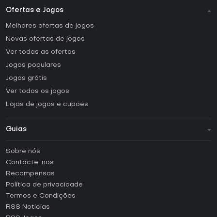
Ofertas e Jogos
Melhores ofertas de jogos
Novas ofertas de jogos
Ver todas as ofertas
Jogos populares
Jogos grátis
Ver todos os jogos
Lojas de jogos e cupões
Guias
FAQ
Sobre nós
Guias e tutoriais
Contacte-nos
Como ativar uma CD Key Steam?
Recompensas
Como ativar uma CD Key Epic Games?
Política de privacidade
Termos e Condições
Como ativar uma CD Key GOG?
RSS Noticias
Como ativar uma CD Key Ubisoft Connect?