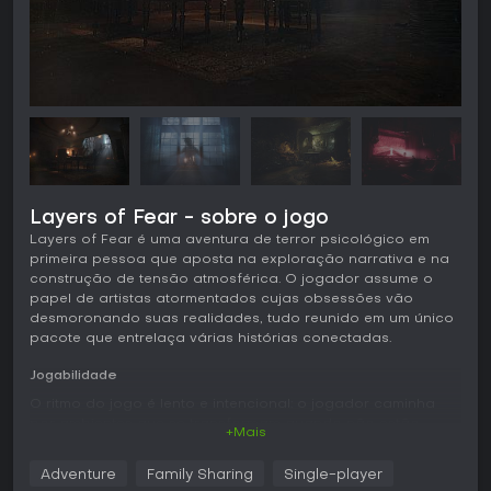
Layers of Fear - sobre o jogo
Layers of Fear é uma aventura de terror psicológico em
primeira pessoa que aposta na exploração narrativa e na
construção de tensão atmosférica. O jogador assume o
papel de artistas atormentados cujas obsessões vão
desmoronando suas realidades, tudo reunido em um único
pacote que entrelaça várias histórias conectadas.
Jogabilidade
O ritmo do jogo é lento e intencional: o jogador caminha
por ambientes que se transformam quando não estão
+Mais
sendo observados. Quadros se deformam em visões
perturbadoras, objetos comuns despertam memórias ou
Adventure
Family Sharing
Single-player
alucinações que avançam a trama. A interação é reduzida,