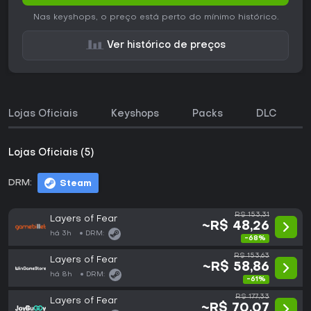
Nas keyshops, o preço está perto do mínimo histórico.
Ver histórico de preços
Lojas Oficiais
Keyshops
Packs
DLC
Lojas Oficiais (5)
DRM:
Steam
R$ 153,31
Layers of Fear
~R$ 48,26
há 3h
DRM:
-68%
R$ 153,63
Layers of Fear
~R$ 58,86
há 8h
DRM:
-61%
R$ 177,33
Layers of Fear
~R$ 70,07