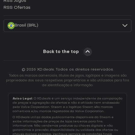
RSS Jogos
Como ativar uma CD Key EA App?
RSS Ofertas
Como ativar uma CD Key Battle.net?
Brasil (BRL)
Back to the top
© 2026 XD.deals. Todos os direitos reservados.
Todas as marcas comerciais, títulos de jogos, logótipos e imagens são
propriedade dos seus respetivos proprietários e são utilizados para fins
de identificação e informação.
Aviso Legal:
O XD.deals é um serviço independente de comparação
de preços e agregação de ofertas e não é afiliado nem endossado
pela Valve Corporation. Steam e o logótipo Steam são marcas
comerciais e/ou marcas registadas da Valve Corporation.
O XD.deals utiliza dados publicamente disponíveis da Steam e
exibe informações de preços de lojas terceiras para fins
informativos. Não vendemos produtos ou chaves digitais e não
garantimos a precisão, disponibilidade ou validade das ofertas ou
chaves digitais exibidas. Verifique sempre as condições finais