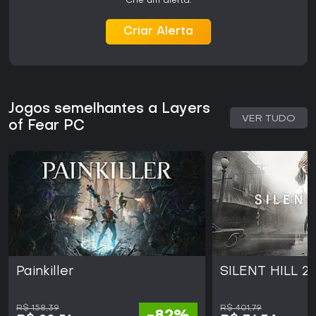
Crie um alerta.
Criar Alerta
Jogos semelhantes a Layers
VER TUDO
of Fear PC
Painkiller
SILENT HILL 2
R$ 158,39
R$ 401,79