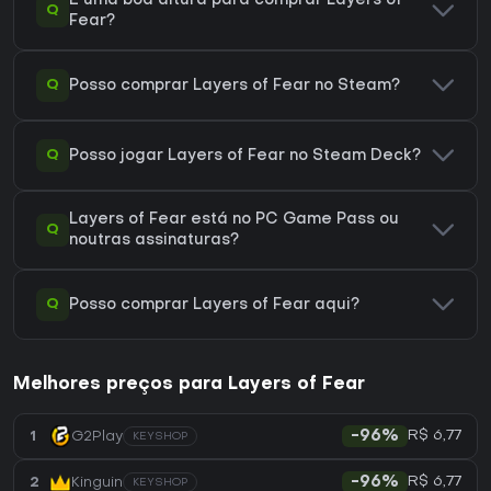
É uma boa altura para comprar Layers of
Q
Fear?
Q
Posso comprar Layers of Fear no Steam?
Q
Posso jogar Layers of Fear no Steam Deck?
Layers of Fear está no PC Game Pass ou
Q
noutras assinaturas?
Q
Posso comprar Layers of Fear aqui?
Melhores preços para Layers of Fear
R$ 6,77
1
G2Play
-96%
KEYSHOP
R$ 6,77
2
Kinguin
-96%
KEYSHOP