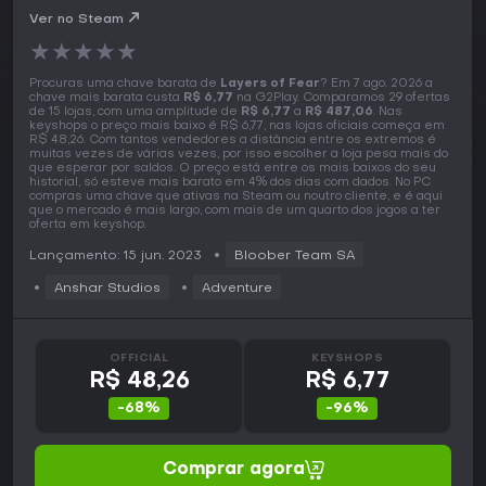
Ver no Steam
★
★
★
★
★
Procuras uma chave barata de
Layers of Fear
? Em 7 ago. 2026 a
chave mais barata custa
R$ 6,77
na G2Play. Comparamos 29 ofertas
de 15 lojas, com uma amplitude de
R$ 6,77
a
R$ 487,06
. Nas
keyshops o preço mais baixo é R$ 6,77, nas lojas oficiais começa em
R$ 48,26. Com tantos vendedores a distância entre os extremos é
muitas vezes de várias vezes, por isso escolher a loja pesa mais do
que esperar por saldos. O preço está entre os mais baixos do seu
historial, só esteve mais barato em 4% dos dias com dados. No PC
compras uma chave que ativas na Steam ou noutro cliente, e é aqui
que o mercado é mais largo, com mais de um quarto dos jogos a ter
oferta em keyshop.
Lançamento: 15 jun. 2023
Bloober Team SA
Anshar Studios
Adventure
OFFICIAL
KEYSHOPS
R$ 48,26
R$ 6,77
-68%
-96%
Comprar agora