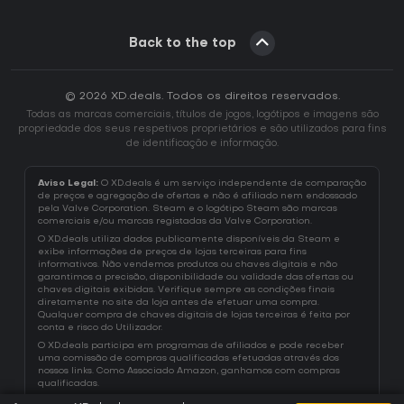
Back to the top
© 2026 XD.deals. Todos os direitos reservados.
Todas as marcas comerciais, títulos de jogos, logótipos e imagens são
propriedade dos seus respetivos proprietários e são utilizados para fins
de identificação e informação.
Aviso Legal:
O XD.deals é um serviço independente de comparação
de preços e agregação de ofertas e não é afiliado nem endossado
pela Valve Corporation. Steam e o logótipo Steam são marcas
comerciais e/ou marcas registadas da Valve Corporation.
O XD.deals utiliza dados publicamente disponíveis da Steam e
exibe informações de preços de lojas terceiras para fins
informativos. Não vendemos produtos ou chaves digitais e não
garantimos a precisão, disponibilidade ou validade das ofertas ou
chaves digitais exibidas. Verifique sempre as condições finais
diretamente no site da loja antes de efetuar uma compra.
Qualquer compra de chaves digitais de lojas terceiras é feita por
conta e risco do Utilizador.
O XD.deals participa em programas de afiliados e pode receber
uma comissão de compras qualificadas efetuadas através dos
nossos links. Como Associado Amazon, ganhamos com compras
qualificadas.