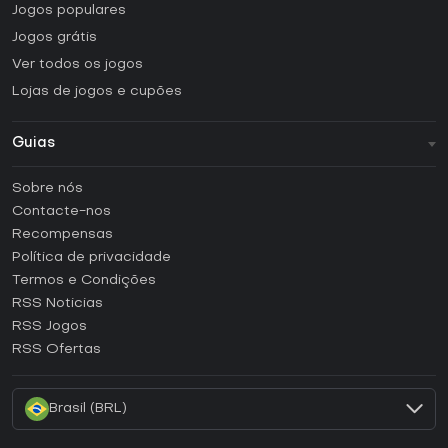
Jogos populares
Jogos grátis
Ver todos os jogos
Lojas de jogos e cupões
Guias
FAQ
Sobre nós
Guias e tutoriais
Contacte-nos
Como ativar uma CD Key Steam?
Recompensas
Como ativar uma CD Key Epic Games?
Política de privacidade
Termos e Condições
Como ativar uma CD Key GOG?
RSS Noticias
Como ativar uma CD Key Ubisoft Connect?
RSS Jogos
Como ativar uma CD Key EA App?
RSS Ofertas
Como ativar uma CD Key Battle.net?
Brasil (BRL)