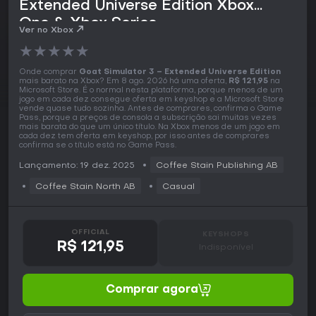
Extended Universe Edition Xbox
One & Xbox Series
Ver no Xbox
★
★
★
★
★
Onde comprar
Goat Simulator 3 – Extended Universe Edition
mais barato na Xbox? Em 8 ago. 2026 há uma oferta,
R$ 121,95
na
Microsoft Store. É o normal nesta plataforma, porque menos de um
jogo em cada dez consegue oferta em keyshop e a Microsoft Store
vende quase tudo sozinha. Antes de comprares, confirma o Game
Pass, porque a preços de consola a subscrição sai muitas vezes
mais barata do que um único título. Na Xbox menos de um jogo em
cada dez tem oferta em keyshop, por isso antes de comprares
confirma se o título está no Game Pass.
Lançamento: 19 dez. 2025
Coffee Stain Publishing AB
Coffee Stain North AB
Casual
OFFICIAL
KEYSHOPS
R$ 121,95
Indisponível
Comprar agora