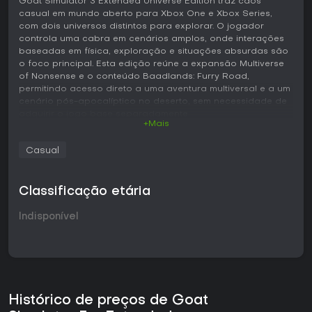
Goat Simulator 3 Extended Universe Edition traz caos
casual em mundo aberto para Xbox One e Xbox Series,
com dois universos distintos para explorar. O jogador
controla uma cabra em cenários amplos, onde interações
baseadas em física, exploração e situações absurdas são
o foco principal. Esta edição reúne a expansão Multiverse
of Nonsense e o conteúdo Baadlands: Furry Road,
permitindo acesso direto a uma aventura multiversal e a um
cenário pós-apocalíptico no deserto, sem necessidade de
adquirir o jogo base separadamente.
+Mais
Jogabilidade
Casual
O ciclo principal gira em torno do controle em terceira
pessoa de uma cabra personalizável, que interage com o
ambiente por meio de cabeçadas, saltos e física ragdoll.
Classificação etária
Os jogadores percorrem mapas detalhados, cumprem
missões de diferentes personagens, coletam itens e testam
Indisponível
objetos para gerar resultados imprevisíveis. No Multiverse of
Nonsense, a travessia entre universos é o elemento central,
com pedras de instabilidade coloridas que orientam o
progresso por quests envolvendo personagens duvidosos
e tarefas de limpeza. Já em Baadlands: Furry Road, o foco
muda para deslocamento no deserto com motocicleta,
coleta de recursos e confrontos com facções rivais, tanto
Histórico de preços de Goat
em combates diretos quanto por meio de interferência no