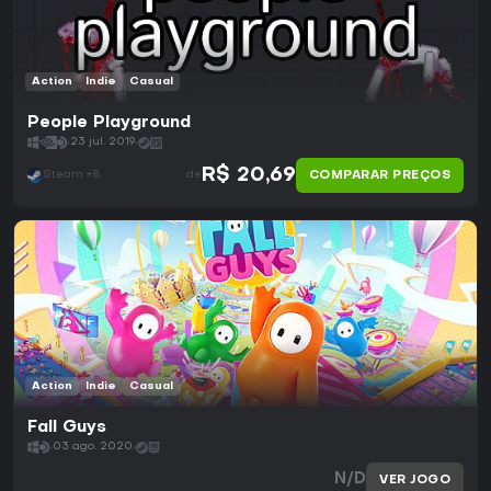
Action
Indie
Casual
People Playground
23 jul. 2019
R$ 20,69
COMPARAR PREÇOS
Steam +8
de
Action
Indie
Casual
Fall Guys
03 ago. 2020
N/D
VER JOGO