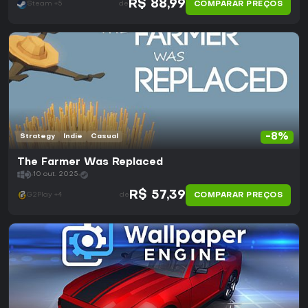
R$ 88,99
COMPARAR PREÇOS
Steam +5
de
-8%
Strategy
Indie
Casual
The Farmer Was Replaced
10 out. 2025
R$ 57,39
COMPARAR PREÇOS
G2Play +4
de