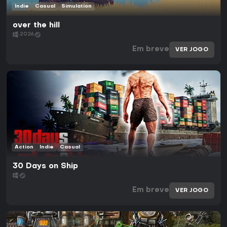
Indie
Casual
Simulation
over the hill
2026
Em breve
VER JOGO
Action
Indie
Casual
30 Days on Ship
Em breve
VER JOGO