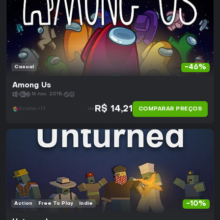
-46%
Casual
Among Us
16 nov. 2018
R$ 14,21
COMPARAR PREÇOS
Eneba +13
de
-10%
Action
Free To Play
Indie