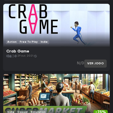
Action
Free To Play
Indie
Crab Game
29 out. 2021
N/D
VER JOGO
-75%
Indie
Casual
Simulation