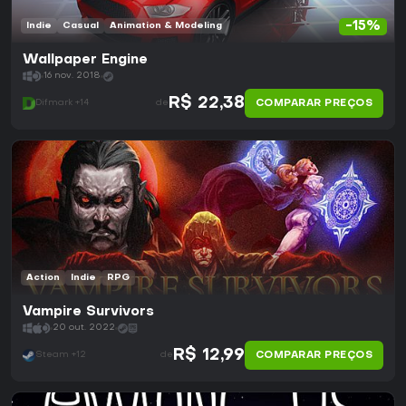
-15%
Indie
Casual
Animation & Modeling
Wallpaper Engine
16 nov. 2018
R$ 22,38
COMPARAR PREÇOS
Difmark +14
de
Action
Indie
RPG
Vampire Survivors
20 out. 2022
R$ 12,99
COMPARAR PREÇOS
Steam +12
de