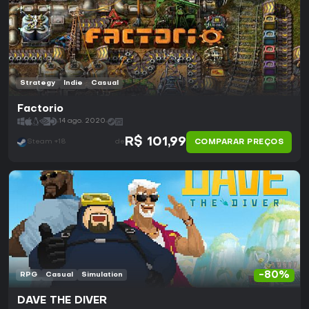
Strategy
Indie
Casual
Factorio
14 ago. 2020
R$ 101,99
COMPARAR PREÇOS
Steam +18
de
-80%
RPG
Casual
Simulation
DAVE THE DIVER