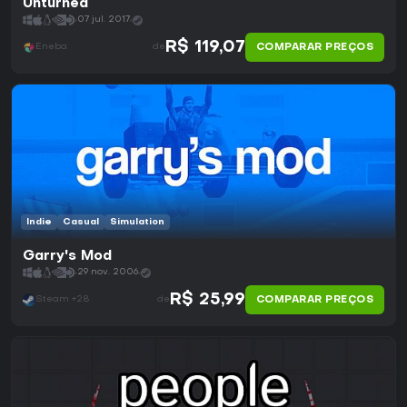
Unturned
07 jul. 2017
R$ 119,07
COMPARAR PREÇOS
Eneba
de
Indie
Casual
Simulation
Garry's Mod
29 nov. 2006
R$ 25,99
COMPARAR PREÇOS
Steam +28
de