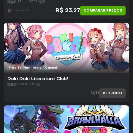
28 jun. 2023
R$ 23,27
COMPARAR PREÇOS
Eneba +24
de
Free To Play
Indie
Casual
Doki Doki Literature Club!
06 out. 2017
N/D
VER JOGO