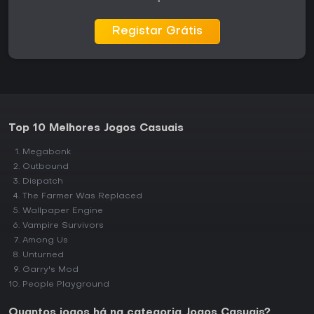
Registar Grátis
Top 10 Melhores Jogos Casuais
Megabonk
Outbound
Dispatch
The Farmer Was Replaced
Wallpaper Engine
Vampire Survivors
Among Us
Unturned
Garry's Mod
People Playground
Quantos jogos há na categoria Jogos Casuais?