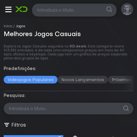
Todas
Início
Jogos
Melhores Jogos Casuais
Explora os Jogos Casuais seguidos no
XD.deals
. Esta categoria reúne
103.392 entradas, e de cada uma comparamos preços em mais de 40
lojas, oficiais e keyshops. Cada jogo tem um gráfico de preços separado
pelos dois grupos de lojas.
Predefinições:
Videojogos Populares
Novos Lançamentos
Próximos J
Pesquisa:
Filtros