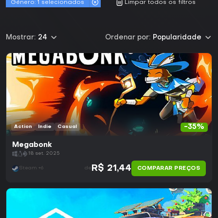
Género:
1 selecionados
Limpar todos os filtros
Mostrar:
24
Ordenar por:
Popularidade
-35%
Action
Indie
Casual
Megabonk
18 set. 2025
R$ 21,44
COMPARAR PREÇOS
Steam +6
de