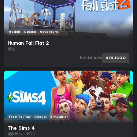
Action
Casual
Adventure
Human Fall Flat 2
Em breve
VER JOGO
Free To Play
Casual
Simulation
The Sims 4
18 jun. 2020