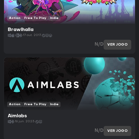
Action
Free To Play
Indie
Brawlhalla
17 out. 2017
N/D
VER JOGO
Action
Free To Play
Indie
Aimlabs
16 jun. 2023
N/D
VER JOGO