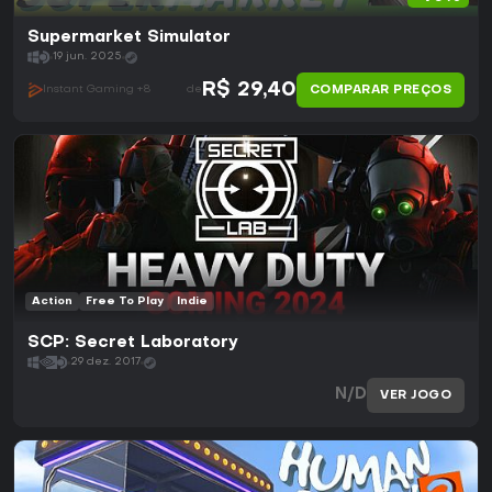
Supermarket Simulator
19 jun. 2025
R$ 29,40
COMPARAR PREÇOS
Instant Gaming +8
de
Action
Free To Play
Indie
SCP: Secret Laboratory
29 dez. 2017
N/D
VER JOGO