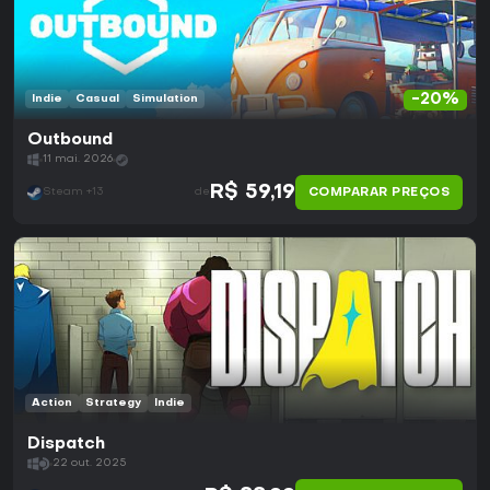
-20%
Indie
Casual
Simulation
Outbound
11 mai. 2026
R$ 59,19
COMPARAR PREÇOS
Steam +13
de
Action
Strategy
Indie
Dispatch
22 out. 2025