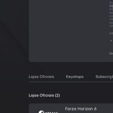
Pr
R$
R$
da
co
Ul
qu
um
La
Me
Lojas Oficiais
Keyshops
Subscriç
Lojas Oficiais (2)
Forza Horizon 6