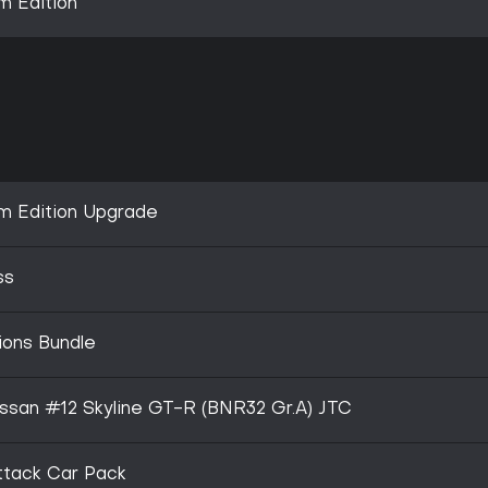
m Edition
m Edition Upgrade
ss
ions Bundle
issan #12 Skyline GT-R (BNR32 Gr.A) JTC
ttack Car Pack