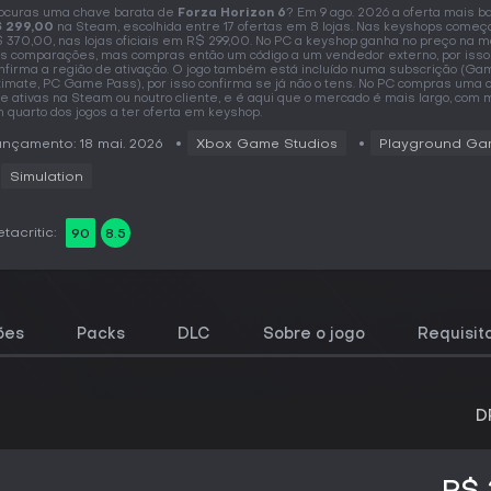
ocuras uma chave barata de
Forza Horizon 6
? Em 9 ago. 2026 a oferta mais b
 299,00
na Steam, escolhida entre 17 ofertas em 8 lojas. Nas keyshops come
 370,00, nas lojas oficiais em R$ 299,00. No PC a keyshop ganha no preço na m
s comparações, mas compras então um código a um vendedor externo, por isso
nfirma a região de ativação. O jogo também está incluído numa subscrição (G
timate, PC Game Pass), por isso confirma se já não o tens. No PC compras uma 
e ativas na Steam ou noutro cliente, e é aqui que o mercado é mais largo, com 
 quarto dos jogos a ter oferta em keyshop.
nçamento: 18 mai. 2026
Xbox Game Studios
Playground Ga
Simulation
tacritic:
90
8.5
ões
Packs
DLC
Sobre o jogo
Requisit
D