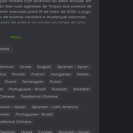
ução realista com diversão ao estilo arcade, em
ão das ruas agitadas de Tóquio aos passos de
nto marcado para 19 de maio de 2026, o jogo
to de biomas variados e mudanças sazonais
ções de pista e os visuais ao longo do ano.
+Mais
ncipal gira em torno da exploração do vasto
o você constrói sua reputação no Horizon
orts
m como turistas e avançam ganhando
os, desbloqueando carros mais rápidos e áreas
Ao volante de mais de 550 veículos reais,
conta com animações atualizadas de direção
German
Greek
English
Spanish - Spain
e áudio de motor aprimorado, gravado de
ica
Finnish
French
Hungarian
Italian
no - Spring, Summer, Autumn e Winter -
Dutch
Norwegian
Polish
a folhagem, trazendo desafios como neve em
us de inverno. Mecânicas como coletar Stamps
al
Portuguese - Brazil
Russian
Swedish
nsam descobertas de marcos e mascotes,
 Chinese
Traditional Chinese
Cars incentivam a caça por veículos
icionar à garagem.
anish - Spain
Spanish - Latin America
om opções para aprimorar carros usando body
orean
Portuguese - Brazil
k e Rocket Bunny, além de novos setups Forza
aditional Chinese
rmite pintar até em vidros. O jogo oferece
como Car Proximity Radar para percepção
German
Greek
English
Spanish - Spain