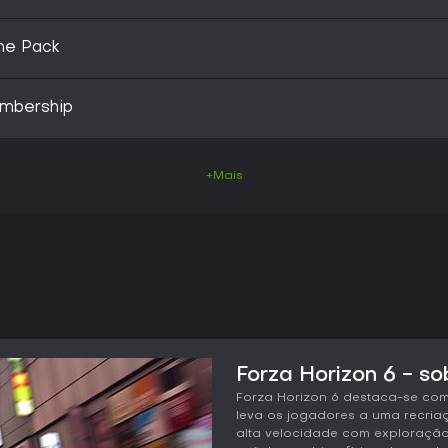
me Pack
embership
+Mais
Forza Horizon 6 - so
Forza Horizon 6 destaca-se co
leva os jogadores a uma recri
alta velocidade com exploração