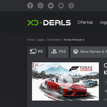
Ofertas
Jog
Início
Jogos
Simulation
Forza Horizon 6
PC
PS5
Xbox Series & 
C
Ed