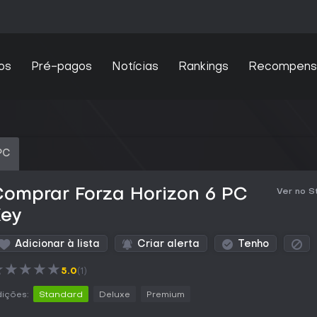
os
Pré-pagos
Notícias
Rankings
Recompens
PC
omprar Forza Horizon 6 PC
Ver no 
Key
Adicionar à lista
Criar alerta
Tenho
★
★
★
★
★
5.0
(1)
ições:
Standard
Deluxe
Premium