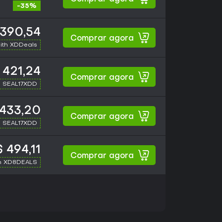
-35%
390,54
Comprar agora
ith XDDeals
 421,24
Comprar agora
h SEAL17XDD
433,20
Comprar agora
h SEAL17XDD
 494,11
Comprar agora
h XD8DEALS