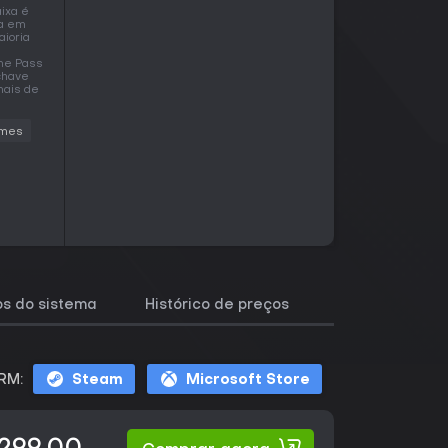
aixa é
ça em
aioria
ame Pass
chave
mais de
mes
os do sistema
Histórico de preços
Jogos semelha
RM:
Steam
Microsoft Store