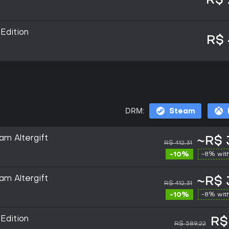
R$ 
Edition
R$ 
DRM:
Steam
am Altergift
~R$ 
R$ 412,31
-10%
-8% wit
am Altergift
~R$ 
R$ 412,31
-10%
-8% wit
Edition
R$
R$ 589,22