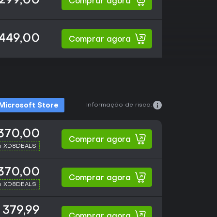
299,00
Comprar agora
449,00
Comprar agora
Informação de risco:
Microsoft Store
370,00
Comprar agora
h XD8DEALS
370,00
Comprar agora
h XD8DEALS
 379,99
Comprar agora