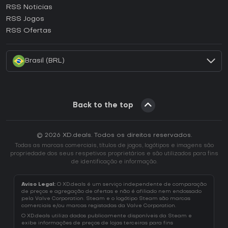
RSS Noticias
Como ativar uma CD Key Ubisoft Connect?
RSS Jogos
Como ativar uma CD Key EA App?
RSS Ofertas
Como ativar uma CD Key Battle.net?
Brasil (BRL)
Back to the top
© 2026 XD.deals. Todos os direitos reservados.
Todas as marcas comerciais, títulos de jogos, logótipos e imagens são
propriedade dos seus respetivos proprietários e são utilizados para fins
de identificação e informação.
Aviso Legal:
O XD.deals é um serviço independente de comparação
de preços e agregação de ofertas e não é afiliado nem endossado
pela Valve Corporation. Steam e o logótipo Steam são marcas
comerciais e/ou marcas registadas da Valve Corporation.
O XD.deals utiliza dados publicamente disponíveis da Steam e
exibe informações de preços de lojas terceiras para fins