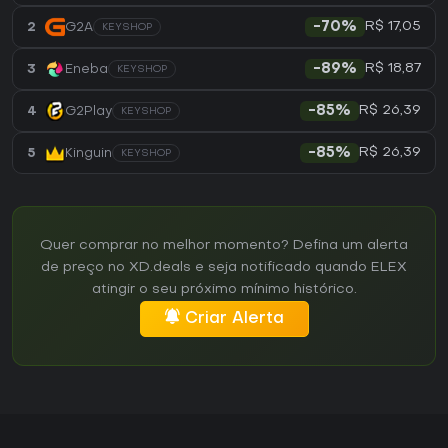
R$ 17,05
2
G2A
-70%
KEYSHOP
R$ 18,87
3
Eneba
-89%
KEYSHOP
R$ 26,39
4
G2Play
-85%
KEYSHOP
R$ 26,39
5
Kinguin
-85%
KEYSHOP
Quer comprar no melhor momento? Defina um alerta
de preço no XD.deals e seja notificado quando ELEX
atingir o seu próximo mínimo histórico.
Criar Alerta