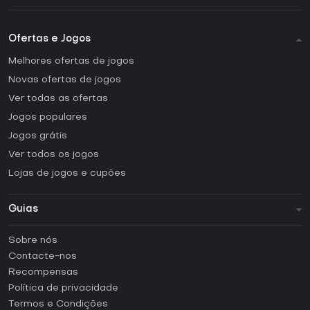
Ofertas e Jogos
Melhores ofertas de jogos
Novas ofertas de jogos
Ver todas as ofertas
Jogos populares
Jogos grátis
Ver todos os jogos
Lojas de jogos e cupões
Guias
FAQ
Sobre nós
Guias e tutoriais
Contacte-nos
Como ativar uma CD Key Steam?
Recompensas
Como ativar uma CD Key Epic Games?
Política de privacidade
Termos e Condições
Como ativar uma CD Key GOG?