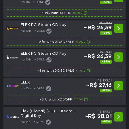
há 11h
DRM:
-85%
copy
-10% with XDD10
R$ 176,67
ELEX PC Steam CD Key
~R$ 26,39
há 10h
DRM:
-85%
copy
-8% with XD8DEALS
R$ 176,67
ELEX PC Steam CD Key
~R$ 26,39
há 10h
DRM:
-85%
copy
-8% with XD8DEALS
R$ 153,31
ELEX
~R$ 27,16
há 15h
DRM:
-82%
copy
-3% with XD3OFF
Elex (Global) (PC) - Steam -
R$ 153,31
Digital Key
~R$ 28,01
-81%
há 14h
DRM: