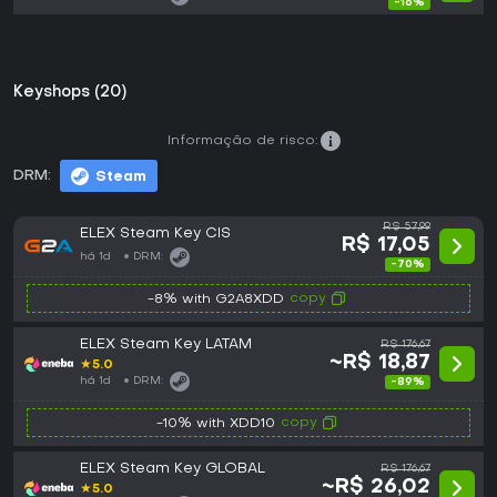
-16%
Keyshops (20)
Informação de risco:
DRM:
Steam
R$ 57,99
ELEX Steam Key CIS
R$ 17,05
há 1d
DRM:
-70%
copy
-8% with G2A8XDD
ELEX Steam Key LATAM
R$ 176,67
~R$ 18,87
★
5.0
há 1d
DRM:
-89%
copy
-10% with XDD10
ELEX Steam Key GLOBAL
R$ 176,67
~R$ 26,02
★
5.0