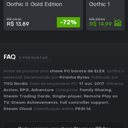
Gothic II: Gold Edition
Gothic 1
R$ 49,61
R$ 59,96
-72%
R$ 13,89
R$ 14,99
FAQ
9 PERGUNTAS
Antes de procurar uma
chave PC barata de ELEX
, confira o
essencial. Desenvolvido por
Piranha Bytes
. Publicado por
THQ Nordic
. Data de lançamento PC:
17 out. 2017
. Géneros:
Action
,
RPG
,
Adventure
. Categorias:
Family Sharing
,
Steam Trading Cards
,
Single-player
,
Remote Play on
TV
,
Steam Achievements
,
Full controller support
,
Steam Cloud
. Classificação etária:
PEGI 16
.