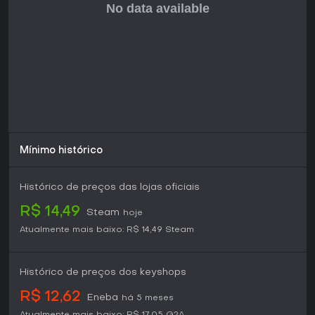
não tenham surgido grandes expansões de conteúdo
desde então. Jogadores que toleram picos iniciais de
dificuldade e estão dispostos a investir tempo aprendendo
os sistemas costumam valorizar o desdobramento moral e
a exploração, enquanto outros podem preferir títulos com
mecânicas mais fluidas ou atualizações mais frequentes. O
jogo está disponível para PC nas principais plataformas
digitais.
Mínimo histórico
Histórico de preços das lojas oficiais
R$ 14,49
Steam
hoje
Atualmente mais baixo:
R$ 14,49
Steam
Histórico de preços dos keyshops
R$ 12,62
Eneba
há 5 meses