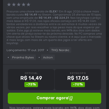
★
★
★
★
★
Procuras uma chave barata de
ELEX
? Em 8 ago. 2026 a chave mais
barata custa
R$ 14,49
na Steam. Comparamos 23 ofertas de 13 lojas,
com uma amplitude de
R$ 14,49
a
R$ 224,31
. Nas keyshops o preço
mais baixo é R$ 17,05, nas lojas oficiais começa em R$ 14,49. Com
tantos vendedores a distância entre os extremos é muitas vezes de
várias vezes, por isso escolher a loja pesa mais do que esperar por
saldos. Este jogo já esteve mais barato, em 94% dos dias com dados.
Um alerta de preço avisa-te da próxima descida. No PC compras uma
chave que ativas na Steam ou noutro cliente, e é aqui que o mercado
é mais largo, com mais de um quarto dos jogos a ter oferta em
keyshop.
Lançamento: 17 out. 2017
THQ Nordic
Piranha Bytes
Action
OFFICIAL
KEYSHOPS
R$ 14,49
R$ 17,05
-75%
-70%
Comprar agora
Nas keyshops, esteve mais barato em 94% dos dias com