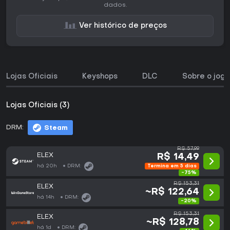
dados.
Ver histórico de preços
Lojas Oficiais
Keyshops
DLC
Sobre o jogo
Lojas Oficiais (3)
DRM:
Steam
R$ 57,99
ELEX
R$ 14,49
há 20h
DRM:
Termina em 5 dias
-75%
R$ 153,31
ELEX
~R$ 122,64
há 14h
DRM:
-20%
R$ 153,31
ELEX
~R$ 128,78
há 1d
DRM: