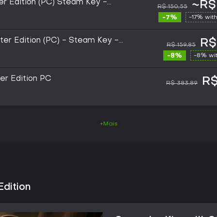
ter Edition (PC) Steam Key -
~R$
R$ 150,55
-7%
-17% wit
rter Edition (PC) - Steam Key -
R$
R$ 159,85
-8%
-8% wi
ter Edition PC
R$
R$ 383,89
+Mais
Edition