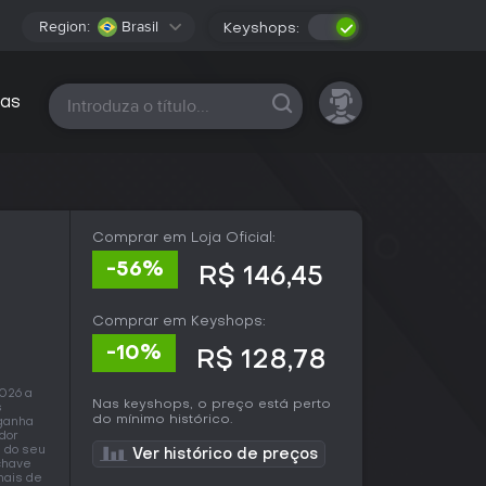
Region:
Brasil
Keyshops:
Todas as plataformas
as
Comprar em Loja Oficial:
-56%
R$ 146,45
Comprar em Keyshops:
-10%
R$ 128,78
2026 a
Nas keyshops, o preço está perto
s
do mínimo histórico.
 ganha
dor
s do seu
Ver histórico de preços
chave
mais de