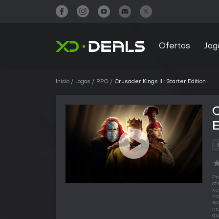
Ofertas
Jog
Início
Jogos
RPG
Crusader Kings III: Starter Edition
C
E
Pr
of
ke
no
ex
hi
qu