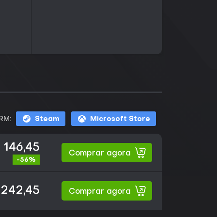
RM:
Steam
Microsoft Store
 146,45
Comprar agora
-56%
 242,45
Comprar agora