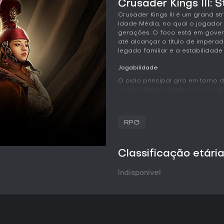
Crusader Kings III: S
Crusader Kings III é um grand 
Idade Média, no qual o jogador 
gerações. O foco está em gove
até alcançar o título de imper
legado familiar e a estabilidade
Jogabilidade
O ciclo principal gira em torn
continuidade dinástica. Cada g
capacidade militar, administraç
influenciam tanto as ações coti
sistema de estresse acompanha
RPG
difíceis, podendo gerar mecan
quando não é controlado.
Traços de personalidade surgem
Classificação etári
comportamento do personagem, 
familiares e rivais. O sistema d
Indisponível
em caminhos especializados, como
Esquemas possibilitam operaçõ
pelo mestre-espião, enquanto 
negociações.
O combate une tropas de recru