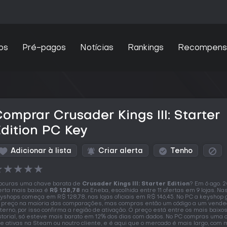
os
Pré-pagos
Notícias
Rankings
Recompens
omprar Crusader Kings III: Starter
dition PC Key
Adicionar à lista
Criar alerta
Tenho
★
★
★
★
★
ocuras uma chave barata de
Crusader Kings III: Starter Edition
? Em 6 ago. 
erta mais baixa é
R$ 128,78
na Eneba, escolhida entre 11 ofertas em 9 lojas. Na
yshops começa em R$ 128,78, nas lojas oficiais em R$ 146,45. No PC a keyshop
 preço na maioria das comparações, mas compras então um código a um vende
terno, por isso confirma a região de ativação. O preço está entre os mais baixo
storial, só esteve mais barato em 12% dos dias com dados. No PC compras uma 
e ativas na Steam ou noutro cliente, e é aqui que o mercado é mais largo, com 