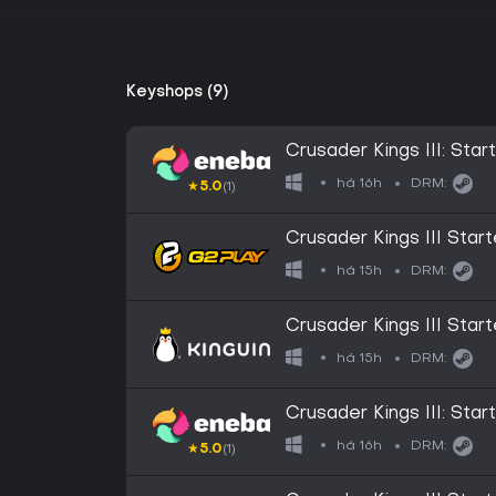
Keyshops (9)
Crusader Kings III: St
há 16h
DRM:
★
5.0
(1)
Crusader Kings III Sta
há 15h
DRM:
Crusader Kings III Sta
há 15h
DRM:
Crusader Kings III: Sta
há 16h
DRM:
★
5.0
(1)