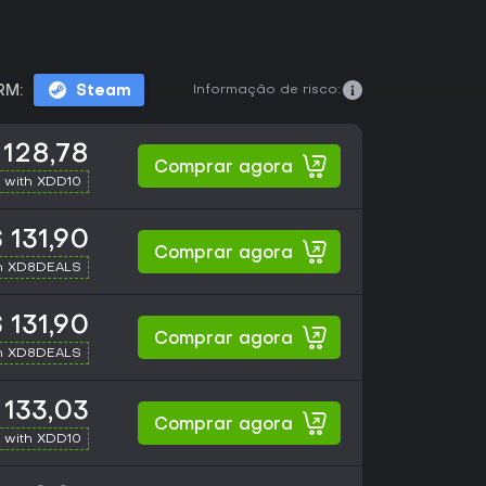
Informação de risco:
RM:
Steam
 128,78
Comprar agora
 with XDD10
 131,90
Comprar agora
h XD8DEALS
 131,90
Comprar agora
h XD8DEALS
 133,03
Comprar agora
 with XDD10