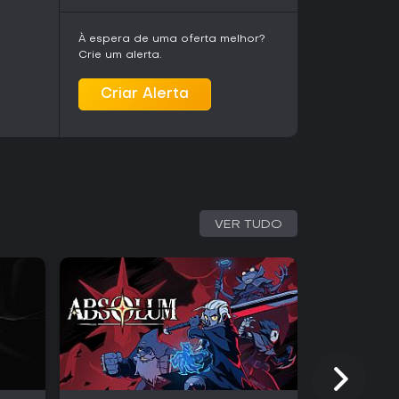
 e das intrigas em relação às partidas solo.
À espera de uma oferta melhor?
longo prazo: ao morrer, o governante é
Crie um alerta.
erda títulos, alianças e desafios acumulados.
osas entre os personagens adicionam
Criar Alerta
 exigindo cuidado no gerenciamento de
r a estabilidade.
brar relações com vassalos, alterar leis e
 de intriga, como o recrutamento de agentes,
nquanto o recrutamento militar e a escolha de
retas de combate quando a diplomacia não é
VER TUDO
atégia e RPG de forma única, atraindo quem
plexas e narrativas emergentes. A abordagem
te criar dinastias marcantes moldadas pelas
 campanhas fixas.
az melhorias de desempenho e expansões que
s mecânicas. Atualizações regulares mantêm o
ores ao refinar sistemas já existentes.