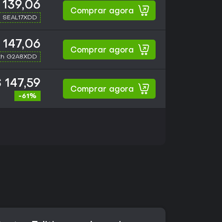
 139,06
Comprar agora
h SEAL17XDD
 147,06
Comprar agora
th G2A8XDD
 147,59
Comprar agora
-61%