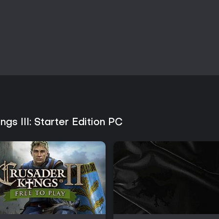
o ritmo da diplomacia, da guerra
Mecânicas e Sistemas Principais
A sucessão é o pilar do jogo a 
substituído pelo herdeiro, que h
Preferências culturais e religi
complexidade à administração,
populações diversas para mante
A gestão do reino envolve equili
distribuir recursos. Ferramentas
ajudam a neutralizar ameaças, e
cavaleiros oferecem opções di
suficiente.
s III: Starter Edition PC
Vale a pena jogar?
Crusader Kings III combina estr
busca simulações políticas com
centrada nos personagens permi
decisões do jogador, em vez de
O desenvolvimento contínuo tr
ampliam tanto o mapa quanto a
título com boa retenção de jogad