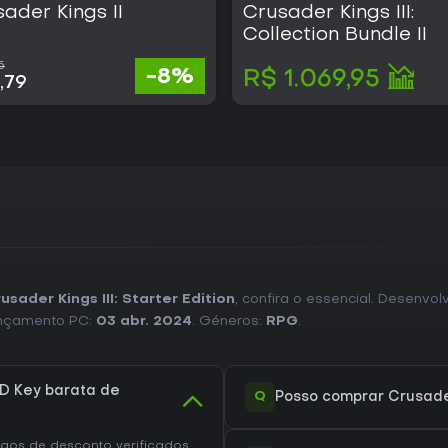
ader Kings II
Quem aprecia sistemas profund
Crusader Kings III:
relacionamentos e progresso en
Collection Bundle II
jogo é indicado para quem prefe
complexas em vez de narrativas 
5
-8%
R$ 1.069,95
,79
com um ponto de entrada estrutu
permitindo acesso imediato a m
sader Kings III: Starter Edition
, confira o essencial. Desenvol
ançamento PC:
03 abr. 2024
. Géneros:
RPG
.
D Key barata de
Q
Posso comprar Crusader 
os de desconto verificados,