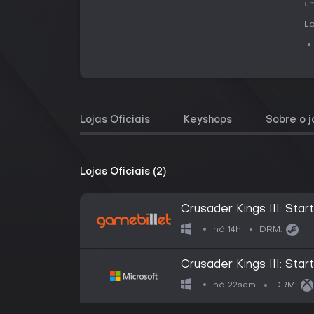
um
La
Lojas Oficiais
Keyshops
Sobre o 
Lojas Oficiais (2)
Crusader Kings III: Star
há 14h
DRM:
Crusader Kings III: Star
há 22sem
DRM: