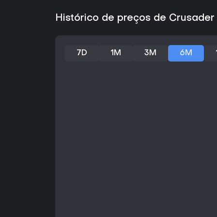
Histórico de preços de Crusader K
7D
1M
3M
6M