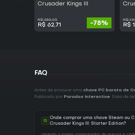
Crusader Kings III
Crus
R$ 285,05
R$ 1,9
-78%
R$ 62,71
R$ 1
FAQ
Antes de procurar uma
chave PC barata de Cru
Publicado por
Paradox Interactive
. Data de l
Onde comprar uma chave Steam ou C
Q
Crusader Kings III: Starter Edition?
Usando o nosso comparador de preços e códig