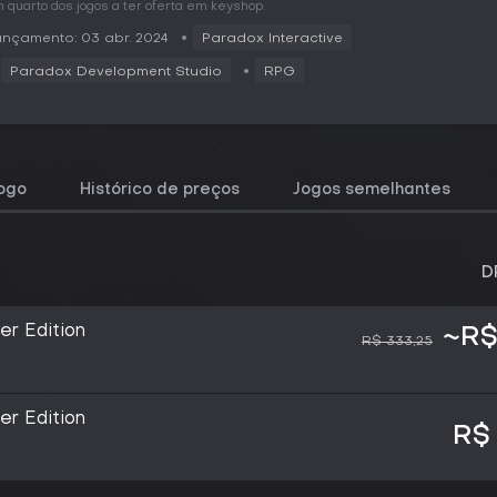
 quarto dos jogos a ter oferta em keyshop.
nçamento: 03 abr. 2024
Paradox Interactive
Paradox Development Studio
RPG
jogo
Histórico de preços
Jogos semelhantes
D
ter Edition
~R$
R$ 333,25
ter Edition
R$