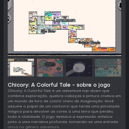
Chicory: A Colorful Tale - sobre o jogo
Chicory: A Colorful Tale é um adventure top-down que
combina exploração, quebra-cabeças e pintura criativa em
um mundo de livro de colorir cheio de imaginação. Você
assume o papel de um cachorro que herda uma pincelada
mágica para devolver as cores a uma terra que perdeu
toda a vitalidade. O jogo destaca a expressão artística
junto a uma narrativa profunda, tornando-se uma entrada
única no gênero adventure.