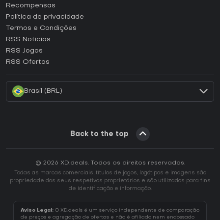
Como ativar uma CD Key Steam?
Recompensas
Como ativar uma CD Key Epic Games?
Política de privacidade
Termos e Condições
Como ativar uma CD Key GOG?
RSS Noticias
Como ativar uma CD Key Ubisoft Connect?
RSS Jogos
Como ativar uma CD Key EA App?
RSS Ofertas
Como ativar uma CD Key Battle.net?
Brasil (BRL)
Back to the top
© 2026 XD.deals. Todos os direitos reservados.
Todas as marcas comerciais, títulos de jogos, logótipos e imagens são
propriedade dos seus respetivos proprietários e são utilizados para fins
de identificação e informação.
Aviso Legal:
O XD.deals é um serviço independente de comparação
de preços e agregação de ofertas e não é afiliado nem endossado