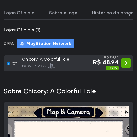
Lojas Oficiais
Sobre o jogo
Histórico de preços
Lojas Oficiais (1)
DRM:
PlayStation Network
R$ 114,90
Chicory: A Colorful Tale
R$ 68,94
há 5d
DRM:
-40%
Sobre Chicory: A Colorful Tale