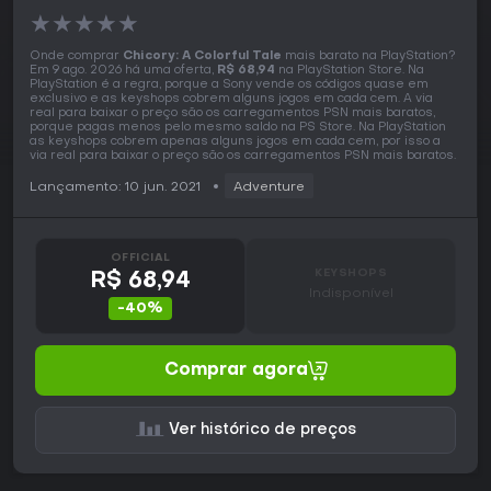
★
★
★
★
★
Onde comprar
Chicory: A Colorful Tale
mais barato na PlayStation?
Em 9 ago. 2026 há uma oferta,
R$ 68,94
na PlayStation Store. Na
PlayStation é a regra, porque a Sony vende os códigos quase em
exclusivo e as keyshops cobrem alguns jogos em cada cem. A via
real para baixar o preço são os carregamentos PSN mais baratos,
porque pagas menos pelo mesmo saldo na PS Store. Na PlayStation
as keyshops cobrem apenas alguns jogos em cada cem, por isso a
via real para baixar o preço são os carregamentos PSN mais baratos.
Lançamento: 10 jun. 2021
Adventure
OFFICIAL
KEYSHOPS
R$ 68,94
Indisponível
-40%
Comprar agora
Ver histórico de preços