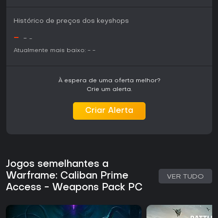
Críticas elogiam o combate satisfatório e o conteúdo vasto,
apesar da curva de aprendizado íngreme para novatos. Se
você gosta de shooters em terceira pessoa com elementos
Histórico de preços dos keyshops
RPG e não se importa em investir tempo para recompensas
sem pagar, é uma escolha sólida. O modelo free-to-play dá
-
-
-
acesso às features principais de graça, sustentado por
Atualmente mais baixo:
-
-
esforços contínuos dos devs que mantêm o jogo fresco até
2026.
À espera de uma oferta melhor?
Crie um alerta.
Criar Alerta
Jogos semelhantes a
Warframe: Caliban Prime
VER TUDO
Access - Weapons Pack PC