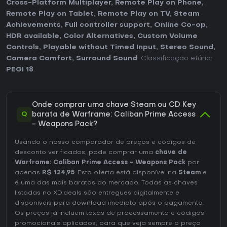
Cross-Platform Multiplayer
,
Remote Play on Phone
,
Remote Play on Tablet
,
Remote Play on TV
,
Steam
Achievements
,
Full controller support
,
Online Co-op
,
HDR available
,
Color Alternatives
,
Custom Volume
Controls
,
Playable without Timed Input
,
Stereo Sound
,
Camera Comfort
,
Surround Sound
. Classificação etária:
PEGI 18
.
Onde comprar uma chave Steam ou CD Key
Q
barata de Warframe: Caliban Prime Access
- Weapons Pack?
Usando o nosso comparador de preços e códigos de
desconto verificados, pode comprar uma
chave de
Warframe: Caliban Prime Access - Weapons Pack
por
apenas
R$ 124,95
. Esta oferta está disponível na
Steam
e
é uma das mais baratas do mercado. Todas as chaves
listadas no XD.deals são entregues digitalmente e
disponíveis para download imediato após o pagamento.
Os preços já incluem taxas de processamento e códigos
promocionais aplicados, para que veja sempre o preço