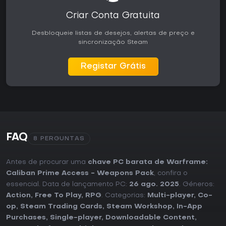
Criar Conta Gratuita
Desbloqueie listas de desejos, alertas de preço e
sincronização Steam
Registar Grátis
FAQ
8 PERGUNTAS
Antes de procurar uma
chave PC barata de Warframe:
Caliban Prime Access - Weapons Pack
, confira o
essencial. Data de lançamento PC:
26 ago. 2025
. Géneros:
Action
,
Free To Play
,
RPG
. Categorias:
Multi-player
,
Co-
op
,
Steam Trading Cards
,
Steam Workshop
,
In-App
Purchases
,
Single-player
,
Downloadable Content
,