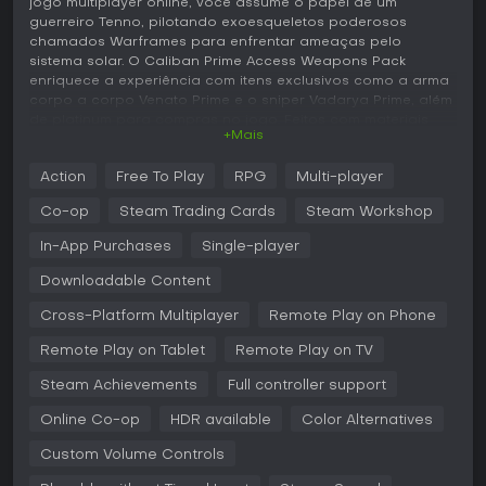
jogo multiplayer online, você assume o papel de um
guerreiro Tenno, pilotando exoesqueletos poderosos
chamados Warframes para enfrentar ameaças pelo
sistema solar. O Caliban Prime Access Weapons Pack
enriquece a experiência com itens exclusivos como a arma
corpo a corpo Venato Prime e o sniper Vadarya Prime, além
de platinum para compras no jogo. Feitos com materiais
+Mais
Sentient e com o estilo Orokin, esses itens se conectam à
lore de rivalidades antigas, sendo uma ótima adição para
Action
Free To Play
RPG
Multi-player
quem quer expandir o arsenal.
Co-op
Steam Trading Cards
Steam Workshop
Jogabilidade
No cerne de Warframe está o controle de guerreiros Tenno
In-App Purchases
Single-player
equipados com Warframes que concedem agilidade
Downloadable Content
sobrenatural e habilidades únicas. Você se envolve em
tiroteios em terceira pessoa e combates corpo a corpo,
Cross-Platform Multiplayer
Remote Play on Phone
turbinados por mecânicas de parkour como bullet jump,
wall run e slide pelos cenários. As armas se dividem em
Remote Play on Tablet
Remote Play on TV
primárias, secundárias e melee, e podem ser modadas à
exaustão para melhorar stats como dano ou taxa de fogo.
Steam Achievements
Full controller support
A progressão depende de coletar recursos em missões
para craftar equipamentos novos, subir itens até o rank 30
Online Co-op
HDR available
Color Alternatives
e elevar o Mastery Rank para desbloquear mais conteúdo.
Custom Volume Controls
Sistemas como Transference permitem trocar para a forma
Operator com habilidades diferentes, enquanto