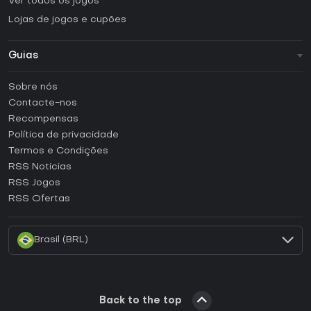
Ver todos os jogos
Lojas de jogos e cupões
Guias
FAQ
Sobre nós
Guias e tutoriais
Contacte-nos
Como ativar uma CD Key Steam?
Recompensas
Como ativar uma CD Key Epic Games?
Política de privacidade
Termos e Condições
Como ativar uma CD Key GOG?
RSS Noticias
Como ativar uma CD Key Ubisoft Connect?
RSS Jogos
Como ativar uma CD Key EA App?
RSS Ofertas
Como ativar uma CD Key Battle.net?
Brasil (BRL)
Back to the top