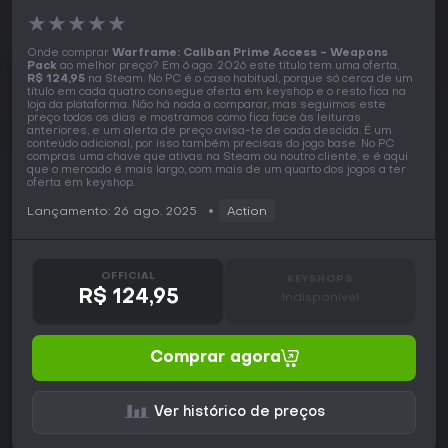
★
★
★
★
★
Onde comprar
Warframe: Caliban Prime Access - Weapons
Pack
ao melhor preço? Em 6 ago. 2026 este título tem uma oferta,
R$ 124,95
na Steam. No PC é o caso habitual, porque só cerca de um
título em cada quatro consegue oferta em keyshop e o resto fica na
loja da plataforma. Não há nada a comparar, mas seguimos este
preço todos os dias e mostramos como fica face às leituras
anteriores, e um alerta de preço avisa-te de cada descida. É um
conteúdo adicional, por isso também precisas do jogo base. No PC
compras uma chave que ativas na Steam ou noutro cliente, e é aqui
que o mercado é mais largo, com mais de um quarto dos jogos a ter
oferta em keyshop.
Lançamento: 26 ago. 2025
Action
OFFICIAL
KEYSHOPS
R$ 124,95
Indisponível
Comprar agora
Ver histórico de preços