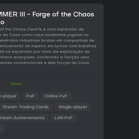
ER III - Forge of the Chaos
go
e of the Chaos Dwarfs é uma expansão de
es do Caos como raça totalmente jogável no
xércitos industriais brutais em campanhas de
enciamento de império em turnos com batalhas
está na expansão por meio da exploração de
nharia avançada, conferindo à facção uma
s anões convencionais e das forças do Caos.
 da captura de inimigos em combate, que são
+Mais
ara extrair recursos em postos avançados.
ricas que produzem armamentos, alimentando o
i-player
PvP
Online PvP
orar unidades e aumentar a capacidade dos
fantaria lenta e fortemente blindada, artilharia
Steam Trading Cards
Single-player
readquake e Canhões de Magma, além de
'daai Fireborn e K'daai Destroyers. O elenco
Steam Achievements
LAN PvP
s, entre elas trens de máquinas de guerra
stadoras no campo de batalha.
p
as facções com estilos distintos. Astragoth