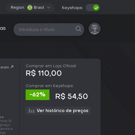
Region:
Brasil
Keyshops:
Todas as plataformas
as
Comprar em Loja Oficial:
Steam
R$ 110,00
Comprar em Keyshops:
-62%
R$ 54,50
Ver histórico de preços
os
mos 16
 preço
edores a
loja