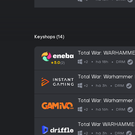
Keyshops (14)
Total War: WARHAMMER 
(DLC) (PC) Steam Key
há 18h
+2
DRM:
★
5.0
(2)
Total War: Warhammer I
há 3h
+2
DRM:
Total War: Warhammer I
DLC Global (Steam)
há 16h
+2
DRM:
Total War WARHAMMER I
DLC (Global) (PC / Mac 
há 3h
+2
DRM: