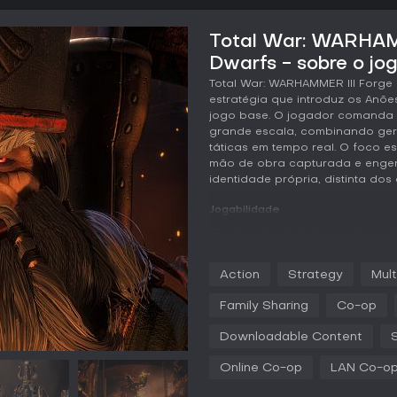
Total War: WARHAMM
Dwarfs - sobre o jo
Total War: WARHAMMER III Forg
estratégia que introduz os Anõ
jogo base. O jogador comanda e
grande escala, combinando ger
táticas em tempo real. O foco 
mão de obra capturada e enge
identidade própria, distinta do
Jogabilidade
O ciclo principal gira em torno
convertidos em trabalhadores p
Esses materiais abastecem fáb
Action
Strategy
Mult
sistema Hell-Forge para aprim
exércitos. As tropas combinam in
Family Sharing
Co-op
poderosa como os Morteiros D
construtos demoníacos como os K
Downloadable Content
inclui mais de 26 novas unidade
capazes de lançar cargas deva
Online Co-op
LAN Co-o
Três Senhores Lendários lideram 