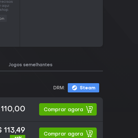
precisas
é aqui
shop.
ion
Jogos semelhantes
DRM:
Steam
 110,00
Comprar agora
 113,49
Comprar agora