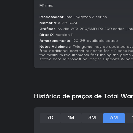
Mínimo:
Processador:
Intel i3/Ryzen 3 series
Memória:
6 GB RAM
Gráficos:
Nvidia GTX 900/AMD RX 400 series | Inte
DirectX:
Version 11
Armazenamento:
120 GB available space
Notas Adicionais:
This game may be updated over
free. additional content released for it. Please 
the minimum requirements for running the game 
stated here. Microsoft no longer supports Windo
Histórico de preços de Total W
7D
1M
3M
6M