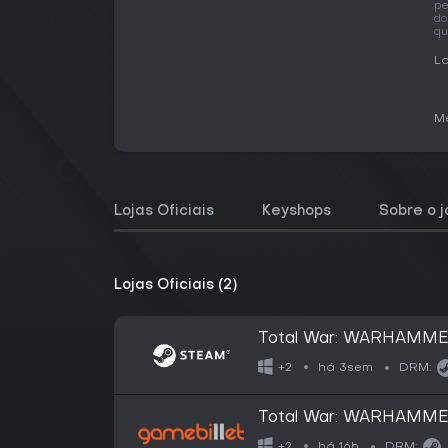
pe
do
qu
La
Me
Lojas Oficiais
Keyshops
Sobre o 
Lojas Oficiais (2)
Total War: WARHAMMER 
há 3sem
+2
DRM:
Total War: WARHAMMER 
há 16h
+2
DRM: