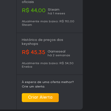
oficiais
 conteúdo integra-se totalmente às
tal Empires, mantendo relevância tanto para
Steam
R$ 44,00
r.
há 1 meses
Atualmente mais baixo:
R$ 110,00
Steam
Histórico de preços dos
keyshops
Gameseal
R$ 45,35
há 2 semanas
Atualmente mais baixo:
R$ 54,50
Eneba
À espera de uma oferta melhor?
Crie um alerta.
Criar Alerta