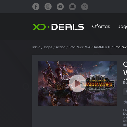
Ofertas
Jog
Início
Jogos
Action
Total War: WARHAMMER III
Total W
C
Es
Pr
D
of
ma
di