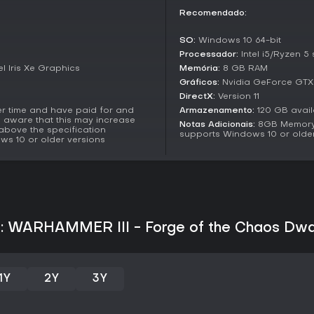
para recompensas exclusivas ou
Recomendado:
benefícios compartilhados.
SO:
Windows 10 64-bit
Unique Mechanics
Processador:
Intel i5/Ryzen 5 
O gerenciamento econômico exig
l Iris Xe Graphics
Memória:
8 GB RAM
principais: trabalhadores para
Gráficos:
Nvidia GeForce GTX 
armamentos para aprimoramento
DirectX:
Version 11
entre postos avançados, fábrica
 time and have paid for and
Armazenamento:
120 GB avai
Forge permite gastar armament
be aware that this may increase
Notas Adicionais:
8GB Memory i
bônus temporários que escalam 
above the specification
supports Windows 10 or older
ws 10 or older versions
tecnologia e construção prioriz
acelerar construções sacrifica
planejamento cuidadoso em vez
Vale a pena jogar?
A expansão oferece camadas es
economia baseada em trabalho 
ar: WARHAMMER III - Forge of the Chaos Dw
especialmente atraente para q
facções e campanhas longas. As
variadas, desde barragens de ar
destaca a progressão satisfatór
1Y
2Y
3Y
embora o início exija mais ate
raças. É indicada para fãs de 
abordagem sobre o tema dos a