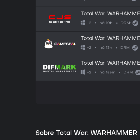
Total War: WARHAMMER 
Steam Key: Global (GL
há 10h
+2
DRM:
Total War: WARHAMMER 
Dwarfs (DLC) (PC) St
há 13h
+2
DRM:
Total War: WARHAMMER 
(PC)
há 1sem
+2
DRM:
Sobre Total War: WARHAMMER III