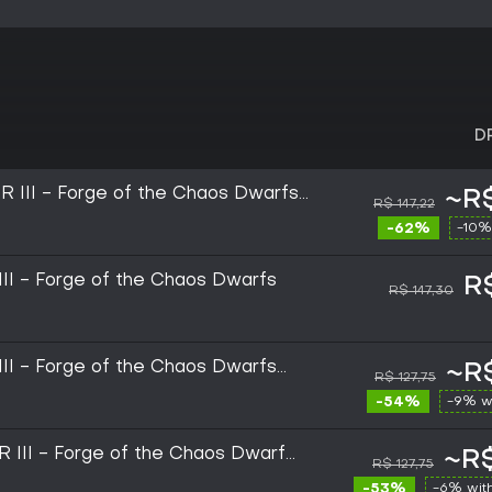
D
III - Forge of the Chaos Dwarfs
~R$
R$ 147,22
 GLOBAL
-62%
-10%
II - Forge of the Chaos Dwarfs
R
R$ 147,30
II - Forge of the Chaos Dwarfs
~R$
R$ 127,75
-54%
-9% w
II - Forge of the Chaos Dwarfs
~R$
R$ 127,75
/ Linux) - Steam - Digital Key
-53%
-6% wit