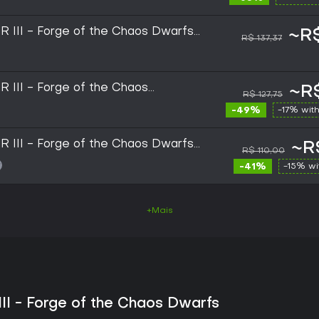
III - Forge of the Chaos Dwarfs
~R$
R$ 137,37
OBAL)
III - Forge of the Chaos
~R$
R$ 127,75
eam Key - GLOBAL
-49%
-17% wit
III - Forge of the Chaos Dwarfs
~R
R$ 110,00
-41%
-15% w
+Mais
 - Forge of the Chaos Dwarfs