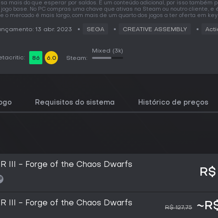
sa mais do que esperar por saldos. É um conteúdo adicional, por isso também 
 jogo base. No PC compras uma chave que ativas na Steam ou noutro cliente, e 
e o mercado é mais largo, com mais de um quarto dos jogos a ter oferta em key
nçamento: 13 abr. 2023
SEGA
CREATIVE ASSEMBLY
Act
Mixed
(3k)
tacritic:
86
6.0
Steam:
jogo
Requisitos do sistema
Histórico de preços
III - Forge of the Chaos Dwarfs
R$
III - Forge of the Chaos Dwarfs
~R$
R$ 127,75