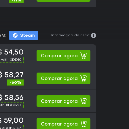
-11%
Informação de risco:
RM:
Steam
 54,50
Comprar agora
 with XDD10
$ 58,27
Comprar agora
-60%
 58,56
Comprar agora
ith XDDeals
 59,00
Comprar agora
h XDDEALS6