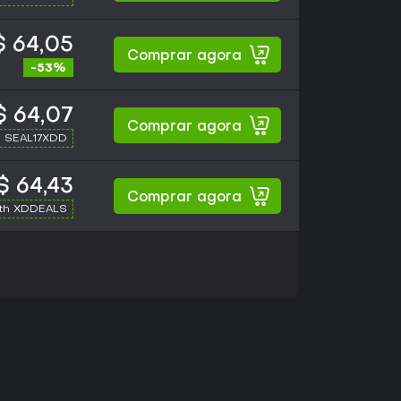
 64,05
Comprar agora
-53%
 64,07
Comprar agora
h SEAL17XDD
$ 64,43
Comprar agora
ith XDDEALS