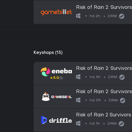
Risk of Rain 2: Survivor
há 2h
DRM:
Keyshops (15)
Risk of Rain 2: Survivo
GLOBAL
há 3h
DRM:
★
5.0
(1)
Risk of Rain 2: Survivo
Key - GLOBAL
há 17h
DRM:
Risk of Rain 2 Survivors
Steam - Digital Key
há 7h
DRM: