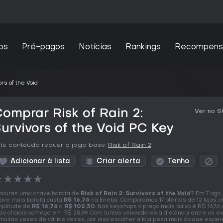
os
Pré-pagos
Notícias
Rankings
Recompens
ors of the Void
omprar Risk of Rain 2:
Ver no 
urvivors of the Void PC Key
te conteúdo requer o jogo base:
Risk of Rain 2
Adicionar à lista
Criar alerta
Tenho
★
★
★
★
★
ocuras uma chave barata de
Risk of Rain 2: Survivors of the Void
? Em 7 ago.
ave mais barata custa
R$ 16,76
na Eneba. Comparamos 17 ofertas de 12 lojas,
plitude de
R$ 16,76
a
R$ 102,30
. Nas keyshops o preço mais baixo é R$ 16,76,
jas oficiais começa em R$ 28,99. Com tantos vendedores a distância entre os 
muitas vezes de várias vezes, por isso escolher a loja pesa mais do que esper