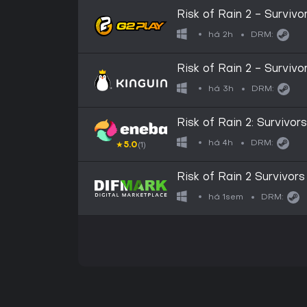
Risk of Rain 2 - Survi
há 2h
DRM:
Risk of Rain 2 - Survi
há 3h
DRM:
Risk of Rain 2: Survivo
LATAM
há 4h
DRM:
★
5.0
(1)
Risk of Rain 2 Survivors
há 1sem
DRM: