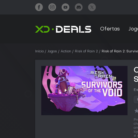
Ofertas
Jog
Início
Jogos
Action
Risk of Rain 2
Risk of Rain 2: Surviv
C
S
Es
Pr
ch
am
lo
é 