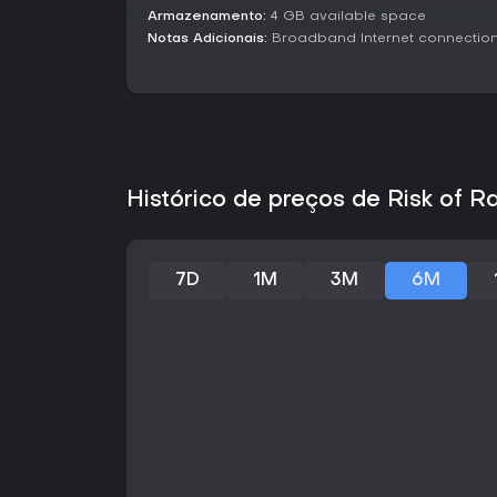
Armazenamento:
4 GB available space
Notas Adicionais:
Broadband Internet connectio
Histórico de preços de Risk of Ra
7D
1M
3M
6M