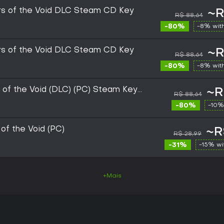
vors of the Void DLC Steam CD Key
~R
R$ 88,64
-80%
-8% wit
vors of the Void DLC Steam CD Key
~R
R$ 88,64
-80%
-8% wit
rs of the Void (DLC) (PC) Steam Key
~R
R$ 88,64
-80%
-10%
 of the Void (PC)
~R
R$ 28,99
-31%
-15% w
+Mais