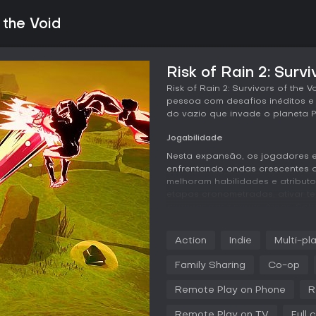
 the Void
Risk of Rain 2: Survi
Risk of Rain 2: Survivors of the 
pessoa com desafios inéditos 
do vazio que invade o planeta Pe
Jogabilidade
Nesta expansão, os jogadores 
enfrentando ondas crescentes d
melhoram habilidades e atributos
etapas cronometradas, ativar te
avançar para novas áreas. Sob
estilo sniper com mira em prime
dano, priorizando posicionamen
Action
Indie
Multi-pl
no jogo, usa corrupção para tu
habilidades normais por versões
Family Sharing
Co-op
Itens do vazio mudam o jogo ao
Remote Play on Phone
R
invertendo efeitos ou criando 
eletrocuta alvos únicos em vez
Remote Play on TV
Full 