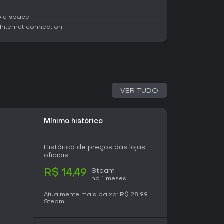
, onde o timing de surtos de poder pode virar
ble space
nternet connection
 com customização profunda, a expansão
ntes, itens e fases novas, elevando a
jogadores elogiam o conteúdo como um ótimo
do 95% de avaliações positivas de mais de
 quem quer mais variedade em runs co-op ou
VER TUDO
unidade ativa anos após o lançamento.
Mínimo histórico
Histórico de preços das lojas
oficiais
Steam
R$ 14,49
há 1 meses
Atualmente mais baixo:
R$ 28,99
Steam