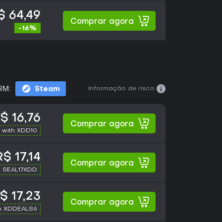
$ 64,49
Comprar agora
-16%
Informação de risco:
RM:
Steam
$ 16,76
Comprar agora
 with XDD10
$ 17,14
Comprar agora
h SEAL17XDD
$ 17,23
Comprar agora
h XDDEALS6