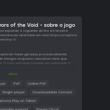
vors of the Void - sobre o jogo
Void expande o roguelike de tiro em terceira
e mecânicas centradas em uma força corruptora
trichor V.
exploram fases geradas proceduralmente,
e inimigos enquanto vasculham itens que
. O ciclo principal consiste em sobreviver a
letransportadores para invocar chefes e
reviventes como a Railgunner trazem combate
+Mais
ira pessoa para disparos precisos e de alto
to e alvos fracos. O Void Fiend, desbloqueado
ayer
PvP
Online PvP
rbinar ataques temporariamente, trocando
 infundidas com o vazio e muito mais potentes.
Single-player
Downloadable Content
 alterar permanentemente itens comuns,
emote Play on Tablet
novos comportamentos - como um ukulele que
 de grupos. Fases novas como Aphelian
controller support
Steam Cloud