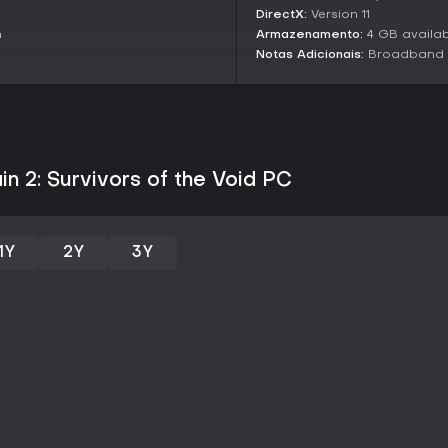
DirectX:
Version 11
elementos de risco e recompensa
o combate a seu favor.
n
Armazenamento:
4 GB availa
Notas Adicionais:
Broadband I
Vale a Pena Jogar?
Para fãs de roguelikes de tiro
entrega valor real com sobrevive
rejogabilidade. Avaliações de 
acréscimo, com o jogo base ten
159.000 usuários. É ideal para
in 2: Survivors of the Void PC
solo, especialmente com a com
1Y
2Y
3Y