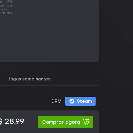
o em 17%
se. Hoje
as na
arto dos
Jogos semelhantes
DRM:
Steam
$ 28,99
Comprar agora