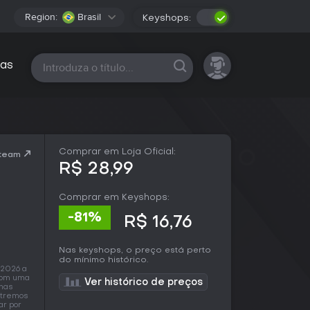
Region:
Brasil
Keyshops:
Todas as plataformas
as
Comprar em Loja Oficial:
Steam
R$ 28,99
Comprar em Keyshops:
-81%
R$ 16,76
Nas keyshops, o preço está perto
do mínimo histórico.
 2026 a
 com uma
Ver histórico de preços
 nas
extremos
ar por