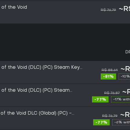
s of the Void
~R
R$ 76,79
D
rs of the Void (DLC) (PC) Steam Key
~R
R$ 88,64
-81%
-10%
rs of the Void (DLC) (PC) Steam
~R
R$ 76,87
-77%
-17% wit
 of the Void DLC (Global) (PC) -
~R
R$ 76,79
-77%
-6% wit