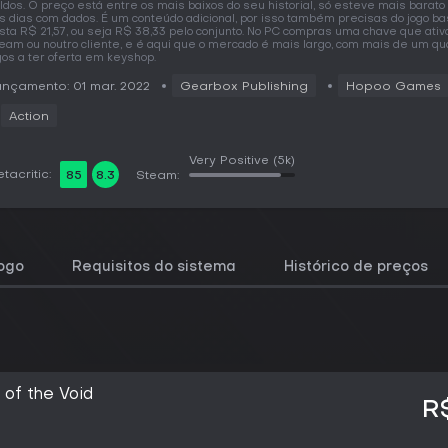
ldos. O preço está entre os mais baixos do seu historial, só esteve mais barat
s dias com dados. É um conteúdo adicional, por isso também precisas do jogo ba
sta R$ 21,57, ou seja R$ 38,33 pelo conjunto. No PC compras uma chave que ativ
eam ou noutro cliente, e é aqui que o mercado é mais largo, com mais de um qu
gos a ter oferta em keyshop.
nçamento: 01 mar. 2022
Gearbox Publishing
Hopoo Games
Action
Very Positive
(5k)
tacritic:
85
8.3
Steam:
jogo
Requisitos do sistema
Histórico de preços
s of the Void
R