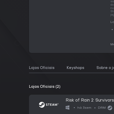
sa
do
cu
St
jo
La
Me
Lojas Oficiais
Keyshops
Sobre o 
Lojas Oficiais (2)
Risk of Rain 2: Survivor
há 3sem
DRM: