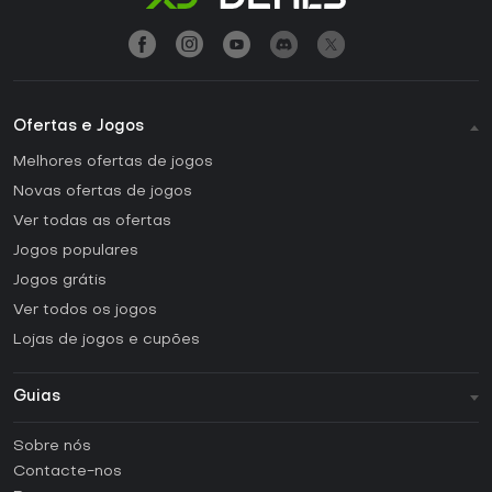
Ofertas e Jogos
Melhores ofertas de jogos
Novas ofertas de jogos
Ver todas as ofertas
Jogos populares
Jogos grátis
Ver todos os jogos
Lojas de jogos e cupões
Guias
FAQ
Sobre nós
Guias e tutoriais
Contacte-nos
Como ativar uma CD Key Steam?