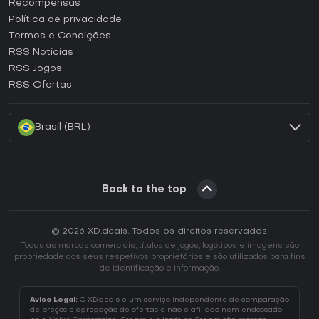
Recompensas
Como ativar uma CD Key Epic Games?
Política de privacidade
Termos e Condições
Como ativar uma CD Key GOG?
RSS Noticias
Como ativar uma CD Key Ubisoft Connect?
RSS Jogos
Como ativar uma CD Key EA App?
RSS Ofertas
Como ativar uma CD Key Battle.net?
Brasil (BRL)
Back to the top
© 2026 XD.deals. Todos os direitos reservados.
Todas as marcas comerciais, títulos de jogos, logótipos e imagens são
propriedade dos seus respetivos proprietários e são utilizados para fins
de identificação e informação.
Aviso Legal:
O XD.deals é um serviço independente de comparação
de preços e agregação de ofertas e não é afiliado nem endossado