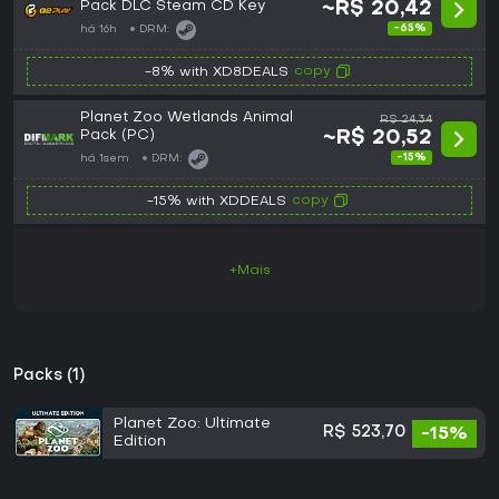
Pack DLC Steam CD Key
~R$ 20,42
-65%
há 16h
DRM:
copy
-8% with XD8DEALS
Planet Zoo Wetlands Animal
R$ 24,34
Pack (PC)
~R$ 20,52
-15%
há 1sem
DRM:
copy
-15% with XDDEALS
+Mais
Packs (1)
Planet Zoo: Ultimate
R$ 523,70
-15%
Edition