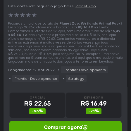
Este conteúdo requer o jogo base:
Planet Zoo
★
★
★
★
★
Procuras uma chave barata de
Planet Zoo: Wetlands Animal Pack
?
Em 6 ago. 2026 a chave mais barata custa
R$ 16,49
na Eneba.
Comparamos 18 ofertas de 12 lojas, com uma amplitude de
R$ 16,49
a
R$ 60,72
. Nas keyshops o preço mais baixo é R$ 16,49, nas lojas
oficiais começa em R$ 22,65. Com tantos vendedores a distância
entre os extremos é muitas vezes de várias vezes, por isso
escolher a loja pesa mais do que esperar por saldos. É um conteúdo
adicional, por isso também precisas do jogo base. Hoje custa
R$ 24,20, ou seja R$ 40,69 pelo conjunto. No PC compras uma chave
que ativas na Steam ou noutro cliente, e é aqui que o mercado é mais
largo, com mais de um quarto dos jogos a ter oferta em keyshop.
Lançamento: 12 abr. 2022
Frontier Developments
Frontier Developments
Strategy
OFFICIAL
KEYSHOPS
R$ 22,65
R$ 16,49
-55%
-71%
Comprar agora