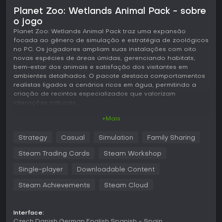
Planet Zoo: Wetlands Animal Pack - sobre
o jogo
Planet Zoo: Wetlands Animal Pack traz uma expansão
focada ao gênero de simulação e estratégia de zoológicos
no PC. Os jogadores ampliam suas instalações com oito
novas espécies de áreas úmidas, gerenciando habitats,
bem-estar dos animais e satisfação dos visitantes em
ambientes detalhados. O pacote destaca comportamentos
realistas ligados a cenários ricos em água, permitindo a
criação de recintos especializados que valorizam
interações naturais.
+Mais
Jogabilidade
As mecânicas centrais giram em torno da construção de
Strategy
Casual
Simulation
Family Sharing
habitats adaptados às necessidades de cada espécie. Os
construtores definem terreno, elementos aquáticos e
Steam Trading Cards
Steam Workshop
vegetação para reproduzir condições de áreas úmidas,
acompanhando saúde, reprodução e itens de
Single-player
Downloadable Content
enriquecimento que ativam animações exclusivas. A
Steam Achievements
Steam Cloud
capivara interage com uma torneira de água quente para
relaxar, enquanto o ornitorrinco realiza mergulhos
profundos e a lontra-de-garras-pequenas executa
manobras aquáticas. Espécies maiores, como o búfalo-
Interface:
Czech
Danish
German
English
Spanish - Spain