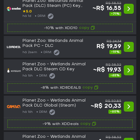
Planet Zoo: Wetlands Animal
R$ 58,52
Pack (DLC) Steam (PC) Key
~R$ 16,55
LATAM
★
5.0
-71%
há 1d
DRM:
copy
-10% with XDD10
Planet Zoo: Wetlands Animal
R$ 24,34
Pack PC - DLC
R$ 19,59
-19%
há 2sem
DRM:
Planet Zoo - Wetlands Animal
R$ 58,52
Pack DLC Steam CD Key
~R$ 19,93
-65%
há 16h
DRM:
copy
-8% with XD8DEALS
Planet Zoo - Wetlands Animal
R$ 50,85
Pack DLC Global (Steam)
~R$ 20,33
-60%
há 16h
DRM:
copy
-9% with XDDeals
Planet Zoo - Wetlands Animal
R$ 58,52