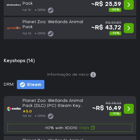
Pack
~R$ 25,59
-50%
há 1h
DRM:
Planet Zoo: Wetlands Animal
R$ 50,85
Pack
~R$ 43,72
-14%
há 1d
DRM:
Keyshops (14)
Informação de risco:
DRM:
Steam
Planet Zoo: Wetlands Animal
R$ 58,52
Pack (DLC) (PC) Steam Key
~R$ 16,49
GLOBAL
★
5.0
-71%
há 1d
DRM:
copy
-10% with XDD10