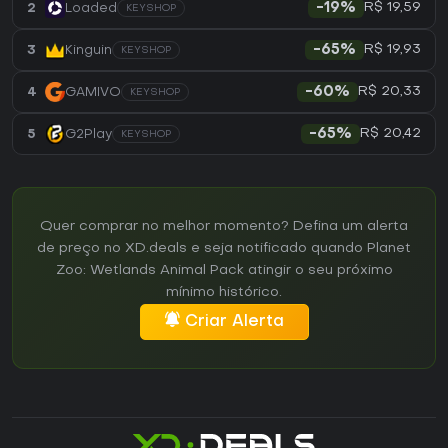
R$ 19,59
2
Loaded
-19%
KEYSHOP
R$ 19,93
3
Kinguin
-65%
KEYSHOP
R$ 20,33
4
GAMIVO
-60%
KEYSHOP
R$ 20,42
5
G2Play
-65%
KEYSHOP
Quer comprar no melhor momento? Defina um alerta
de preço no XD.deals e seja notificado quando Planet
Zoo: Wetlands Animal Pack atingir o seu próximo
mínimo histórico.
Criar Alerta