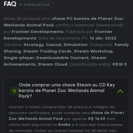
FAQ
9 PERGUNTAS
Antes de procurar uma
chave PC barata de Planet Zoo:
Wetlands Animal Pack
, confira o essencial. Desenvolvido
por
Frontier Developments
. Publicado por
Frontier
Developments
. Data de lançamento PC:
12 abr. 2022
.
Géneros:
Strategy
,
Casual
,
Simulation
. Categorias:
Family
Sharing
,
Steam Trading Cards
,
Steam Workshop
,
Single-player
,
Downloadable Content
,
Steam
Achievements
,
Steam Cloud
. Classificação etária:
PEGI 3
.
Onde comprar uma chave Steam ou CD Key
Q
barata de Planet Zoo: Wetlands Animal
Pack?
Usando o nosso comparador de preços e códigos de
desconto verificados, pode comprar uma
chave de Planet
Zoo: Wetlands Animal Pack
por apenas
R$ 16,49
. Esta
oferta está disponível na
Eneba
e é uma das mais baratas
do mercado. Todas as chaves listadas no XD.deals são