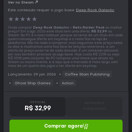
Ver no Steam
Este conteúdo requer o jogo base:
Deep Rock Galactic
★
★
★
★
★
Onde comprar
Deep Rock Galactic - Relic Raider Pack
ao melhor
preço? Em 6 ago. 2026 este título tem uma oferta,
R$ 32,99
na
Steam. No PC é o caso habitual, porque só cerca de um título em cada
quatro consegue oferta em keyshop e o resto fica na loja da
plataforma. Não há nada a comparar, mas seguimos este preço todos
os dias e mostramos como fica face às leituras anteriores, e um
alerta de preço avisa-te de cada descida. É um conteúdo adicional,
por isso também precisas do jogo base. Hoje custa R$ 22,19, ou seja
R$ 55,18 pelo conjunto. No PC compras uma chave que ativas na
Steam ou noutro cliente, e é aqui que o mercado é mais largo, com
mais de um quarto dos jogos a ter oferta em keyshop.
Lançamento: 29 jan. 2026
Coffee Stain Publishing
Ghost Ship Games
Action
OFFICIAL
KEYSHOPS
R$ 32,99
Indisponível
Comprar agora