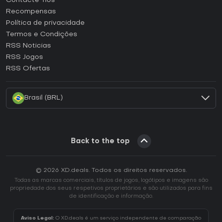
Contacte-nos
Como ativar uma CD Key Steam?
Recompensas
Como ativar uma CD Key Epic Games?
Política de privacidade
Termos e Condições
Como ativar uma CD Key GOG?
RSS Noticias
Como ativar uma CD Key Ubisoft Connect?
RSS Jogos
Como ativar uma CD Key EA App?
RSS Ofertas
Como ativar uma CD Key Battle.net?
Brasil (BRL)
Back to the top
© 2026 XD.deals. Todos os direitos reservados.
Todas as marcas comerciais, títulos de jogos, logótipos e imagens são
propriedade dos seus respetivos proprietários e são utilizados para fins
de identificação e informação.
Aviso Legal:
O XD.deals é um serviço independente de comparação