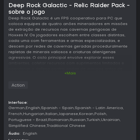
Deep Rock Galactic - Relic Raider Pack -
sobre o jogo
Deep Rock Galactic é um FPS cooperativo para PC que
coloca equipes de quatro anões mineradores em missões
de extração de recursos nas cavernas perigosas de
Hoxxes IV. Os jogadores escolhem entre classes distintas,
cada uma com ferramentas e armas especializadas, e
descem por redes de cavernas geradas proceduralmente
repletas de minerais valiosos e criaturas alienígenas
agressivas. O ciclo principal envolve explorar esses
ambientes, coletar recursos com suprimentos limitados e
coordenar a defesa contra ondas de inimigos antes de
+Mais
chamar a cápsula de extração.
Jogabilidade
Action
As equipes atuam em sistemas de cavernas totalmente
destrutíveis, onde o terreno pode ser escavado ou
Interface:
remodelado em tempo real para abrir caminhos ou criar
German
English
Spanish - Spain
Spanish - Latin America
posições defensivas. Cada classe oferece habilidades
French
Hungarian
Italian
Japanese
Korean
Polish
únicas - desde poder de fogo pesado até ferramentas de
Portuguese - Brazil
Romanian
Russian
Turkish
Ukrainian
suporte -, incentivando a divisão de tarefas como perfurar
Simplified Chinese
Traditional Chinese
rocha ou posicionar torres automáticas. Recursos como
nitra e ouro são usados tanto para melhorias quanto para
Áudio:
English
o processo de extração, enquanto o constante avanço de