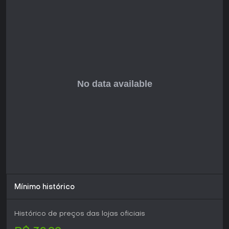
gratuitas aumentam sua acessibilidade. Jogadores que
apreciam combate baseado em classes combinado com
gerenciamento de recursos em ambientes hostis vão
valorizar a profundidade oferecida, especialmente em
grupo, onde a coordenação se destaca. O título funciona
bem tanto em sessões curtas quanto em campanhas mais
longas, com opções solo que ampliam seu alcance.
Mínimo histórico
Histórico de preços das lojas oficiais