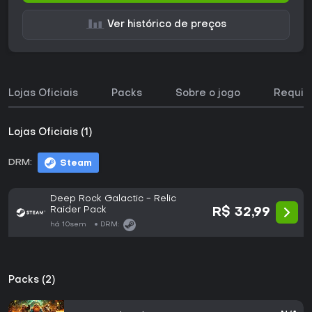
Ver histórico de preços
Lojas Oficiais
Packs
Sobre o jogo
Requisi
Lojas Oficiais (1)
DRM:
Steam
Deep Rock Galactic - Relic
Raider Pack
R$ 32,99
há 10sem
DRM:
Packs (2)