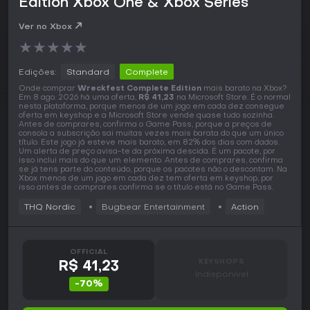
Edition Xbox One & Xbox Series
Ver no Xbox
★
★
★
★
★
Edições:
Standard
Complete
Onde comprar
Wreckfest Complete Edition
mais barato na Xbox?
Em 8 ago. 2026 há uma oferta,
R$ 41,23
na Microsoft Store. É o normal
nesta plataforma, porque menos de um jogo em cada dez consegue
oferta em keyshop e a Microsoft Store vende quase tudo sozinha.
Antes de comprares, confirma o Game Pass, porque a preços de
consola a subscrição sai muitas vezes mais barata do que um único
título. Este jogo já esteve mais barato, em 82% dos dias com dados.
Um alerta de preço avisa-te da próxima descida. É um pacote, por
isso inclui mais do que um elemento. Antes de comprares, confirma
se já tens parte do conteúdo, porque os pacotes não o descontam. Na
Xbox menos de um jogo em cada dez tem oferta em keyshop, por
isso antes de comprares confirma se o título está no Game Pass.
THQ Nordic
Bugbear Entertainment
Action
OFFICIAL
KEYSHOPS
R$ 41,23
Indisponível
-70%