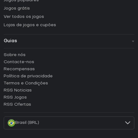
Jogos populares
Jogos grátis
Ver todos os jogos
Lojas de jogos e cupões
Guias
FAQ
Sobre nós
Guias e tutoriais
Contacte-nos
Como ativar uma CD Key Steam?
Recompensas
Como ativar uma CD Key Epic Games?
Política de privacidade
Termos e Condições
Como ativar uma CD Key GOG?
RSS Noticias
Como ativar uma CD Key Ubisoft Connect?
RSS Jogos
Como ativar uma CD Key EA App?
RSS Ofertas
Como ativar uma CD Key Battle.net?
Brasil (BRL)