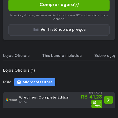
Comprar agora
Nas keyshops, esteve mais barato em 82% dos dias com
dados.
Ver histórico de preços
Lojas Oficiais
This bundle includes
Sobre o jog
Lojas Oficiais (1)
DRM:
Microsoft Store
R$ 137,45
R$ 41,23
Wreckfest Complete Edition
há 3d
-70%