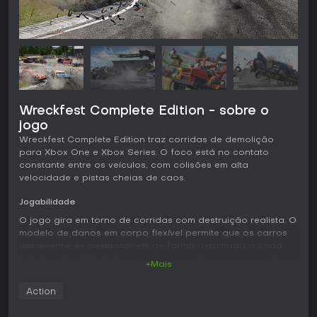
Wreckfest Complete Edition - sobre o
jogo
Wreckfest Complete Edition traz corridas de demolição
para Xbox One e Xbox Series. O foco está no contato
constante entre os veículos, com colisões em alta
velocidade e pistas cheias de caos.
Jogabilidade
O jogo gira em torno de corridas com destruição realista. O
modelo de danos em corpo flexível permite que os carros
amassem e se desmanchem de forma detalhada a cada
batida. A dirigibilidade é precisa, com física que reproduz
+Mais
peso, aderência e força de impacto, fazendo cada curva e
irregularidade contar. Os jogadores melhoram os veículos
Action
com peças como para-choques reforçados, gaiolas de
proteção ou componentes de motor, como filtros de ar e