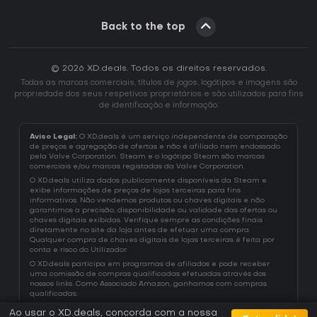
Back to the top
© 2026 XD.deals. Todos os direitos reservados.
Todas as marcas comerciais, títulos de jogos, logótipos e imagens são
propriedade dos seus respetivos proprietários e são utilizados para fins
de identificação e informação.
Aviso Legal:
O XD.deals é um serviço independente de comparação
de preços e agregação de ofertas e não é afiliado nem endossado
pela Valve Corporation. Steam e o logótipo Steam são marcas
comerciais e/ou marcas registadas da Valve Corporation.
O XD.deals utiliza dados publicamente disponíveis da Steam e
exibe informações de preços de lojas terceiras para fins
informativos. Não vendemos produtos ou chaves digitais e não
garantimos a precisão, disponibilidade ou validade das ofertas ou
chaves digitais exibidas. Verifique sempre as condições finais
diretamente no site da loja antes de efetuar uma compra.
Qualquer compra de chaves digitais de lojas terceiras é feita por
conta e risco do Utilizador.
O XD.deals participa em programas de afiliados e pode receber
uma comissão de compras qualificadas efetuadas através dos
nossos links. Como Associado Amazon, ganhamos com compras
qualificadas.
Ao usar o XD.deals, concorda com a nossa