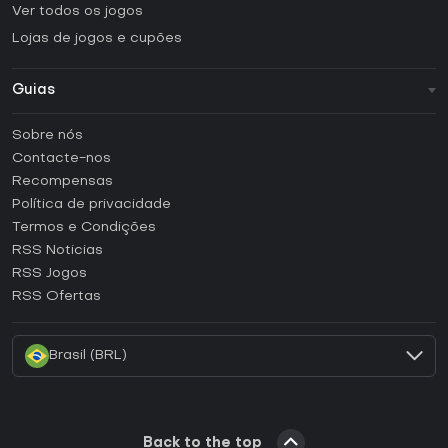
Ver todos os jogos
Lojas de jogos e cupões
Guias
FAQ
Sobre nós
Guias e tutoriais
Contacte-nos
Como ativar uma CD Key Steam?
Recompensas
Como ativar uma CD Key Epic Games?
Política de privacidade
Termos e Condições
Como ativar uma CD Key GOG?
RSS Noticias
Como ativar uma CD Key Ubisoft Connect?
RSS Jogos
Como ativar uma CD Key EA App?
RSS Ofertas
Como ativar uma CD Key Battle.net?
Brasil (BRL)
Back to the top