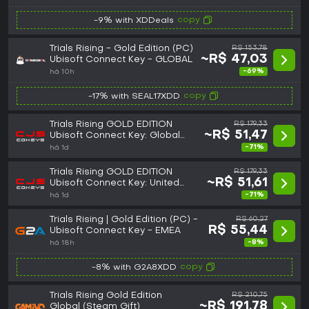
copy
-9% with XDDeals
Trials Rising - Gold Edition (PC)
R$ 153,78
~R$ 47,03
Ubisoft Connect Key - GLOBAL
-69%
há 10h
copy
-17% with SEAL17XDD
Trials Rising GOLD EDITION
R$ 179,33
~R$ 51,47
Ubisoft Connect Key: Global
(GLOBAL)
-71%
há 1d
Trials Rising GOLD EDITION
R$ 179,33
~R$ 51,61
Ubisoft Connect Key: United
States (GLOBAL)
-71%
há 1d
Trials Rising | Gold Edition (PC) -
R$ 60,27
R$ 55,44
Ubisoft Connect Key - EMEA
-8%
há 18h
copy
-8% with G2A8XDD
Trials Rising Gold Edition
R$ 210,75
~R$ 191,78
Global (Steam Gift)