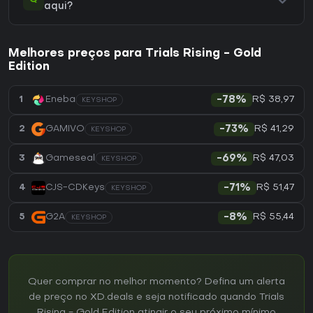
aqui?
Melhores preços para Trials Rising - Gold
Edition
R$ 38,97
1
Eneba
-78%
KEYSHOP
R$ 41,29
2
GAMIVO
-73%
KEYSHOP
R$ 47,03
3
Gameseal
-69%
KEYSHOP
R$ 51,47
4
CJS-CDKeys
-71%
KEYSHOP
R$ 55,44
5
G2A
-8%
KEYSHOP
Quer comprar no melhor momento? Defina um alerta
de preço no XD.deals e seja notificado quando Trials
Rising - Gold Edition atingir o seu próximo mínimo