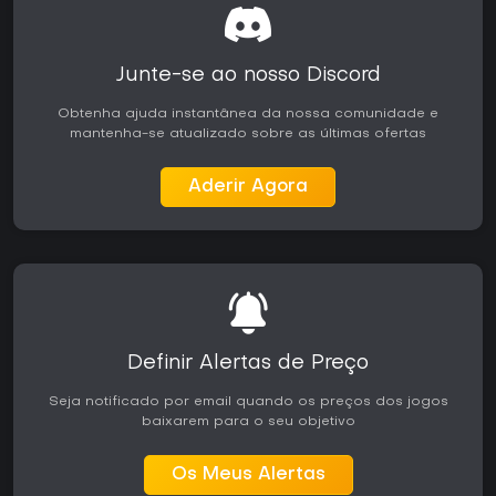
conteúdos mais avançados. No PC o jogo roda de forma
estável, com suporte a controle recomendado para melhor
desempenho. Quem busca ação acelerada ou campanhas
com narrativa pode achar a repetição menos atrativa,
Junte-se ao nosso Discord
enquanto fãs da série ou de corridas baseadas em
habilidade valorizam a profundidade. As pistas incluídas na
Obtenha ajuda instantânea da nossa comunidade e
Gold Edition oferecem tempo de jogo adicional
mantenha-se atualizado sobre as últimas ofertas
considerável para quem busca completar tudo. No geral,
continua sendo uma opção sólida para sessões curtas ou
Aderir Agora
para quem deseja investir em longas tentativas de domínio
no PC.
Definir Alertas de Preço
Seja notificado por email quando os preços dos jogos
baixarem para o seu objetivo
Os Meus Alertas