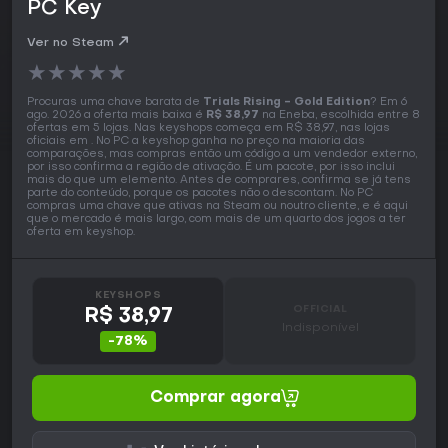
PC Key
Ver no Steam
★
★
★
★
★
Procuras uma chave barata de
Trials Rising - Gold Edition
? Em 6
ago. 2026 a oferta mais baixa é
R$ 38,97
na Eneba, escolhida entre 8
ofertas em 5 lojas. Nas keyshops começa em R$ 38,97, nas lojas
oficiais em . No PC a keyshop ganha no preço na maioria das
comparações, mas compras então um código a um vendedor externo,
por isso confirma a região de ativação. É um pacote, por isso inclui
mais do que um elemento. Antes de comprares, confirma se já tens
parte do conteúdo, porque os pacotes não o descontam. No PC
compras uma chave que ativas na Steam ou noutro cliente, e é aqui
que o mercado é mais largo, com mais de um quarto dos jogos a ter
oferta em keyshop.
KEYSHOPS
OFFICIAL
R$ 38,97
Indisponível
-78%
Comprar agora