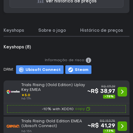
Ver histórico de preços
Keyshops
Sobre o jogo
Histórico de preços
Keyshops (8)
Informação de risco:
DRM:
Ubisoft Connect
Steam
Trials Rising (Gold Edition) Uplay
R$ 177,39
Key EMEA
~R$ 38,97
★
5.0
-78%
há 17h
copy
-10% with XDD10
Trials Rising Gold Edition EMEA
R$ 153,78
~R$ 41,29
(Ubisoft Connect)
-73%
há 15h