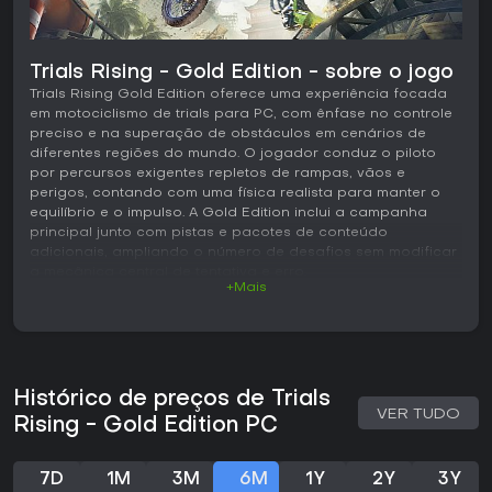
Trials Rising - Gold Edition - sobre o jogo
Trials Rising Gold Edition oferece uma experiência focada
em motociclismo de trials para PC, com ênfase no controle
preciso e na superação de obstáculos em cenários de
diferentes regiões do mundo. O jogador conduz o piloto
por percursos exigentes repletos de rampas, vãos e
perigos, contando com uma física realista para manter o
equilíbrio e o impulso. A Gold Edition inclui a campanha
principal junto com pistas e pacotes de conteúdo
adicionais, ampliando o número de desafios sem modificar
a mecânica central de tentativa e erro.
+Mais
Jogabilidade
O ciclo principal consiste em dominar o manuseio da moto
em pistas cada vez mais complexas. O piloto acelera, freia,
inclina o corpo para frente ou para trás e utiliza a
Histórico de preços de Trials
embreagem para ajustar velocidade e ângulo. Cada
VER TUDO
percurso exige controle cuidadoso do acelerador para
Rising - Gold Edition PC
transpor obstáculos sem cair, com as falhas retornando o
piloto ao início para uma nova tentativa. A progressão
acontece por meio de ligas que são liberadas após a
7D
1M
3M
6M
1Y
2Y
3Y