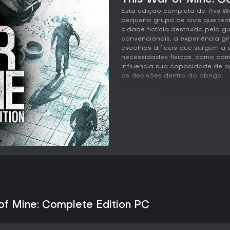
This War of Mine: Co
Esta edição completa de This 
pequeno grupo de civis que ten
cidade fictícia destruída pela 
convencionais, a experiência gi
escolhas difíceis que surgem a 
necessidades físicas, como co
influencia sua capacidade de ag
as decisões dentro do abrigo.
Jogabilidade
Cada dia é dividido em duas fas
concentra no abrigo, onde os 
cozinhar, fabricar ferramentas 
obtidos na noite anterior deter
produzido ou consumido tem co
um ou mais sobreviventes saem
ou hospitais em busca de comida
Os encontros variam entre expl
indivíduos armados ou vizinhos
sobre lutar, se esconder ou nego
of Mine: Complete Edition PC
O bem-estar físico e mental for
ferimentos e depressão reduzem
provocar discussões ou crises 