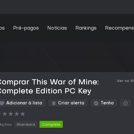
os
Pré-pagos
Notícias
Rankings
Recompens
omprar This War of Mine:
Ver no 
omplete Edition PC Key
Adicionar à lista
Criar alerta
Tenho
★
★
★
★
★
ições:
Standard
Complete