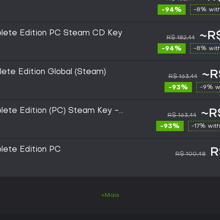
-94%
-8% wit
plete Edition PC Steam CD Key
~R$
R$ 182,44
-94%
-8% wit
ete Edition Global (Steam)
~R
R$ 163,44
-93%
-9% w
lete Edition (PC) Steam Key -
~R
R$ 163,44
-93%
-17% wit
lete Edition PC
R
R$ 100,48
+Mais