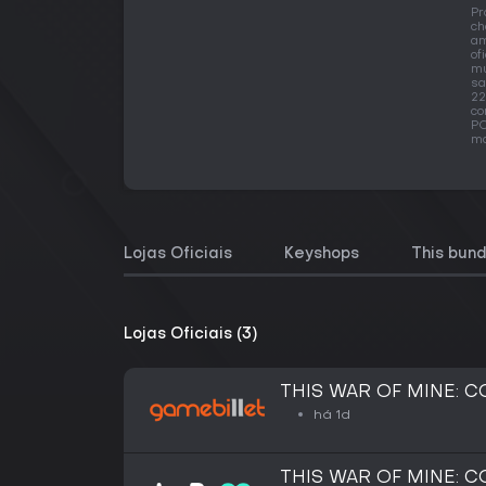
Pr
ch
am
of
mu
sa
22
co
PC
ma
Lojas Oficiais
Keyshops
This bund
Lojas Oficiais (3)
THIS WAR OF MINE: 
há 1d
THIS WAR OF MINE: 