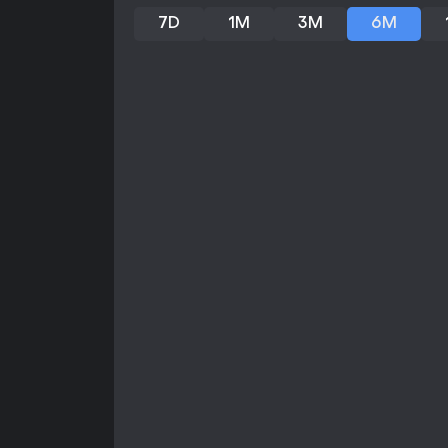
7D
1M
3M
6M