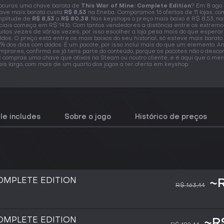
ocuras uma chave barata de
This War of Mine: Complete Edition
? Em 8 ago.
ave mais barata custa
R$ 8,53
na Eneba. Comparamos 16 ofertas de 11 lojas, c
plitude de
R$ 8,53
a
R$ 80,38
. Nas keyshops o preço mais baixo é R$ 8,53, na
iciais começa em R$ 14,16. Com tantos vendedores a distância entre os extremo
itas vezes de várias vezes, por isso escolher a loja pesa mais do que esperar
ldos. O preço está entre os mais baixos do seu historial, só esteve mais barat
% dos dias com dados. É um pacote, por isso inclui mais do que um elemento. A
mprares, confirma se já tens parte do conteúdo, porque os pacotes não o desco
 compras uma chave que ativas na Steam ou noutro cliente, e é aqui que o me
is largo, com mais de um quarto dos jogos a ter oferta em keyshop.
le includes
Sobre o jogo
Histórico de preços
COMPLETE EDITION
~R
R$ 163,44
COMPLETE EDITION
~R