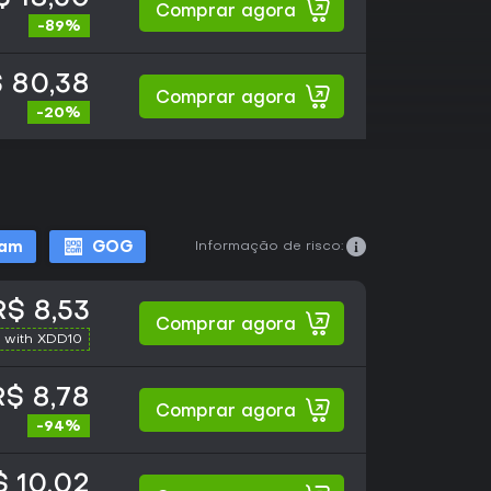
Comprar agora
-89%
 80,38
Comprar agora
-20%
Informação de risco:
eam
GOG
R$ 8,53
Comprar agora
 with XDD10
R$ 8,78
Comprar agora
-94%
 10,02