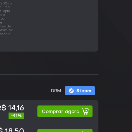
 2026 a
om uma
s lojas
s é
 por
o em
ntes de
ntam. No
rcado é
DRM:
Steam
$ 14,16
Comprar agora
-91%
$ 18,50