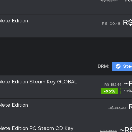
R$ 182,44
lete Edition
R$
R$ 100,48
DRM:
St
plete Edition Steam Key GLOBAL
~
R$ 182,44
-95%
-10%
lete Edition
R$ 147,30
plete Edition PC Steam CD Key
~R$
R$ 182,44