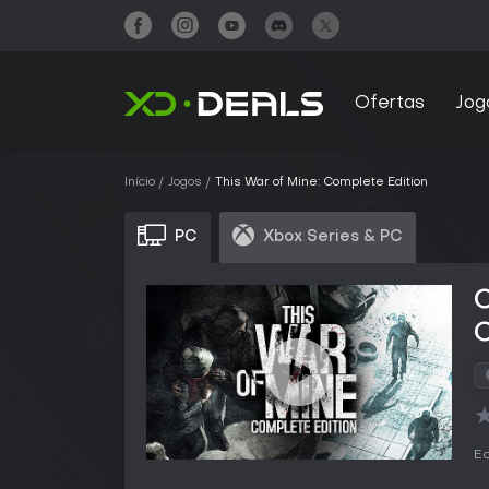
Ofertas
Jog
Início
Jogos
This War of Mine: Complete Edition
PC
Xbox Series & PC
C
C
Ed