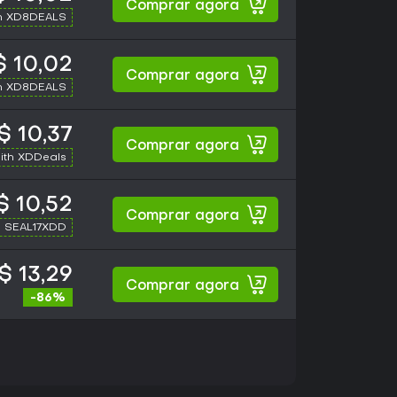
Comprar agora
h XD8DEALS
 10,02
Comprar agora
h XD8DEALS
$ 10,37
Comprar agora
ith XDDeals
$ 10,52
Comprar agora
h SEAL17XDD
$ 13,29
Comprar agora
-86%