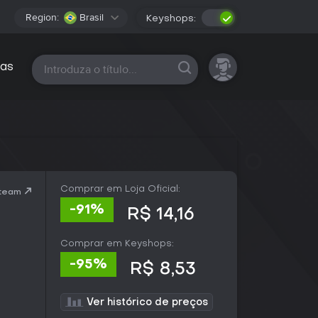
Region:
Brasil
Keyshops:
Todas as plataformas
as
Comprar em Loja Oficial:
Steam
-91%
R$ 14,16
Comprar em Keyshops:
-95%
R$ 8,53
Ver histórico de preços