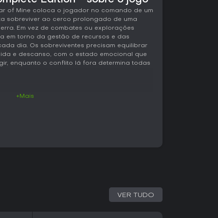
mplete Edition - sobre o jogo
War of Mine coloca o jogador no comando de um
ta sobreviver ao cerco prolongado de uma
guerra. Em vez de combates ou explorações
ra em torno da gestão de recursos e das
cada dia. Os sobreviventes precisam equilibrar
mida e descanso, com o estado emocional que
ir, enquanto o conflito lá fora determina todas
+Mais
es bem distintas. Durante o dia, a atenção se
sobreviventes podem ser designados para
e móveis ou reforçar as defesas. Os recursos
minam quais melhorias são possíveis, e cada item
nsequências duradouras para o grupo. À noite,
 para vasculhar prédios abandonados, fábricas
, remédios, madeira e outros itens essenciais.
orações silenciosas e confrontos tensos com
 desesperados, exigindo decisões rápidas
ciar.
VER TUDO
ma o núcleo do sistema. Fome, cansaço,
 a eficiência dos sobreviventes e podem
que afetam todo o grupo. Construir camas,