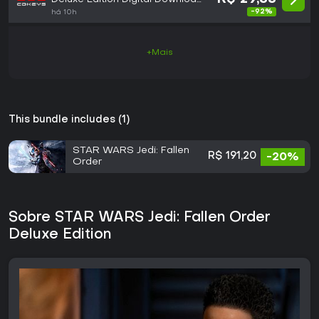
Key (Xbox One): Standard
-92%
há 10h
Edition (GLOBAL)
+Mais
This bundle includes (1)
STAR WARS Jedi: Fallen
R$ 191,20
-20%
Order
Sobre STAR WARS Jedi: Fallen Order
Deluxe Edition