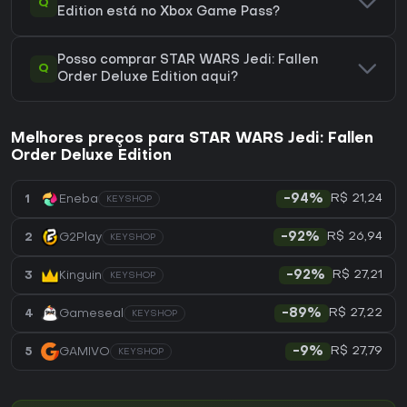
Q
Edition está no Xbox Game Pass?
Posso comprar STAR WARS Jedi: Fallen
Q
Order Deluxe Edition aqui?
Melhores preços para STAR WARS Jedi: Fallen
Order Deluxe Edition
R$ 21,24
1
Eneba
-94%
KEYSHOP
R$ 26,94
2
G2Play
-92%
KEYSHOP
R$ 27,21
3
Kinguin
-92%
KEYSHOP
R$ 27,22
4
Gameseal
-89%
KEYSHOP
R$ 27,79
5
GAMIVO
-9%
KEYSHOP