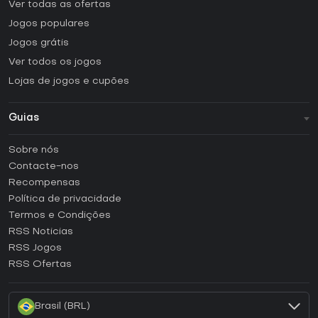
Ver todas as ofertas
Jogos populares
Jogos grátis
Ver todos os jogos
Lojas de jogos e cupões
Guias
FAQ
Sobre nós
Guias e tutoriais
Contacte-nos
Como ativar uma CD Key Steam?
Recompensas
Como ativar uma CD Key Epic Games?
Política de privacidade
Termos e Condições
Como ativar uma CD Key GOG?
RSS Noticias
Como ativar uma CD Key Ubisoft Connect?
RSS Jogos
Como ativar uma CD Key EA App?
RSS Ofertas
Como ativar uma CD Key Battle.net?
Brasil (BRL)