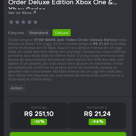
Order Deluxe Edition Xbox One &
Xbox Series
Ver no Xbox
★
★
★
★
★
Edições:
Standard
Deluxe
Onde comprar
STAR WARS Jedi: Fallen Order Deluxe Edition
mais
barato na Xbox? Em 6 ago. 2026 o melhor preço é
R$ 21,24
na Eneba,
entre 14 ofertas em 10 lojas. Aqui é raro, porque menos de um jogo
Xbox em cada dez tem oferta em keyshop. Compensa, mas confirma
primeiro se o título está no Game Pass. O preço está entre os mais
baixos do seu historial, só esteve mais barato em 10% dos dias com
dados. É um pacote, por isso inclui mais do que um elemento. Antes
de comprares, confirma se já tens parte do conteúdo, porque os
pacotes não o descontam. Na Xbox menos de um jogo em cada dez
tem oferta em keyshop, por isso antes de comprares confirma se o
título está no Game Pass.
Action
OFFICIAL
KEYSHOPS
R$ 251,10
R$ 21,24
-10%
-94%