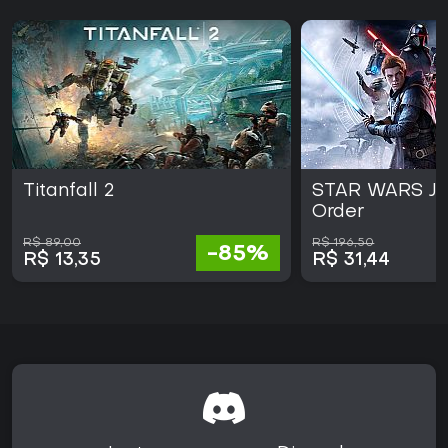
A recepção foi majoritariamente positiva, com elogios ao
combate profundo e à construção atmosférica do mundo.
Quem prefere ação acelerada ou recursos multijogador
pode achar o ritmo mais lento do que o esperado,
enquanto fãs de combates metódicos e baseados em
habilidade costumam valorizar as opções de dificuldade. O
jogo está disponível para Xbox One e Xbox Series por meio
do Smart Delivery, garantindo acesso à versão otimizada
nos consoles mais recentes.
Titanfall 2
STAR WARS Jed
Order
R$ 89,00
R$ 196,50
-85%
R$ 13,35
R$ 31,44