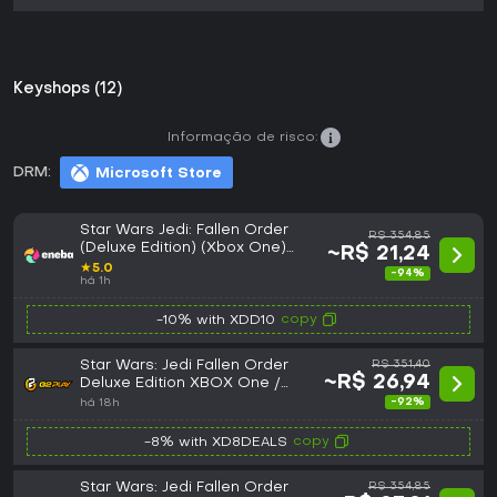
Keyshops (12)
Informação de risco:
DRM:
Microsoft Store
Star Wars Jedi: Fallen Order
R$ 354,85
(Deluxe Edition) (Xbox One)
~R$ 21,24
Xbox Live Key GLOBAL
★
5.0
-94%
há 1h
copy
-10% with XDD10
Star Wars: Jedi Fallen Order
R$ 351,40
~R$ 26,94
Deluxe Edition XBOX One /
Xbox Series X|S CD Key
-92%
há 18h
copy
-8% with XD8DEALS
Star Wars: Jedi Fallen Order
R$ 354,85