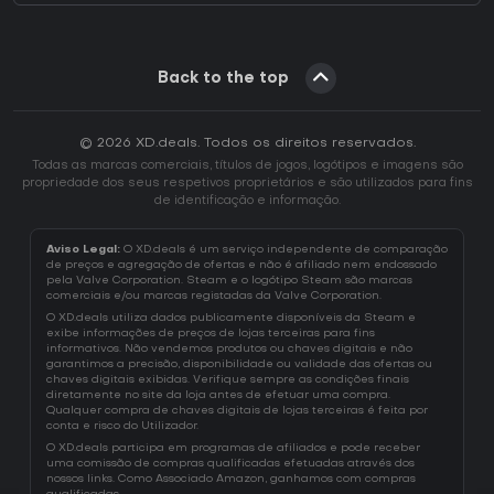
Back to the top
© 2026 XD.deals. Todos os direitos reservados.
Todas as marcas comerciais, títulos de jogos, logótipos e imagens são
propriedade dos seus respetivos proprietários e são utilizados para fins
de identificação e informação.
Aviso Legal:
O XD.deals é um serviço independente de comparação
de preços e agregação de ofertas e não é afiliado nem endossado
pela Valve Corporation. Steam e o logótipo Steam são marcas
comerciais e/ou marcas registadas da Valve Corporation.
O XD.deals utiliza dados publicamente disponíveis da Steam e
exibe informações de preços de lojas terceiras para fins
informativos. Não vendemos produtos ou chaves digitais e não
garantimos a precisão, disponibilidade ou validade das ofertas ou
chaves digitais exibidas. Verifique sempre as condições finais
diretamente no site da loja antes de efetuar uma compra.
Qualquer compra de chaves digitais de lojas terceiras é feita por
conta e risco do Utilizador.
O XD.deals participa em programas de afiliados e pode receber
uma comissão de compras qualificadas efetuadas através dos
nossos links. Como Associado Amazon, ganhamos com compras