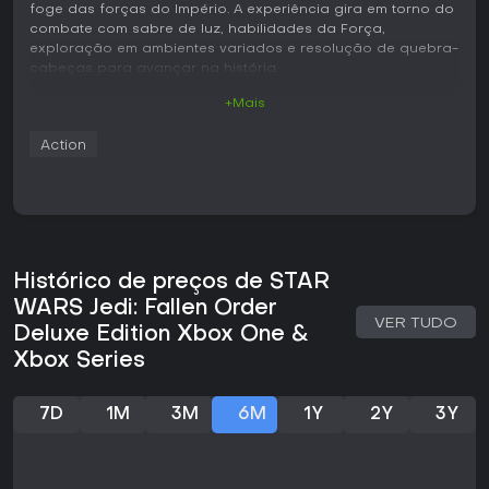
foge das forças do Império. A experiência gira em torno do
combate com sabre de luz, habilidades da Força,
exploração em ambientes variados e resolução de quebra-
cabeças para avançar na história.
+Mais
Jogabilidade
O combate é o principal foco e exige timing estratégico em
Action
vez de apertar botões sem parar. O jogador executa
ataques, paradas e esquivas com o sabre de luz, enquanto
administra um medidor de Força separado para usar
habilidades que desestabilizam ou causam dano aos
inimigos. Os adversários incluem stormtroopers, criaturas
selvagens e Inquisidores, cada um com padrões de ataque
diferentes que exigem observação antes de atacar.
Histórico de preços de STAR
Descansar nos pontos de meditação recupera recursos,
WARS Jedi: Fallen Order
mas faz reaparecerem a maioria dos inimigos próximos,
VER TUDO
Deluxe Edition Xbox One &
incentivando o uso cuidadoso dos recursos e o
conhecimento do mapa.
Xbox Series
A exploração acontece em biomas distintos, como florestas
antigas, penhascos expostos ao vento e selvas densas.
7D
1M
3M
6M
1Y
2Y
3Y
Novos poderes da Força e melhorias no sabre de luz
abrem gradualmente caminhos antes inacessíveis,
permitindo voltar a áreas anteriores para encontrar
segredos ou atalhos. Os quebra-cabeças costumam