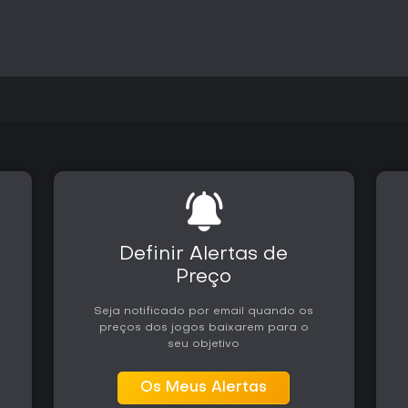
foco em folclore e dramas pesso
complexos ou mundos abertos ex
temas culturais do Sul dos Esta
Definir Alertas de
Preço
Seja notificado por email quando os
preços dos jogos baixarem para o
seu objetivo
Os Meus Alertas