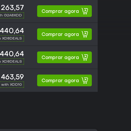
 263,57
Comprar agora
th G2A8XDD
440,64
Comprar agora
h XD8DEALS
440,64
Comprar agora
h XD8DEALS
 463,59
Comprar agora
 with XDD10