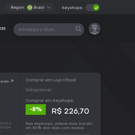
Region:
Brasil
Keyshops:
Todas as plataformas
as
Comprar em Loja Oficial:
Steam
Indisponível
Comprar em Keyshops:
-8%
R$ 226,70
 2026 o
Nas keyshops, esteve mais barato
plitude
em 80% dos dias com dados.
a