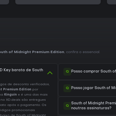
uth of Midnight Premium Edition
, confira o essencial.
 Key barata de South
Q
Posso comprar South of
os de desconto verificados,
Q
Posso jogar South of M
t Premium Edition
por
 na
Kinguin
e é uma das mais
 no XD.deals são entregues
South of Midnight Prem
diato após o pagamento. Os
Q
noutras assinaturas?
códigos promocionais
baixo de South of Midnight