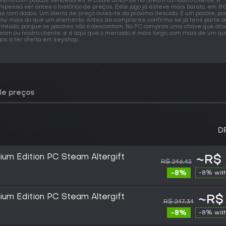
smo com poucos vendedores. A chave ativa-se na Steam ou noutro cliente, e
mpensa ver antes o histórico de preços. Este jogo já esteve mais barato, em 8
as com dados. Um alerta de preço avisa-te da próxima descida. É um pacote, por
clui mais do que um elemento. Antes de comprares, confirma se já tens parte d
nteúdo, porque os pacotes não o descontam. No PC compras uma chave que ativ
eam ou noutro cliente, e é aqui que o mercado é mais largo, com mais de um qu
gos a ter oferta em keyshop.
de preços
D
ium Edition PC Steam Altergift
~R$ 
R$ 246,42
-8%
-8% wit
ium Edition PC Steam Altergift
~R$ 
R$ 247,34
-8%
-8% wit