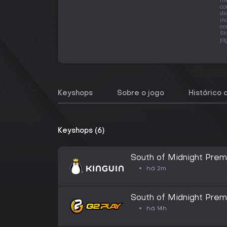
me
co
di
in
co
St
jo
Keyshops
Sobre o jogo
Histórico 
Keyshops (6)
South of Midnight Prem
há 2m
South of Midnight Prem
há 14h