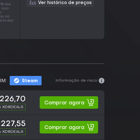
Ver histórico de preços
0% dos
 isso
o
as na
arto dos
Informação de risco:
RM:
Steam
226,70
Comprar agora
h XD8DEALS
227,55
Comprar agora
h XD8DEALS