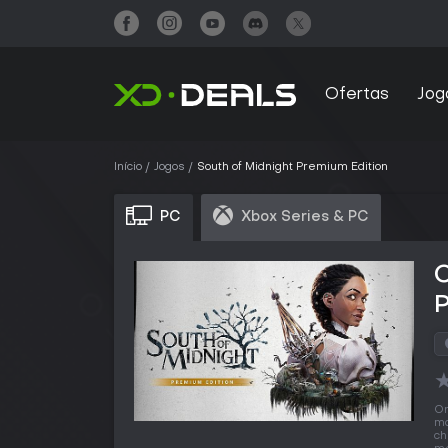
Ofertas
Jog
Início
Jogos
South of Midnight Premium Edition
PC
Xbox Series & PC
P
O
ma
ch