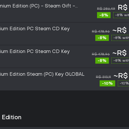
mium Edition (PC) - Steam Gift -
R$
R$ 286,49
-8%
-8% wi
mium Edition PC Steam CD Key
~R$ 
R$ 478,96
-8%
-8% wit
mium Edition PC Steam CD Key
~R$ 
R$ 478,96
-8%
-8% wit
mium Edition Steam (PC) Key GLOBAL
~R$
R$ 515,11
-10%
-10%
 Edition