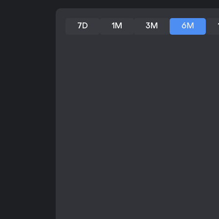
7D
1M
3M
6M