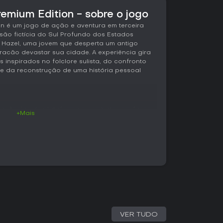
remium Edition - sobre o jogo
on é um jogo de ação e aventura em terceira
o fictícia do Sul Profundo dos Estados
 Hazel, uma jovem que desperta um antigo
acão devastar sua cidade. A experiência gira
 inspirados no folclore sulista, do confronto
e da reconstrução de uma história pessoal
 sequências de plataforma e combates em fases
+Mais
ilidades de tecelagem para se deslocar
r caminhos e invocar objetos etéreos, seja para
u obter vantagem em combate. Os confrontos
 onde os jogadores enfrentam grupos de
as de dor e sofrimento. Melhorias para os
das por meio de exploração opcional, como
ora do caminho principal.
o vertical e o uso criativo da tecelagem para
nas montanhas e outros cenários atmosféricos.
trado em cerca de doze horas, combinando
VER TUDO
u desvios em mundo aberto.