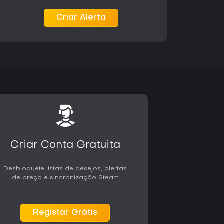
ais, em vez de sistemas multijogador
tensos. Quem valoriza progressão linear e
Criar Alerta
dos Unidos encontrará aqui o maior interesse.
Criar Conta Gratuita
Desbloqueie listas de desejos, alertas
de preço e sincronização Steam
Registar Grátis