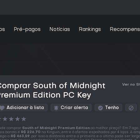
os
Pré-pagos
Notícias
Rankings
Recompens
Comprar South of Midnight
Ver no 
remium Edition PC Key
Adicionar à lista
Criar alerta
Tenho
★
★
★
★
★
nde comprar
South of Midnight Premium Edition
ao melhor preço? Em 7 ago.
is barato é
R$ 226,70
na Kinguin, entre 6 ofertas espalhadas por 4 lojas. A am
ega a
R$ 463,59
, por isso a distância entre a primeira e a última pode ser larg