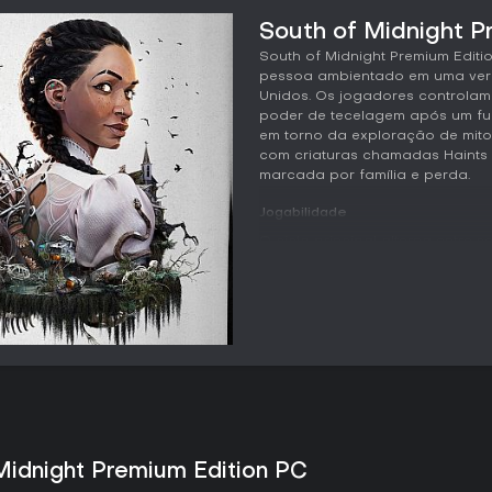
South of Midnight P
South of Midnight Premium Editi
pessoa ambientado em uma versã
Unidos. Os jogadores controlam
poder de tecelagem após um fur
em torno da exploração de mitos
com criaturas chamadas Haints 
marcada por família e perda.
Jogabilidade
O ciclo principal alterna entre
lineares. Hazel utiliza suas hab
rapidamente pelo ar, desobstrui
resolver desafios ambientais o
acontecem em arenas fechadas,
Haints, entidades ligadas a tem
poderes e a vida são encontra
entradas de diário espalhadas f
A locomoção prioriza o moviment
atravessar pântanos, vilarejos 
O jogo mantém um ritmo concen
Midnight Premium Edition PC
esses sistemas sem exageros o