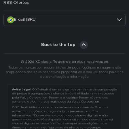
RSS Ofertas
Como ativar uma CD Key Battle.net?
Brasil (BRL)
Back to the top
© 2026 XD.deals. Todos os direitos reservados.
Todas as marcas comerciais, títulos de jogos, logótipos e imagens são
propriedade dos seus respetivos proprietários e são utilizados para fins
de identificação e informação.
Aviso Legal:
O XD.deals é um serviço independente de comparação
de preços e agregação de ofertas e não é afiliado nem endossado
pela Valve Corporation. Steam e o logótipo Steam são marcas
comerciais e/ou marcas registadas da Valve Corporation.
O XD.deals utiliza dados publicamente disponíveis da Steam e
exibe informações de preços de lojas terceiras para fins
informativos. Não vendemos produtos ou chaves digitais e não
garantimos a precisão, disponibilidade ou validade das ofertas ou
chaves digitais exibidas. Verifique sempre as condições finais
diretamente no site da loja antes de efetuar uma compra.