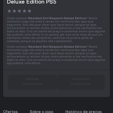
Deluxe Edition PS5
★
★
★
★
★
Onde comprar
Resident Evil Requiem Deluxe Edition
? Neste
momento o jogo não está à venda em nenhuma das lojas que
seguimos. Isso não quer dizer que fique assim, porque as lojas
acrescentam e retiram títulos continuamente e nós verificamo-las
todos os dias. Cria um alerta de preço e avisamos assim que alguma
loja publicar uma oferta. É um pacote, por isso inclui mais do que um
elemento. Antes de comprares, confirma se já tens parte do
conteúdo, porque os pacotes não o descontam.
Onde comprar
Resident Evil Requiem Deluxe Edition
? Neste
momento o jogo não está à venda em nenhuma das lojas que
seguimos. Isso não quer dizer que fique assim, porque as lojas
acrescentam e retiram títulos continuamente e nós verificamo-las
todos os dias. Cria um alerta de preço e avisamos assim que alguma
loja publicar uma oferta.
OFFICIAL
KEYSHOPS
Indisponível
Indisponível
Ofertas
Sobre o jogo
Histórico de preços