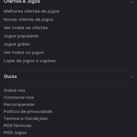
Ofertas e Jogos
Melhores ofertas de jogos
Novas ofertas de jogos
Ver todas as ofertas
Jogos populares
Jogos grátis
Ver todos os jogos
Lojas de jogos e cupões
Guias
FAQ
Sobre nós
Guias e tutoriais
Contacte-nos
Como ativar uma CD Key Steam?
Recompensas
Como ativar uma CD Key Epic Games?
Política de privacidade
Termos e Condições
Como ativar uma CD Key GOG?
RSS Noticias
Como ativar uma CD Key Ubisoft Connect?
RSS Jogos
Como ativar uma CD Key EA App?