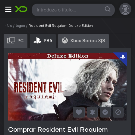
Todas
Início
Jogos
Resident Evil Requiem Deluxe Edition
PC
PS5
Xbox Series X|S
Comprar Resident Evil Requiem