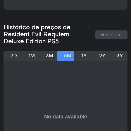
Em Resident Evil Requiem Deluxe Edition, o ciclo principal
gira em torno de exploração, gerenciamento de recursos e
combates contra inimigos infectados. Os jogadores
controlam personagens como Leon, que traz tiroteios
Histórico de preços de
habilidosos para as batalhas, com ênfase em mira precisa
e movimentação para sobreviver a hordas de zumbis. O
Resident Evil Requiem
VER TUDO
jogo alterna seções mais lentas e cheias de tensão com
Deluxe Edition PS5
sequências de ação acelerada, onde o design de som
amplifica cada rangido e gemido. A variedade de inimigos
mantém o interesse, desde mortos-vivos comuns até
7D
1M
3M
6M
1Y
2Y
3Y
variantes mutadas que exigem estratégias específicas,
como mirar em pontos fracos ou usar perigos ambientais.
As mecânicas incluem gerenciamento de inventário, com
slots limitados que obrigam escolhas difíceis sobre o que
carregar, como ervas para cura ou munição. Quebra-
cabeças interrompem a ação, geralmente envolvendo
itens-chave ou códigos para avançar em áreas trancadas.
A abordagem de dois personagens permite alternar entre
protagonistas, cada um com habilidades únicas que
alteram o desenrolar dos cenários, aumentando o replay
value com caminhos diferentes.
Modos de jogo