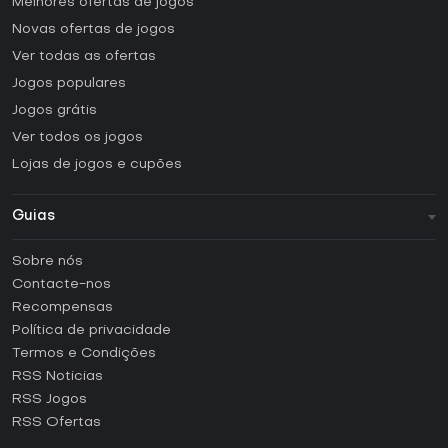
Melhores ofertas de jogos
Novas ofertas de jogos
Ver todas as ofertas
Jogos populares
Jogos grátis
Ver todos os jogos
Lojas de jogos e cupões
Guias
FAQ
Sobre nós
Guias e tutoriais
Contacte-nos
Como ativar uma CD Key Steam?
Recompensas
Como ativar uma CD Key Epic Games?
Política de privacidade
Termos e Condições
Como ativar uma CD Key GOG?
RSS Noticias
Como ativar uma CD Key Ubisoft Connect?
RSS Jogos
Como ativar uma CD Key EA App?
RSS Ofertas
Como ativar uma CD Key Battle.net?