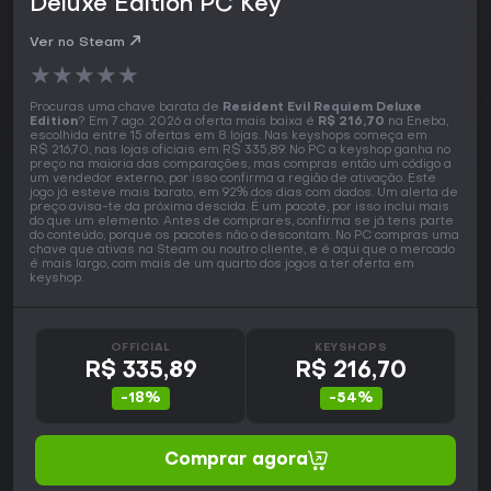
Deluxe Edition PC Key
Ver no Steam
★
★
★
★
★
Procuras uma chave barata de
Resident Evil Requiem Deluxe
Edition
? Em 7 ago. 2026 a oferta mais baixa é
R$ 216,70
na Eneba,
escolhida entre 15 ofertas em 8 lojas. Nas keyshops começa em
R$ 216,70, nas lojas oficiais em R$ 335,89. No PC a keyshop ganha no
preço na maioria das comparações, mas compras então um código a
um vendedor externo, por isso confirma a região de ativação. Este
jogo já esteve mais barato, em 92% dos dias com dados. Um alerta de
preço avisa-te da próxima descida. É um pacote, por isso inclui mais
do que um elemento. Antes de comprares, confirma se já tens parte
do conteúdo, porque os pacotes não o descontam. No PC compras uma
chave que ativas na Steam ou noutro cliente, e é aqui que o mercado
é mais largo, com mais de um quarto dos jogos a ter oferta em
keyshop.
OFFICIAL
KEYSHOPS
R$ 335,89
R$ 216,70
-18%
-54%
Comprar agora