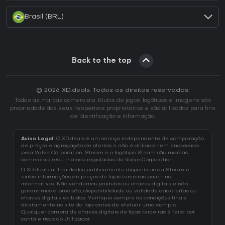
Brasil (BRL)
Back to the top
© 2026 XD.deals. Todos os direitos reservados.
Todas as marcas comerciais, títulos de jogos, logótipos e imagens são
propriedade dos seus respetivos proprietários e são utilizados para fins
de identificação e informação.
Aviso Legal:
O XD.deals é um serviço independente de comparação
de preços e agregação de ofertas e não é afiliado nem endossado
pela Valve Corporation. Steam e o logótipo Steam são marcas
comerciais e/ou marcas registadas da Valve Corporation.
O XD.deals utiliza dados publicamente disponíveis da Steam e
exibe informações de preços de lojas terceiras para fins
informativos. Não vendemos produtos ou chaves digitais e não
garantimos a precisão, disponibilidade ou validade das ofertas ou
chaves digitais exibidas. Verifique sempre as condições finais
diretamente no site da loja antes de efetuar uma compra.
Qualquer compra de chaves digitais de lojas terceiras é feita por
conta e risco do Utilizador.