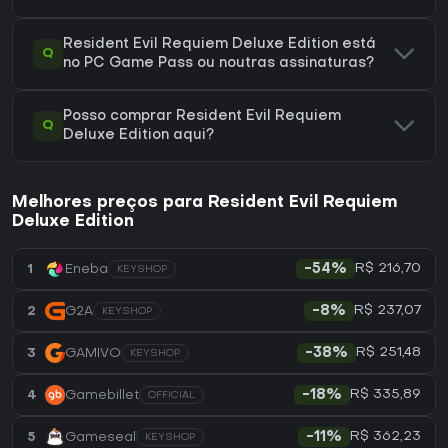
Resident Evil Requiem Deluxe Edition está
Q
no PC Game Pass ou noutras assinaturas?
Posso comprar Resident Evil Requiem
Q
Deluxe Edition aqui?
Melhores preços para Resident Evil Requiem
Deluxe Edition
R$ 216,70
1
Eneba
-54%
KEYSHOP
R$ 237,07
2
G2A
-8%
KEYSHOP
R$ 251,48
3
GAMIVO
-38%
KEYSHOP
R$ 335,89
4
Gamebillet
-18%
OFFICIAL
R$ 362,23
5
Gameseal
-11%
KEYSHOP