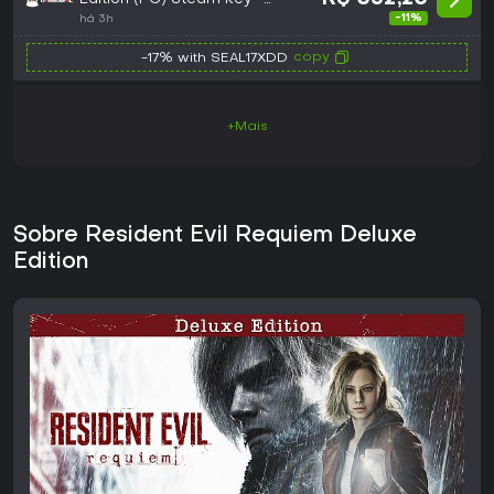
ROW
-11%
há 3h
copy
-17% with SEAL17XDD
+Mais
Sobre Resident Evil Requiem Deluxe
Edition