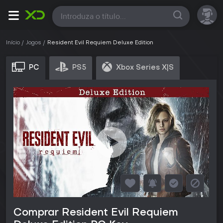
Todas
Início
Jogos
Resident Evil Requiem Deluxe Edition
PC
PS5
Xbox Series X|S
Comprar Resident Evil Requiem