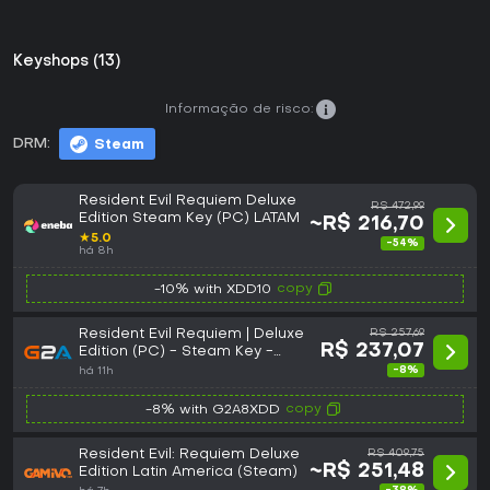
Keyshops (13)
Informação de risco:
DRM:
Steam
Resident Evil Requiem Deluxe
R$ 472,99
Edition Steam Key (PC) LATAM
~R$ 216,70
★
5.0
-54%
há 8h
copy
-10% with XDD10
Resident Evil Requiem | Deluxe
R$ 257,69
R$ 237,07
Edition (PC) - Steam Key -
LATAM
-8%
há 11h
copy
-8% with G2A8XDD
Resident Evil: Requiem Deluxe
R$ 409,75
~R$ 251,48
Edition Latin America (Steam)