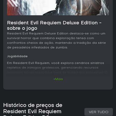
Resident Evil Requiem Deluxe Edition -
sobre o jogo
Resident Evil Requiem Deluxe Edition destaca-se como um
survival horror que combina exploração tensa com
confrontos cheios de ação, mantendo a tradição da série
de pesadelos infestados de zumbis.
Jogabilidade
Em Resident Evil Requiem, você explora cenários sinistros
repletos de inimigos grotescos, gerenciando recursos
escassos como munição e itens de cura para sobreviver. O
jogo aposta em uma narrativa com dois personagens,
+Mais
alternando entre protagonistas para enriquecer quebra-
cabeças e combates. Os confrontos são responsivos, com
mecânicas de mira e tiro que premiam a precisão contra
inimigos variados, de zumbis lentos a mutantes ágeis. A
exploração envolve buscas por chaves, documentos e
Histórico de preços de
melhorias, muitas vezes em áreas mal iluminadas que
amplificam o terror.
Resident Evil Requiem
VER TUDO