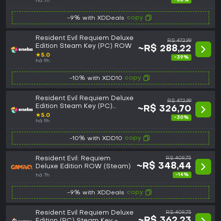
-38%
há 7h
copy
-9% with XDDeals
Resident Evil Requiem Deluxe
R$ 472,99
Edition Steam Key (PC) ROW
~R$ 288,22
★
5.0
-39%
há 9h
copy
-10% with XDD10
Resident Evil Requiem Deluxe
R$ 472,99
Edition Steam Key (PC)
~R$ 326,70
GLOBAL
★
5.0
-30%
há 9h
copy
-10% with XDD10
Resident Evil: Requiem
R$ 409,75
~R$ 348,44
Deluxe Edition ROW (Steam)
-14%
há 7h
copy
-9% with XDDeals
Resident Evil Requiem Deluxe
R$ 409,75
~R$ 362,23
Edition (PC) Steam Key -