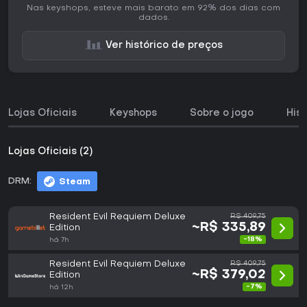
Nas keyshops, esteve mais barato em 92% dos dias com
dados.
Ver histórico de preços
Lojas Oficiais
Keyshops
Sobre o jogo
His
Lojas Oficiais (2)
DRM:
Steam
Resident Evil Requiem Deluxe
R$ 409,75
~R$ 335,89
Edition
-18%
há 7h
Resident Evil Requiem Deluxe
R$ 409,75
~R$ 379,02
Edition
-7%
há 12h