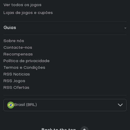
Ver todos os jogos
Lojas de jogos e cupões
Guias
FAQ
Sobre nós
Guias e tutoriais
Contacte-nos
Como ativar uma CD Key Steam?
Recompensas
Como ativar uma CD Key Epic Games?
Política de privacidade
Termos e Condições
Como ativar uma CD Key GOG?
RSS Noticias
Como ativar uma CD Key Ubisoft Connect?
RSS Jogos
Como ativar uma CD Key EA App?
RSS Ofertas
Como ativar uma CD Key Battle.net?
Brasil (BRL)