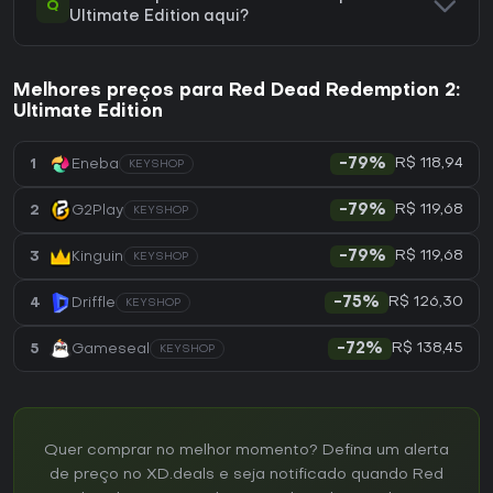
Q
Ultimate Edition aqui?
Melhores preços para Red Dead Redemption 2:
Ultimate Edition
R$ 118,94
1
Eneba
-79%
KEYSHOP
R$ 119,68
2
G2Play
-79%
KEYSHOP
R$ 119,68
3
Kinguin
-79%
KEYSHOP
R$ 126,30
4
Driffle
-75%
KEYSHOP
R$ 138,45
5
Gameseal
-72%
KEYSHOP
Quer comprar no melhor momento? Defina um alerta
de preço no XD.deals e seja notificado quando Red