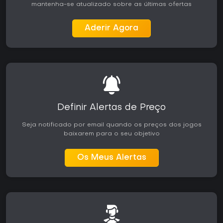
mantenha-se atualizado sobre as últimas ofertas
O Modo História oferece uma experiência extensa e
centrada em personagens, focada em lealdade e
ambiguidade moral, atraindo quem valoriza narrativas
Aderir Agora
cinematográficas e jogabilidade metódica. Red Dead
Online continua recebendo desafios e bônus semanais,
mantendo um conjunto de atividades para quem se
interessa pela vida cooper<|eos|>
Definir Alertas de Preço
Seja notificado por email quando os preços dos jogos
baixarem para o seu objetivo
Os Meus Alertas