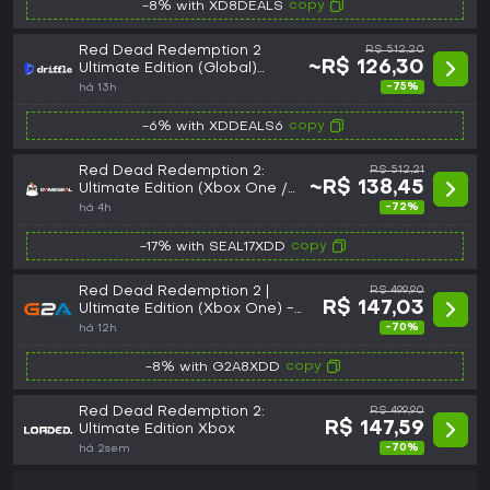
copy
-8% with XD8DEALS
Red Dead Redemption 2
R$ 512,20
~R$ 126,30
Ultimate Edition (Global)
(Xbox One) - Xbox Live -
-75%
há 13h
Digital Key
copy
-6% with XDDEALS6
Red Dead Redemption 2:
R$ 512,21
~R$ 138,45
Ultimate Edition (Xbox One /
Xbox Series X|S) Xbox Live
-72%
há 4h
Key - GLOBAL
copy
-17% with SEAL17XDD
Red Dead Redemption 2 |
R$ 499,90
R$ 147,03
Ultimate Edition (Xbox One) -
Xbox Live Key - GLOBAL
-70%
há 12h
copy
-8% with G2A8XDD
Red Dead Redemption 2:
R$ 499,90
R$ 147,59
Ultimate Edition Xbox
-70%
há 2sem