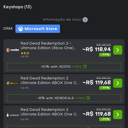
Keyshops (13)
Informação de risco:
DRM:
Microsoft Store
Red Dead Redemption 2 -
R$ 591,25
Ultimate Edition (Xbox One)
~R$ 118,94
Xbox Live Key GLOBAL
★
5.0
-79%
há 9h
copy
-10% with XDD10
Red Dead Redemption 2
R$ 591,25
~R$ 119,68
Ultimate Edition XBOX One CD
Key
-79%
há 9h
copy
-8% with XD8DEALS
Red Dead Redemption 2
R$ 591,25
~R$ 119,68
Ultimate Edition XBOX One CD
Key
-79%
há 9h