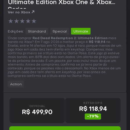
Ultimate Edition Xbox One & Xbox
Series
Ver no Xbox
★
★
★
★
★
Edições:
Standard
Special
Ultimate
Onde comprar
Red Dead Redemption 2: Ultimate Edition
mais
barato na Xbox? Em 7 ago. 2026 o melhor preço é
R$ 118,94
na
Eneba, entre 14 ofertas em 10 lojas. Aqui é raro, porque menos de um
jogo Xbox em cada dez tem oferta em keyshop. Compensa, mas
confirma primeiro se o título está no Game Pass. Este jogo já esteve
mais barato, em 85% dos dias com dados. Um alerta de preço avisa-
te da próxima descida. É um pacote, por isso inclui mais do que um
elemento. Antes de comprares, confirma se já tens parte do
conteúdo, porque os pacotes não o descontam. Na Xbox menos de um
jogo em cada dez tem oferta em keyshop, por isso antes de
comprares confirma se o título está no Game Pass.
Action
KEYSHOPS
OFFICIAL
R$ 118,94
R$ 499,90
-79%