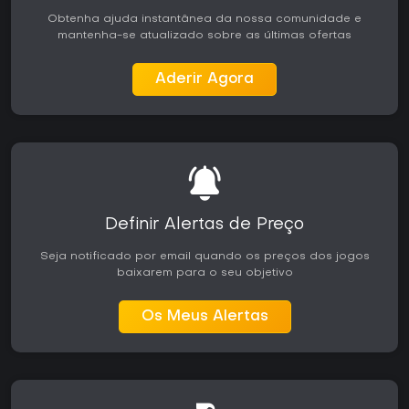
profundidade da narrativa e pela qualidade técnica.
Obtenha ajuda instantânea da nossa comunidade e
Críticos e jogadores destacam a força da história, o nível
mantenha-se atualizado sobre as últimas ofertas
de detalhe nas animações e nos cenários, além da
sensação de imersão proporcionada pelo mundo aberto.
As vendas permanecem sólidas anos após o lançamento,
Aderir Agora
mostrando o interesse contínuo de novos jogadores e
veteranos.
A campanha para um jogador atrai quem busca aventuras
longas e centradas em personagens, com escolhas que
têm peso. Red Dead Online é indicado para quem prefere
atividades em grupo ou progressão constante em um
cenário persistente. O jogo roda em PS4 e PS5, com
desempenho aprimorado em alguns casos graças à
Definir Alertas de Preço
retrocompatibilidade. Quem aprecia ritmo mais reflexivo,
exploração e narrativas no estilo faroeste encontrará
Seja notificado por email quando os preços dos jogos
bastante conteúdo, enquanto quem busca ação mais
baixarem para o seu objetivo
rápida ou atualizações frequentes pode preferir outros
títulos. A disponibilidade nas plataformas atuais de
PlayStation torna o jogo acessível sem necessidade de
Os Meus Alertas
hardware adicional.