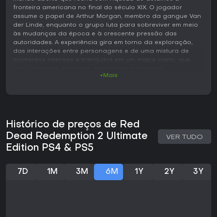
fronteira americana no final do século XIX. O jogador
assume o papel de Arthur Morgan, membro da gangue Van
der Linde, enquanto o grupo luta para sobreviver em meio
às mudanças da época e à crescente pressão das
autoridades. A experiência gira em torno da exploração,
das interações entre personagens e de uma mistura de
momentos intensos e tranquilos em um mapa vasto, que
inclui florestas, planícies, montanhas e vilarejos.
+Mais
Jogabilidade
O ciclo principal envolve deslocamentos a cavalo, tiroteios,
cumprimento de objetivos ligados às atividades da gangue
e o gerenciamento dos atributos de Arthur. Os movimentos
Histórico de preços de Red
são intencionais, com animações realistas para montar,
mirar e atravessar diferentes terrenos. O combate exige uso
Dead Redemption 2 Ultimate
VER TUDO
de cobertura, mira em câmera lenta para tiros precisos e
Edition PS4 & PS5
controle de recursos como munição e itens de cura. Fora
das missões, é possível caçar animais para obter peles e
carne, pescar nos rios ou interagir com o ambiente por
7D
1M
3M
6M
1Y
2Y
3Y
meio de acampamentos e criação de itens.
Um sistema de honra registra as escolhas morais feitas
durante encontros com personagens controlados pela IA.
Atitudes positivas aumentam a honra e influenciam a forma