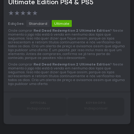
Ultimate Edition PS4 & PS5
★
★
★
★
★
Edições:
Standard
Ultimate
Onde comprar
Red Dead Redemption 2 Ultimate Edition
? Neste
momento o jogo não está à venda em nenhuma das lojas que
seguimos. Isso não quer dizer que fique assim, porque as lojas
acrescentam e retiram títulos continuamente e nós verificamo-las
todos os dias. Cria um alerta de preço e avisamos assim que alguma
loja publicar uma oferta. É um pacote, por isso inclui mais do que um
elemento. Antes de comprares, confirma se já tens parte do
conteúdo, porque os pacotes não o descontam.
Onde comprar
Red Dead Redemption 2 Ultimate Edition
? Neste
momento o jogo não está à venda em nenhuma das lojas que
seguimos. Isso não quer dizer que fique assim, porque as lojas
acrescentam e retiram títulos continuamente e nós verificamo-las
todos os dias. Cria um alerta de preço e avisamos assim que alguma
loja publicar uma oferta.
OFFICIAL
KEYSHOPS
Indisponível
Indisponível