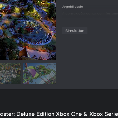
Jogabilidade
A construção conta com ferramen
posicionamento rápido quanto p
possibilitam inserir centenas d
cenário prontos para agilizar o
Simulation
manualmente, a montagem peça 
atrações e estruturas, enquanto
a paisagem conforme a visão do
visitantes reagem imediatament
novas atrações, criando um amb
respondem diretamente às escol
A gestão vai além da construção
contrata funcionários e acompa
manter altos níveis de satisfaçã
de modo que escolhas ruins de 
refletem rapidamente na queda d
melhorias constantes e recomp
crescimento estável.
Modos de Jogo
O modo Carreira oferece uma p
oaster: Deluxe Edition Xbox One & Xbox Seri
parques. Em cada local, o jogad