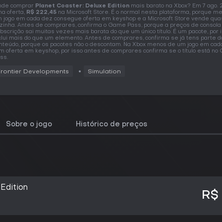
nde comprar
Planet Coaster: Deluxe Edition
mais barato na Xbox? Em 7 ago. 
a oferta,
R$ 222,45
na Microsoft Store. É o normal nesta plataforma, porque m
 jogo em cada dez consegue oferta em keyshop e a Microsoft Store vende qua
zinha. Antes de comprares, confirma o Game Pass, porque a preços de consola
bscrição sai muitas vezes mais barata do que um único título. É um pacote, por 
clui mais do que um elemento. Antes de comprares, confirma se já tens parte d
nteúdo, porque os pacotes não o descontam. Na Xbox menos de um jogo em cad
m oferta em keyshop, por isso antes de comprares confirma se o título está n
ss.
Frontier Developments
Simulation
Sobre o jogo
Histórico de preços
Edition
R$ 