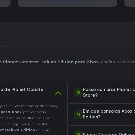
e Planet Coaster: Deluxe Edition para Xbox
, confira o essen
o de Planet Coaster:
Posso comprar Planet C
Q
Store?
os de desconto verificados,
Em que consolas Xbox p
n para Xbox
por apenas
Q
Edition?
os listados no XD.deals são
e o código na sua conta
r: Deluxe Edition
na sua
Q