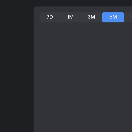
7D
1M
3M
6M