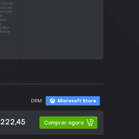
2026 há
enos de
se tudo
 a
isso
o
a dez
o Game
DRM:
Microsoft Store
222,45
Comprar agora