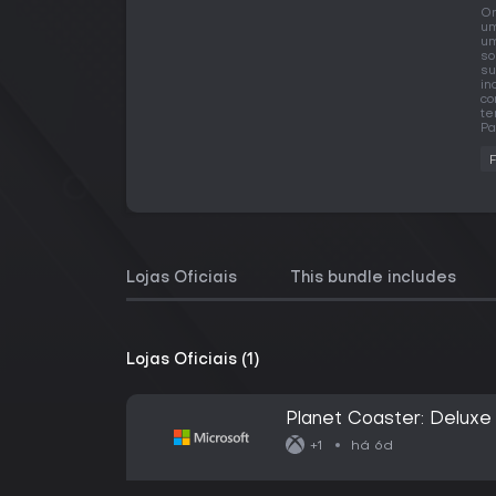
O
um
um
so
su
in
co
te
Pa
Lojas Oficiais
This bundle includes
Lojas Oficiais (1)
Planet Coaster: Deluxe 
há 6d
+1