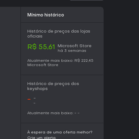
uro conforme o desempenho. Cumprir os
e aumenta o nível de carreira, combinando
 de construção criativa.
Mínimo histórico
meça com recursos limitados em um terreno
escente por meio de restrições orçamentárias. O
Histórico de preços das lojas
ecursos, mantendo total liberdade criativa
oficiais
o Sandbox remove todas as restrições
recendo uma tela em branco para projetos e
Microsoft Store
R$ 55,61
há 3 semanas
Atualmente mais baixo:
R$ 222,45
os modos Carreira e Desafio como objetivos
Microsoft Store
s específicas ou atingir metas de lucro. Esses
m restringir a criatividade geral.
tilhamento
Histórico de preços dos
keyshops
omo hub central para o conteúdo da
ixar montanhas-russas, pacotes de cenário,
-
-
s criados por outros usuários e integrá-los aos
-
ações originais, é possível compartilhar designs
Atualmente mais baixo:
-
-
a amplia muito as opções disponíveis e mantém
 da base de jogadores.
rsonalização de cenário enriquecem cada
À espera de uma oferta melhor?
nível do solo, adicionar detalhes
Crie um alerta.