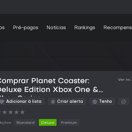
os
Pré-pagos
Notícias
Rankings
Recompens
omprar Planet Coaster:
Ver no
eluxe Edition Xbox One &
box Series
Adicionar à lista
Criar alerta
Tenho
★
★
★
★
★
ições:
Standard
Deluxe
Premium