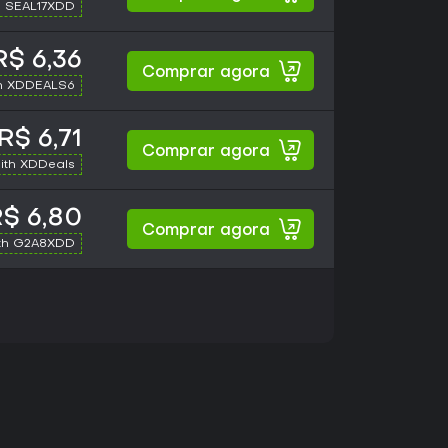
h SEAL17XDD
R$ 6,36
Comprar agora
h XDDEALS6
R$ 6,71
Comprar agora
ith XDDeals
$ 6,80
Comprar agora
th G2A8XDD