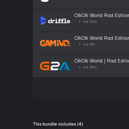
OlliOlli World Rad Editi
Key
há 53m
OlliOlli World Rad Editi
há 15h
OlliOlli World | Rad Ed
há 34m
This bundle includes (4)