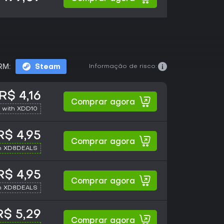
Informação de risco:
RM:
Steam
R$ 4,16
Comprar agora
 with XDD10
R$ 4,95
Comprar agora
h XD8DEALS
R$ 4,95
Comprar agora
h XD8DEALS
R$ 5,29
Comprar agora