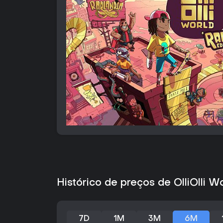
Histórico de preços de OlliOlli W
7D
1M
3M
6M