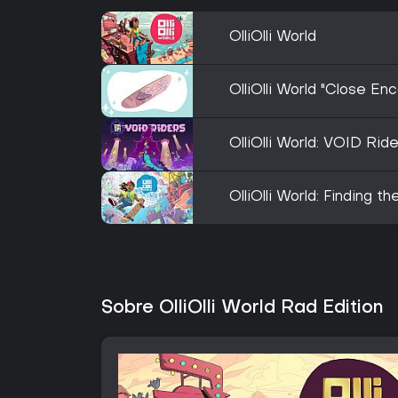
OlliOlli World
OlliOlli World "Close E
OlliOlli World: VOID Rid
OlliOlli World: Finding t
Sobre OlliOlli World Rad Edition