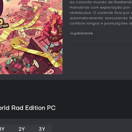
ao colorido mundo de Radlandia
manobras com exploração por fa
obstáculos. O controle fica por
automaticamente, executando fl
combos longos e pontuações al
Jogabilidade
O ciclo principal consiste em fl
manobras sem cair. O moviment
enquanto o analógico esquerdo c
grabs. Os gatilhos adicionam sp
rides e grind switches ampliam
pelas cinco áreas principais.
Cada fase oferece vários cami
exploração. Os jogadores cole
que exigem manobras ou trajeto
com a sequência de manobras be
grinds e manuals em sequências 
ainda mais profundidade para 
orld Rad Edition PC
A personalização abrange apar
animações de manobras. Essas 
gameplay, permitindo que os jo
1Y
2Y
3Y
dominam o tempo de cada movi