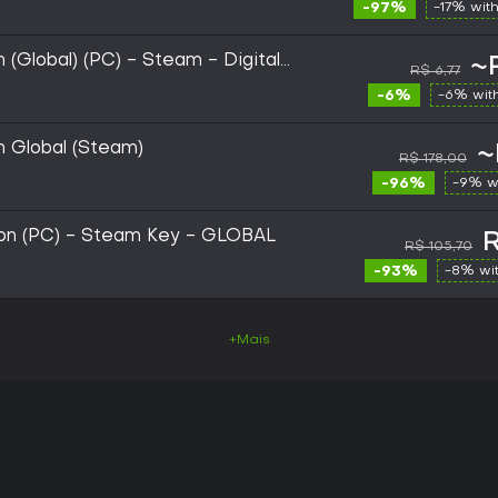
-97%
-17% wit
on (Global) (PC) - Steam - Digital
~
R$ 6,77
-6%
-6% wit
on Global (Steam)
~
R$ 178,00
-96%
-9% w
ition (PC) - Steam Key - GLOBAL
R
R$ 105,70
-93%
-8% wi
+Mais