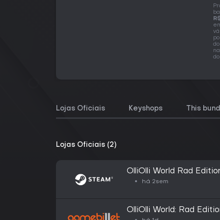
Pr
ba
R$
em
vá
po
do
na
do
Lojas Oficiais
Keyshops
This bund
Lojas Oficiais (2)
OlliOlli World Rad Editio
há 2sem
OlliOlli World: Rad Editi