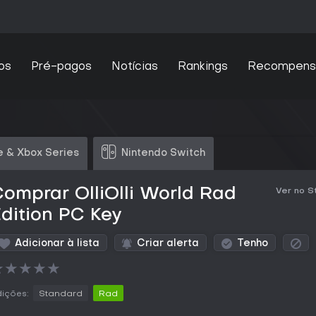
os
Pré-pagos
Notícias
Rankings
Recompens
 & Xbox Series
Nintendo Switch
omprar OlliOlli World Rad
Ver no 
dition PC Key
Adicionar à lista
Criar alerta
Tenho
★
★
★
★
★
ições:
Standard
Rad