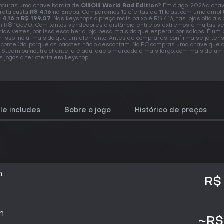
ocuras uma chave barata de
OlliOlli World Rad Edition
? Em 6 ago. 2026 a cha
rata custa
R$ 4,16
na Eneba. Comparamos 12 ofertas de 11 lojas, com uma ampl
 4,16
a
R$ 199,07
. Nas keyshops o preço mais baixo é R$ 4,16, nas lojas oficiai
 R$ 105,70. Com tantos vendedores a distância entre os extremos é muitas v
rias vezes, por isso escolher a loja pesa mais do que esperar por saldos. É um 
r isso inclui mais do que um elemento. Antes de comprares, confirma se já ten
 conteúdo, porque os pacotes não o descontam. No PC compras uma chave que a
 Steam ou noutro cliente, e é aqui que o mercado é mais largo, com mais de um
s jogos a ter oferta em keyshop.
le includes
Sobre o jogo
Histórico de preços
n
R$
on
~R$