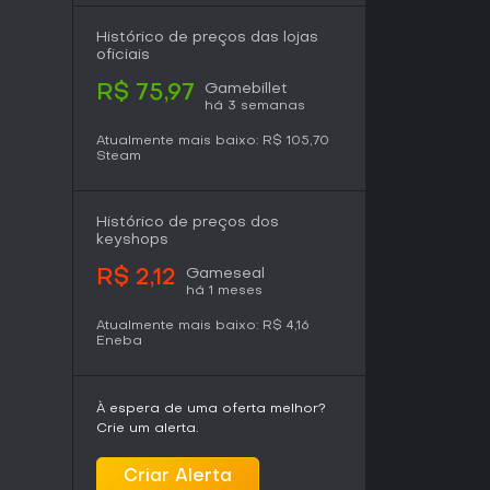
e, com introdução gradual de técnicas
inds nas zonas mais avançadas.
Histórico de preços das lojas
oficiais
Gamebillet
R$ 75,97
ece em uma campanha com história ambientada
há 3 semanas
dá ao completar fases, conhecer personagens e
que misturam objetivos de pontuação com tarefas
Atualmente mais baixo:
R$ 105,70
Steam
anha libera conteúdo adicional.
ontra um sistema de ligas online com
tistas disputam as melhores pontuações de
Histórico de preços dos
m gerador aleatório de fases cria novas
keyshops
s escolhidos, permitindo tanto treinos solo
Gameseal
m outros. O modo Sandbox oferece espaços
R$ 2,12
há 1 meses
experimentação de manobras sem restrições de
Atualmente mais baixo:
R$ 4,16
Eneba
íncronas formam os elementos multiplayer,
s de pontuação sem partidas em tempo real.
 de jogo depois da história, focando em
À espera de uma oferta melhor?
s pessoais ou desafios gerados.
Crie um alerta.
Criar Alerta
 unindo ambientes vibrantes, personagens