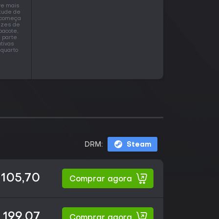
ve mais
itude de
s começa
ezes de
pacote,
s parte
tivas
 quarto
DRM:
Steam
 105,70
Comprar agora
 199,07
Comprar agora