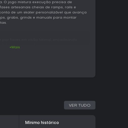
. O jogo mistura execução precisa de
ses artesanais cheias de ramps, rails e
 conta de um skater personalizável que avança
ips, grabs, grinds e manuals para montar
tas.
uir por fases em visão lateral, encadeando
o básico usa um botão para empurrar,
+Mais
omanda os flip tricks e o direito controla os
ins, e mecânicas novas como wall rides, stair
 as possibilidades conforme o jogador avança
nhos e rotas escondidas que recompensam a
tam itens e cumprem desafios dos companheiros
s específicos. O multiplicador de combo cresce
m-sucedidas, incentivando a ligação de flips,
estendidas. Late tricks e tweaks acrescentam
quem busca pontuações maiores.
VER TUDO
ência do personagem, estilo da prancha e
opções se integram diretamente ao fluxo do
gadores expressem seu estilo enquanto
Mínimo histórico
mento. Os controles permanecem responsivos