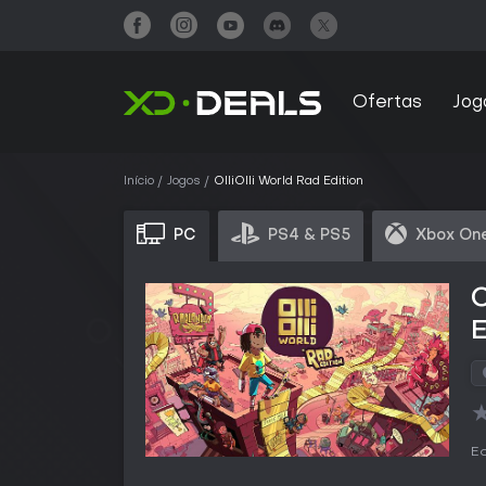
Ofertas
Jog
Início
Jogos
OlliOlli World Rad Edition
PC
PS4 & PS5
Xbox One
C
E
Ed