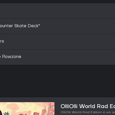
ncounter Skate Deck"
ers
he Flowzone
OlliOlli World Rad Ed
OlliOlli World Rad Edition é um 