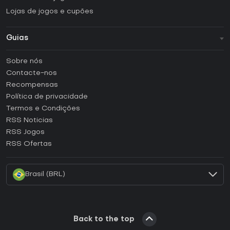
Lojas de jogos e cupões
Guias
FAQ
Sobre nós
Guias e tutoriais
Contacte-nos
Como ativar uma CD Key Steam?
Recompensas
Como ativar uma CD Key Epic Games?
Política de privacidade
Termos e Condições
Como ativar uma CD Key GOG?
RSS Noticias
Como ativar uma CD Key Ubisoft Connect?
RSS Jogos
Como ativar uma CD Key EA App?
RSS Ofertas
Como ativar uma CD Key Battle.net?
Brasil (BRL)
Back to the top