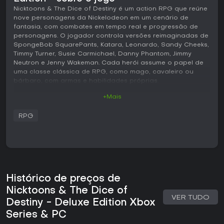
Nicktoons & The Dice of Destiny é um action RPG que reúne
nove personagens da Nickelodeon em um cenário de
fantasia, com combates em tempo real e progressão de
personagens. O jogador controla versões reimaginadas de
SpongeBob SquarePants, Katara, Leonardo, Sandy Cheeks,
Timmy Turner, Susie Carmichael, Danny Phantom, Jimmy
Neutron e Jenny Wakeman. Cada herói assume o papel de
uma classe clássica de RPG, como mago, cavaleiro ou
bárbaro, com armas e habilidades próprias.
+Mais
Jogabilidade
O foco do jogo está na exploração de cenários coloridos
RPG
de fantasia inspirados nos universos originais dos
personagens. Os combates acontecem em tempo real,
permitindo ataques corpo a corpo, uso de magias e
combos que exigem boa sincronia. Cada um dos nove
heróis possui movimentos e estilos de jogo distintos, o que
incentiva o jogador a se adaptar ao ritmo de cada um
durante as batalhas.
Histórico de preços de
Nicktoons & The Dice of
Conforme a história avança, é possível aprimorar armas e
VER TUDO
desbloquear novas habilidades. Os combates contra
Destiny - Deluxe Edition Xbox
inimigos comuns levam a confrontos contra chefes com
Series & PC
mecânicas específicas. O sistema mistura ação direta com