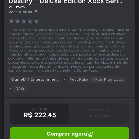
Destiny - Deluxe Edition Xbox Series
& PC
Ver no Xbox
★
★
★
★
★
Onde comprar
Nicktoons & The Dice of Destiny - Deluxe Edition
mais barato na Xbox? Em 10 ago. 2026 há uma oferta,
R$ 222,45
na
Microsoft Store. É o normal nesta plataforma, porque menos de um
jogo em cada dez consegue oferta em keyshop e a Microsoft Store
vende quase tudo sozinha. Antes de comprares, confirma o Game
Pass, porque a preços de consola a subscrição sai muitas vezes
mais barata do que um único título. É um pacote, por isso inclui mais
do que um elemento. Antes de comprares, confirma se já tens parte
do conteúdo, porque os pacotes não o descontam. Na Xbox menos de
um jogo em cada dez tem oferta em keyshop, por isso antes de
comprares confirma se o título está no Game Pass.
GameMill Entertainment
Petit Fabrik / Fair Play Labs
RPG
OFFICIAL
KEYSHOPS
R$ 222,45
Indisponível
Comprar agora