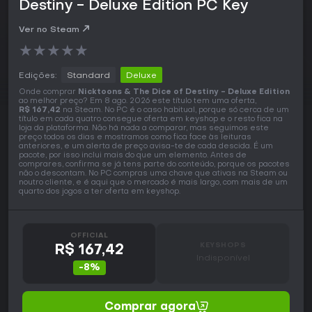
Destiny - Deluxe Edition PC Key
Ver no Steam
★
★
★
★
★
Edições:
Standard
Deluxe
Onde comprar
Nicktoons & The Dice of Destiny - Deluxe Edition
ao melhor preço? Em 8 ago. 2026 este título tem uma oferta,
R$ 167,42
na Steam. No PC é o caso habitual, porque só cerca de um
título em cada quatro consegue oferta em keyshop e o resto fica na
loja da plataforma. Não há nada a comparar, mas seguimos este
preço todos os dias e mostramos como fica face às leituras
anteriores, e um alerta de preço avisa-te de cada descida. É um
pacote, por isso inclui mais do que um elemento. Antes de
comprares, confirma se já tens parte do conteúdo, porque os pacotes
não o descontam. No PC compras uma chave que ativas na Steam ou
noutro cliente, e é aqui que o mercado é mais largo, com mais de um
quarto dos jogos a ter oferta em keyshop.
OFFICIAL
KEYSHOPS
R$ 167,42
Indisponível
-8%
Comprar agora