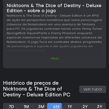
Nicktoons & The Dice of Destiny - Deluxe
Edition - sobre o jogo
Nicktoons & The Dice of Destiny - Deluxe Edition é um RPG
de ação em perspectiva isométrica que reúne personagens
clássicos da Nickelodeon em uma aventura de fantasia
para PC. Os jogadores controlam heróis como Timmy Turner,
SpongeBob SquarePants e Danny Phantom enquanto
exploram masmorras inspiradas em diferentes universos da
Nickelodeon. O jogo foca em combates diretos, progressão
de personagens e suporte a até quatro jogadores em
modo cooperativo local.
+Mais
Jogabilidade
O ciclo principal envolve explorar fases temáticas, derrotar
inimigos, coletar itens e aprimorar equipamentos e
habilidades. O combate inclui ataques básicos, golpes
especiais e uma rolagem de esquiva, com cada
Histórico de preços de
personagem ocupando papéis distintos, como mago à
distância, cavaleiro corpo a corpo, ladino, bárbaro ou
Nicktoons & The Dice of
VER TUDO
curandeiro. É preciso gerenciar vida e mana ao longo das
Destiny - Deluxe Edition PC
fases, que ocasionalmente apresentam chefes. Entre as
fases, um hub central oferece acesso a lojas, missões
secundárias e troca de personagens para testar diferentes
7D
1M
3M
6M
1Y
2Y
3Y