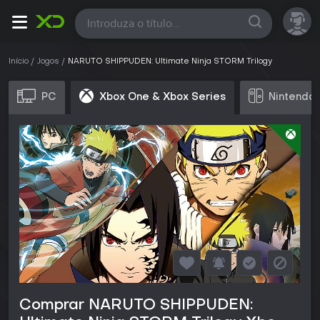
Todas
Início
Jogos
NARUTO SHIPPUDEN: Ultimate Ninja STORM Trilogy
PC
Xbox One & Xbox Series
Nintendo 
Comprar NARUTO SHIPPUDEN: