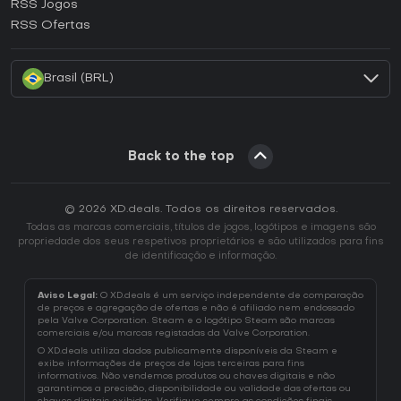
RSS Jogos
Como ativar uma CD Key EA App?
RSS Ofertas
Como ativar uma CD Key Battle.net?
Brasil (BRL)
Back to the top
© 2026 XD.deals. Todos os direitos reservados.
Todas as marcas comerciais, títulos de jogos, logótipos e imagens são
propriedade dos seus respetivos proprietários e são utilizados para fins
de identificação e informação.
Aviso Legal:
O XD.deals é um serviço independente de comparação
de preços e agregação de ofertas e não é afiliado nem endossado
pela Valve Corporation. Steam e o logótipo Steam são marcas
comerciais e/ou marcas registadas da Valve Corporation.
O XD.deals utiliza dados publicamente disponíveis da Steam e
exibe informações de preços de lojas terceiras para fins
informativos. Não vendemos produtos ou chaves digitais e não
garantimos a precisão, disponibilidade ou validade das ofertas ou