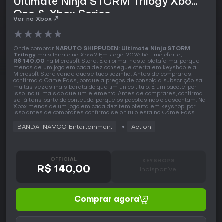
Ultimate Ninja STORM Trilogy Xbox
One & Xbox Series
Ver no Xbox
★
★
★
★
★
Onde comprar
NARUTO SHIPPUDEN: Ultimate Ninja STORM
Trilogy
mais barato na Xbox? Em 7 ago. 2026 há uma oferta,
R$ 140,00
na Microsoft Store. É o normal nesta plataforma, porque
menos de um jogo em cada dez consegue oferta em keyshop e a
Microsoft Store vende quase tudo sozinha. Antes de comprares,
confirma o Game Pass, porque a preços de consola a subscrição sai
muitas vezes mais barata do que um único título. É um pacote, por
isso inclui mais do que um elemento. Antes de comprares, confirma
se já tens parte do conteúdo, porque os pacotes não o descontam. Na
Xbox menos de um jogo em cada dez tem oferta em keyshop, por
isso antes de comprares confirma se o título está no Game Pass.
BANDAI NAMCO Entertainment
Action
OFFICIAL
KEYSHOPS
R$ 140,00
Indisponível
Comprar agora