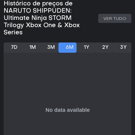
específicas durante a partida. Os aliados de suporte
Histórico de preços de
oferecem ataques extras ou opções defensivas, enquanto
NARUTO SHIPPUDEN:
itens acessados pelo direcional permitem mudar o rumo da
luta ao melhorar atributos ou aplicar efeitos de status.
Ultimate Ninja STORM
VER TUDO
Quando dois lutadores ativam ataques especiais ao
Trilogy Xbox One & Xbox
mesmo tempo, um minigame de confronto de jutsu decide o
Series
resultado por meio de inputs rápidos. Golpes definitivos
também podem ser carregados para gerar impactos
cinematográficos em acertos bem-sucedidos.
7D
1M
3M
6M
1Y
2Y
3Y
O progresso está ligado diretamente às campanhas da
história. Completar missões libera novos lutadores para os
demais modos. O primeiro jogo oferece exploração mais
aberta em um hub, enquanto os títulos seguintes
apresentam áreas maiores que guiam o jogador por
objetivos com uma mistura de narrativa linear e atividades
secundárias.
Modos de Jogo
Ultimate Mission e Ultimate Adventure são os principais
modos para um jogador. Eles acompanham a narrativa do
anime por meio de missões, cenas e segmentos de
exploração que avançam a trama e apresentam novos
personagens e habilidades.