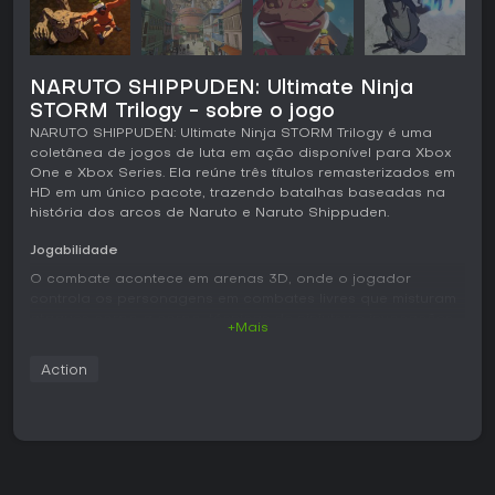
NARUTO SHIPPUDEN: Ultimate Ninja
STORM Trilogy - sobre o jogo
NARUTO SHIPPUDEN: Ultimate Ninja STORM Trilogy é uma
coletânea de jogos de luta em ação disponível para Xbox
One e Xbox Series. Ela reúne três títulos remasterizados em
HD em um único pacote, trazendo batalhas baseadas na
história dos arcos de Naruto e Naruto Shippuden.
Jogabilidade
O combate acontece em arenas 3D, onde o jogador
controla os personagens em combates livres que misturam
ataques corpo a corpo, técnicas de ninjutsu e invocações
+Mais
de aliados. O movimento é livre em todas as direções, com
a câmera acompanhando a ação por diferentes ângulos.
Action
As lutas valorizam o posicionamento e o tempo certo para
encadear golpes básicos em combos especiais e preparar
os poderosos ultimate jutsu.
Cada personagem possui um conjunto de golpes próprio,
que pode ser expandido por transformações ou condições