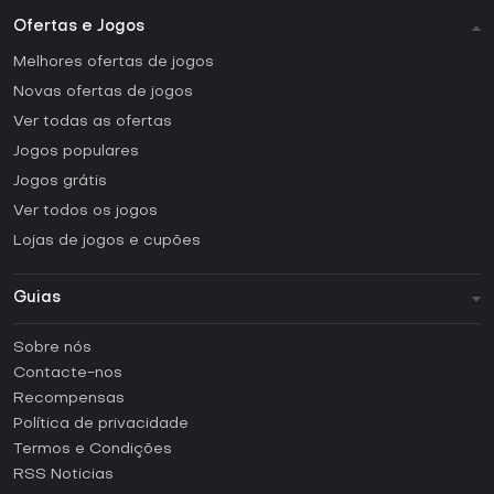
Ofertas e Jogos
Melhores ofertas de jogos
Novas ofertas de jogos
Ver todas as ofertas
Jogos populares
Jogos grátis
Ver todos os jogos
Lojas de jogos e cupões
Guias
FAQ
Sobre nós
Guias e tutoriais
Contacte-nos
Como ativar uma CD Key Steam?
Recompensas
Como ativar uma CD Key Epic Games?
Política de privacidade
Termos e Condições
Como ativar uma CD Key GOG?
RSS Noticias
Como ativar uma CD Key Ubisoft Connect?