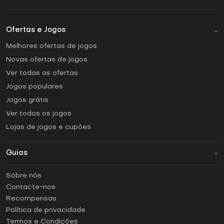
Ofertas e Jogos
Melhores ofertas de jogos
Novas ofertas de jogos
Ver todas as ofertas
Jogos populares
Jogos grátis
Ver todos os jogos
Lojas de jogos e cupões
Guias
FAQ
Sobre nós
Guias e tutoriais
Contacte-nos
Como ativar uma CD Key Steam?
Recompensas
Como ativar uma CD Key Epic Games?
Política de privacidade
Termos e Condições
Como ativar uma CD Key GOG?