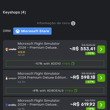
Keyshops (4)
Informação de risco:
DRM:
Microsoft Store
Microsoft Flight Simulator
R$ 828,36
2024 - Premium Deluxe
~R$ 553,41
Edition (PC/Xbox Series X|S)
★
5.0
-33%
XBOX LIVE Key GLOBAL
há 6h
copy
-10% with XDD10
Microsoft Flight Simulator
R$ 828,36
~R$ 598,18
2024 Premium Deluxe Edition
Xbox Series X|S / PC CD Key
-27%
há 5h
copy
-8% with XD8DEALS
Microsoft Flight Simulator
R$ 717,11
~R$ 619,92
2024 - Premium Deluxe
Edition (Global) (PC / Xbox
-13%
há 9h