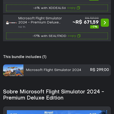
Series X|S) - Xbox Live -
Digital Key
copy
-6% with XDDEALS6
Microsoft Flight Simulator
R$ 727,00
~R$ 671,59
2024 - Premium Deluxe
Edition (PC / Xbox Series X|S)
-7%
há 1h
Microsoft Store Key - GLOBAL
copy
-17% with SEAL17XDD
This bundle includes (1)
Microsoft Flight Simulator 2024
R$ 299,00
Sobre Microsoft Flight Simulator 2024 -
Premium Deluxe Edition