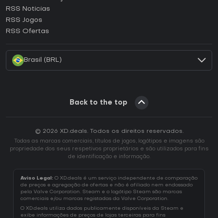
RSS Noticias
Como ativar uma CD Key Ubisoft Connect?
RSS Jogos
Como ativar uma CD Key EA App?
RSS Ofertas
Como ativar uma CD Key Battle.net?
Brasil (BRL)
Back to the top
© 2026 XD.deals. Todos os direitos reservados.
Todas as marcas comerciais, títulos de jogos, logótipos e imagens são
propriedade dos seus respetivos proprietários e são utilizados para fins
de identificação e informação.
Aviso Legal:
O XD.deals é um serviço independente de comparação
de preços e agregação de ofertas e não é afiliado nem endossado
pela Valve Corporation. Steam e o logótipo Steam são marcas
comerciais e/ou marcas registadas da Valve Corporation.
O XD.deals utiliza dados publicamente disponíveis da Steam e
exibe informações de preços de lojas terceiras para fins