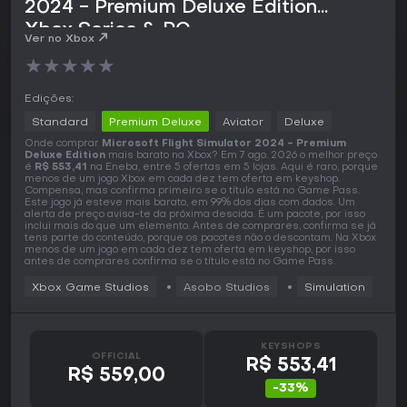
2024 - Premium Deluxe Edition
Xbox Series & PC
Ver no Xbox
★
★
★
★
★
Edições:
Standard
Premium Deluxe
Aviator
Deluxe
Onde comprar
Microsoft Flight Simulator 2024 - Premium
Deluxe Edition
mais barato na Xbox? Em 7 ago. 2026 o melhor preço
é
R$ 553,41
na Eneba, entre 5 ofertas em 5 lojas. Aqui é raro, porque
menos de um jogo Xbox em cada dez tem oferta em keyshop.
Compensa, mas confirma primeiro se o título está no Game Pass.
Este jogo já esteve mais barato, em 99% dos dias com dados. Um
alerta de preço avisa-te da próxima descida. É um pacote, por isso
inclui mais do que um elemento. Antes de comprares, confirma se já
tens parte do conteúdo, porque os pacotes não o descontam. Na Xbox
menos de um jogo em cada dez tem oferta em keyshop, por isso
antes de comprares confirma se o título está no Game Pass.
Xbox Game Studios
Asobo Studios
Simulation
KEYSHOPS
OFFICIAL
R$ 553,41
R$ 559,00
-33%