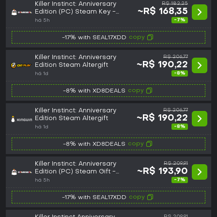
Killer Instinct: Anniversary
R$ 182,25
~R$ 168,35
Edition (PC) Steam Key -
GLOBAL
-7%
há 5h
copy
-17% with SEAL17XDD
Killer Instinct: Anniversary
R$ 206,77
~R$ 190,22
Edition Steam Altergift
-8%
há 1d
copy
-8% with XD8DEALS
Killer Instinct: Anniversary
R$ 206,77
~R$ 190,22
Edition Steam Altergift
-8%
há 1d
copy
-8% with XD8DEALS
Killer Instinct: Anniversary
R$ 209,91
~R$ 193,90
Edition (PC) Steam Gift -
GLOBAL
-7%
há 5h
copy
-17% with SEAL17XDD
R$ 209,91