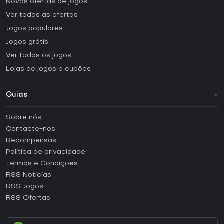
Novas ofertas de jogos
Ver todas as ofertas
Jogos populares
Jogos grátis
Ver todos os jogos
Lojas de jogos e cupões
Guias
FAQ
Sobre nós
Guias e tutoriais
Contacte-nos
Como ativar uma CD Key Steam?
Recompensas
Como ativar uma CD Key Epic Games?
Política de privacidade
Termos e Condições
Como ativar uma CD Key GOG?
RSS Noticias
Como ativar uma CD Key Ubisoft Connect?
RSS Jogos
Como ativar uma CD Key EA App?
RSS Ofertas
Como ativar uma CD Key Battle.net?