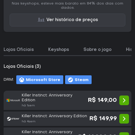
Nas keyshops, esteve mais barato em 84% dos dias com
dados.
Ver histórico de preços
Lojas Oficiais
Keyshops
Sobre o jogo
His
Lojas Oficiais (3)
DRM:
Microsoft Store
Steam
Killer Instinct: Anniversary
R$ 149,00
Edition
há 1sem
Killer Instinct: Anniversary Edition
R$ 149,99
há 4sem
Killer Instinct: Anniversary