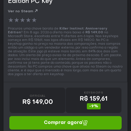
Edition PC Key
Ver no Steam
★
★
★
★
★
Procuras uma chave barata de
Killer Instinct: Anniversary
Edition
? Em 8 ago. 2026 a oferta mais baixa é
R$ 149,00
na
Microsoft Store, escolhida entre 11 ofertas em 6 lojas. Nas keyshops
começa em R$ 159,61, nas lojas oficiais em R$ 149,00. No PC a
keyshop ganha no preço na maioria das comparações, mas compras
então um código a um vendedor externo, por isso confirma a região
de ativação. Este jogo já esteve mais barato, em 84% dos dias com
dados. Um alerta de preço avisa-te da próxima descida. É um pacote,
por isso inclui mais do que um elemento. Antes de comprares,
confirma se já tens parte do conteúdo, porque os pacotes não o
descontam. No PC compras uma chave que ativas na Steam ou noutro
cliente, e é aqui que o mercado é mais largo, com mais de um quarto
dos jogos a ter oferta em keyshop.
KEYSHOPS
OFFICIAL
R$ 159,61
R$ 149,00
-9%
Comprar agora