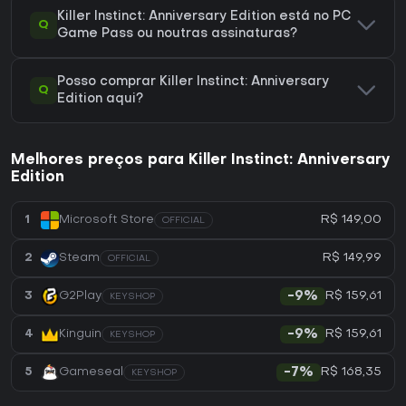
Killer Instinct: Anniversary Edition está no PC
Q
Game Pass ou noutras assinaturas?
Posso comprar Killer Instinct: Anniversary
Q
Edition aqui?
Melhores preços para Killer Instinct: Anniversary
Edition
R$ 149,00
1
Microsoft Store
OFFICIAL
R$ 149,99
2
Steam
OFFICIAL
R$ 159,61
3
G2Play
-9%
KEYSHOP
R$ 159,61
4
Kinguin
-9%
KEYSHOP
R$ 168,35
5
Gameseal
-7%
KEYSHOP