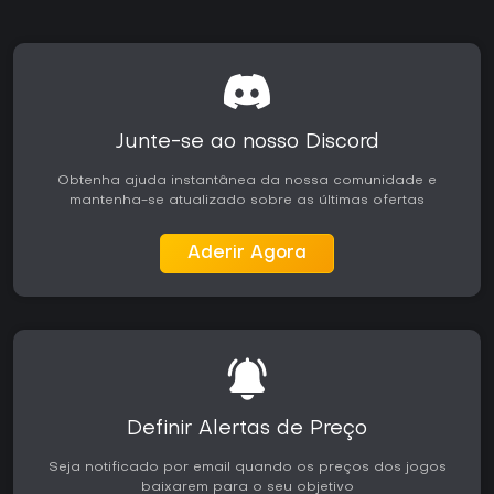
camadas de profundidade para jogadores mais
experientes. O ranqueado online e as ferramentas
comunitárias garantem competição constante, enquanto o
elenco completo elimina a necessidade de gastos extras.
Para quem busca um fighting game que una progressão
solo e jogabilidade competitiva, a versão atual entrega um
pacote sólido, especialmente no PC, onde é possível ajustar
Junte-se ao nosso Discord
desempenho e controles conforme a preferência. O título
funciona bem tanto para sessões casuais quanto para
Obtenha ajuda instantânea da nossa comunidade e
treinos mais dedicados, sendo uma boa opção para quem
mantenha-se atualizado sobre as últimas ofertas
acompanha a evolução moderna do gênero.
Aderir Agora
Definir Alertas de Preço
Seja notificado por email quando os preços dos jogos
baixarem para o seu objetivo