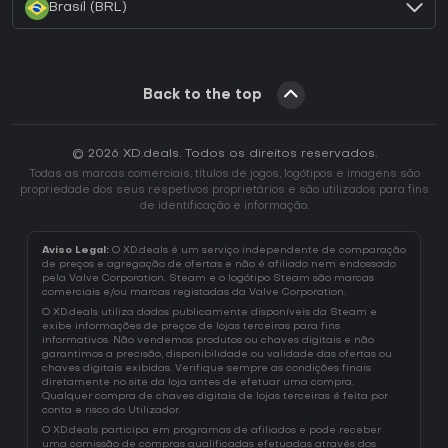
Brasil (BRL)
Back to the top
© 2026 XD.deals. Todos os direitos reservados.
Todas as marcas comerciais, títulos de jogos, logótipos e imagens são
propriedade dos seus respetivos proprietários e são utilizados para fins
de identificação e informação.
Aviso Legal:
O XD.deals é um serviço independente de comparação
de preços e agregação de ofertas e não é afiliado nem endossado
pela Valve Corporation. Steam e o logótipo Steam são marcas
comerciais e/ou marcas registadas da Valve Corporation.
O XD.deals utiliza dados publicamente disponíveis da Steam e
exibe informações de preços de lojas terceiras para fins
informativos. Não vendemos produtos ou chaves digitais e não
garantimos a precisão, disponibilidade ou validade das ofertas ou
chaves digitais exibidas. Verifique sempre as condições finais
diretamente no site da loja antes de efetuar uma compra.
Qualquer compra de chaves digitais de lojas terceiras é feita por
conta e risco do Utilizador.
O XD.deals participa em programas de afiliados e pode receber
uma comissão de compras qualificadas efetuadas através dos