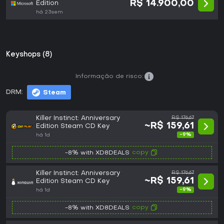
R$ 14.900,00
Edition
há 23sem
Keyshops (8)
Informação de risco:
DRM:
Steam
Killer Instinct: Anniversary
R$ 176,67
~R$ 159,61
Edition Steam CD Key
-9%
há 1d
copy
-8% with XD8DEALS
Killer Instinct: Anniversary
R$ 176,67
~R$ 159,61
Edition Steam CD Key
-9%
há 1d
copy
-8% with XD8DEALS