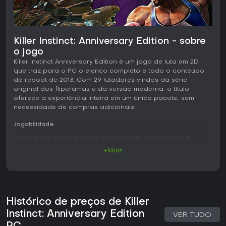
Killer Instinct: Anniversary Edition - sobre
o jogo
Killer Instinct Anniversary Edition é um jogo de luta em 2D
que traz para o PC o elenco completo e todo o conteúdo
do reboot de 2013. Com 29 lutadores vindos da série
original dos fliperamas e da versão moderna, o título
oferece a experiência inteira em um único pacote, sem
necessidade de compras adicionais.
Jogabilidade
As partidas são rápidas e fluidas, com combates que
exigem encadeamento de golpes e atenção constante
+Mais
para interromper as sequências do adversário. Cada
personagem possui um conjunto de movimentos próprio,
recompensando precisão e adaptação. O sistema equilibra
pressão ofensiva e leitura defensiva, fazendo com que os
rounds alternem rapidamente entre agressividade e contra-
Histórico de preços de Killer
ataques. O modo de treino permite aprender os
fundamentos passo a passo, desde os comandos básicos
Instinct: Anniversary Edition
VER TUDO
até técnicas avançadas de juggle e setups de breaker. Os