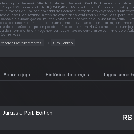
nde comprar
Jurassic World Evolution: Jurassic Park Edition
mais barato na
 7 ago. 2026 há uma oferta,
R$ 242,45
na Microsoft Store. É o normal nesta pla
rque menos de um jogo em cada dez consegue oferta em keyshop e a Microsof
nde quase tudo sozinha. Antes de comprares, confirma o Game Pass, porque a
 consola a subscrição sai muitas vezes mais barata do que um único título. É u
cote, por isso inclui mais do que um elemento. Antes de comprares, confirma se
rte do conteúdo, porque os pacotes não o descontam. Na Xbox menos de um jog
da dez tem oferta em keyshop, por isso antes de comprares confirma se o títul
 Game Pass.
Frontier Developments
Simulation
Sobre o jogo
Histórico de preços
Jogos semelh
: Jurassic Park Edition
R$