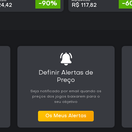
4,20
R$ 294,55
-90%
-6
24,42
R$ 117,82
Definir Alertas de
Preço
Seja notificado por email quando os
preços dos jogos baixarem para o
seu objetivo
Os Meus Alertas