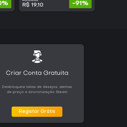
R$ 212,22
R$ 117,69
0%
-91%
R$ 19,10
R$ 18,83
Criar Conta Gratuita
Desbloqueie listas de desejos, alertas
de preço e sincronização Steam
Registar Grátis