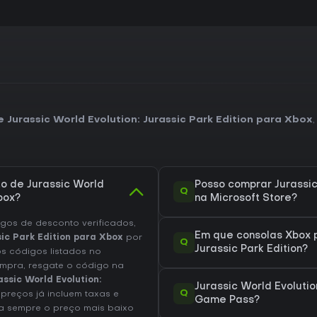
e Jurassic World Evolution: Jurassic Park Edition para Xbox
o de Jurassic World
Posso comprar Jurassic 
Q
box?
na Microsoft Store?
os de desconto verificados,
Em que consolas Xbox p
sic Park Edition para Xbox
por
Q
Jurassic Park Edition?
os códigos listados no
ompra, resgate o código na
assic World Evolution:
Jurassic World Evolutio
Q
preços já incluem taxas e
Game Pass?
a sempre o preço mais baixo