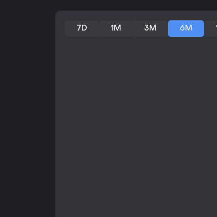
7D
1M
3M
6M