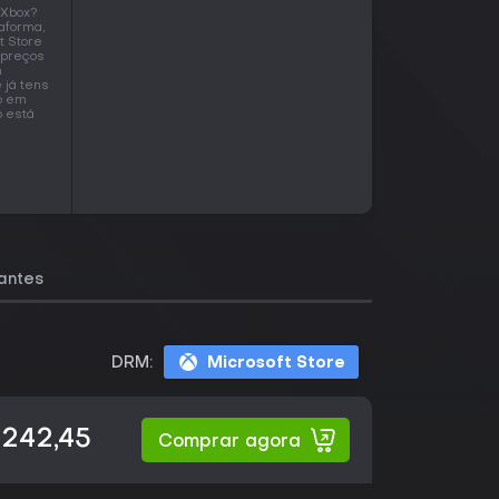
 Xbox?
taforma,
t Store
 preços
m
 já tens
o em
o está
antes
DRM:
Microsoft Store
 242,45
Comprar agora