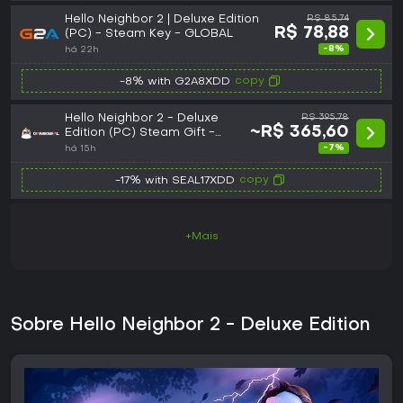
Hello Neighbor 2 | Deluxe Edition
R$ 85,74
R$ 78,88
(PC) - Steam Key - GLOBAL
-8%
há 22h
copy
-8% with G2A8XDD
Hello Neighbor 2 - Deluxe
R$ 395,78
~R$ 365,60
Edition (PC) Steam Gift -
GLOBAL
-7%
há 15h
copy
-17% with SEAL17XDD
+Mais
Sobre Hello Neighbor 2 - Deluxe Edition