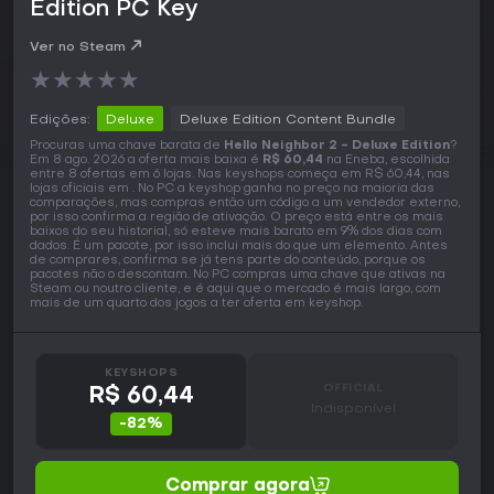
Edition PC Key
Ver no Steam
★
★
★
★
★
Edições:
Deluxe
Deluxe Edition Content Bundle
Procuras uma chave barata de
Hello Neighbor 2 - Deluxe Edition
?
Em 8 ago. 2026 a oferta mais baixa é
R$ 60,44
na Eneba, escolhida
entre 8 ofertas em 6 lojas. Nas keyshops começa em R$ 60,44, nas
lojas oficiais em . No PC a keyshop ganha no preço na maioria das
comparações, mas compras então um código a um vendedor externo,
por isso confirma a região de ativação. O preço está entre os mais
baixos do seu historial, só esteve mais barato em 9% dos dias com
dados. É um pacote, por isso inclui mais do que um elemento. Antes
de comprares, confirma se já tens parte do conteúdo, porque os
pacotes não o descontam. No PC compras uma chave que ativas na
Steam ou noutro cliente, e é aqui que o mercado é mais largo, com
mais de um quarto dos jogos a ter oferta em keyshop.
KEYSHOPS
OFFICIAL
R$ 60,44
Indisponível
-82%
Comprar agora