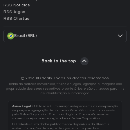
RSS Noticias
Como ativar uma CD Key Ubisoft Connect?
RSS Jogos
Como ativar uma CD Key EA App?
RSS Ofertas
Como ativar uma CD Key Battle.net?
Brasil (BRL)
Back to the top
© 2026 XD.deals. Todos os direitos reservados.
Todas as marcas comerciais, títulos de jogos, logótipos e imagens são
propriedade dos seus respetivos proprietários e são utilizados para fins
de identificação e informação.
Aviso Legal:
O XD.deals é um serviço independente de comparação
de preços e agregação de ofertas e não é afiliado nem endossado
pela Valve Corporation. Steam e o logótipo Steam são marcas
comerciais e/ou marcas registadas da Valve Corporation.
O XD.deals utiliza dados publicamente disponíveis da Steam e
exibe informações de preços de lojas terceiras para fins