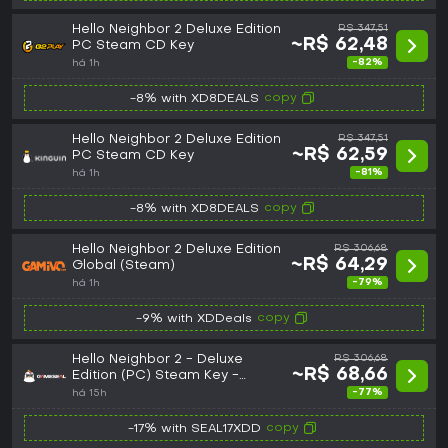
Hello Neighbor 2 Deluxe Edition
R$ 347,51
~R$ 62,48
PC Steam CD Key
-82%
há 1h
copy
-8% with XD8DEALS
Hello Neighbor 2 Deluxe Edition
R$ 347,51
~R$ 62,59
PC Steam CD Key
-81%
há 1h
copy
-8% with XD8DEALS
Hello Neighbor 2 Deluxe Edition
R$ 306,68
~R$ 64,29
Global (Steam)
-79%
há 1h
copy
-9% with XDDeals
Hello Neighbor 2 - Deluxe
R$ 306,68
~R$ 68,66
Edition (PC) Steam Key -
GLOBAL
-77%
há 15h
copy
-17% with SEAL17XDD