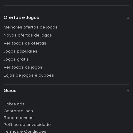
Ofertas e Jogos
Melhores ofertas de jogos
Novas ofertas de jogos
Ver todas as ofertas
Jogos populares
Jogos grátis
Ver todos os jogos
Lojas de jogos e cupões
Guias
FAQ
Sobre nós
Guias e tutoriais
Contacte-nos
Como ativar uma CD Key Steam?
Recompensas
Como ativar uma CD Key Epic Games?
Política de privacidade
Termos e Condições
Como ativar uma CD Key GOG?