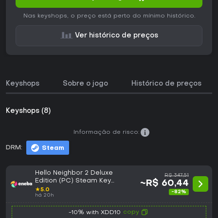
Nas keyshops, o preço está perto do mínimo histórico.
Ver histórico de preços
Keyshops
Sobre o jogo
Histórico de preços
Keyshops (8)
Informação de risco:
DRM:
Steam
Hello Neighbor 2 Deluxe
R$ 347,51
Edition (PC) Steam Key
~R$ 60,44
GLOBAL
★
5.0
-82%
há 20h
copy
-10% with XDD10